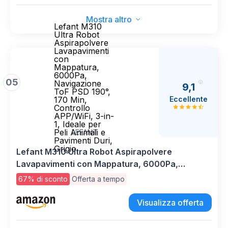
WiFi/App/Alexa/Telecomando
Mostra altro
Lefant M310
Ultra Robot
Aspirapolvere
Lavapavimenti
con
Mappatura,
6000Pa,
05
Navigazione
9,1
ToF PSD 190°,
Eccellente
170 Min,
Controllo
APP/WiFi, 3-in-
1, Ideale per
Peli Animali e
LEFANT
Pavimenti Duri,
Grigio
Lefant M310 Ultra Robot Aspirapolvere
Lavapavimenti con Mappatura, 6000Pa,
Navigazione ToF PSD 190°, 170 Min, Controllo
67% di sconto
Offerta a tempo
APP/WiFi, 3-in-1, Ideale per Peli Animali e
Pavimenti Duri, Grigio
Visualizza offerta