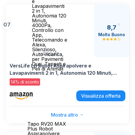
e
Lavapavimenti
2 in 1,
Autonomia 120
Minuti,
07
4000Pa,
8,7
Controllo con
Molto Buono
App,
Telecomando e
Alexa,
Silenzioso,
Auto-ricarica,
VERSLIFE
per Pavimenti
Duri, Tappeti e
VersLife L6 Robot Aspirapolvere e
Peli di Animali
Lavapavimenti 2 in 1, Autonomia 120 Minuti,
4000Pa, Controllo con App, Telecomando e
14% di sconto
Alexa, Silenzioso, Auto-ricarica, per Pavimenti
Duri, Tappeti e Peli di Animali
Visualizza offerta
Mostra altro
Tapo RV20 MAX
Plus Robot
Aspirapolvere