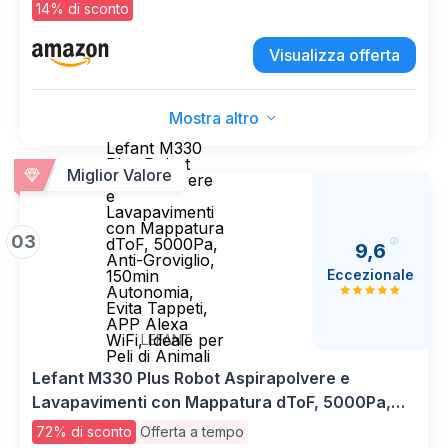
T30 PRO), 21000 Pa, Spazzola Laterale
14% di sconto
Estensibile e Lavapavimenti, lavaggio con acqua
calda a 75 ℃, Ultrasottile 81 mm
Visualizza offerta
Mostra altro
Lefant M330
Plus Robot
Miglior Valore
Aspirapolvere
e
Lavapavimenti
con Mappatura
03
dToF, 5000Pa,
9,6
Anti-Groviglio,
Eccezionale
150min
Autonomia,
Evita Tappeti,
APP Alexa
WiFi, Ideale per
LEFANT
Peli di Animali
Lefant M330 Plus Robot Aspirapolvere e
Lavapavimenti con Mappatura dToF, 5000Pa,
Anti-Groviglio, 150min Autonomia, Evita Tappeti,
72% di sconto
Offerta a tempo