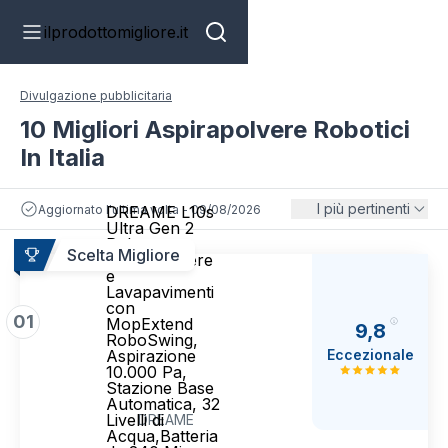
ilprodottomigliore.it
Divulgazione pubblicitaria
10 Migliori Aspirapolvere Robotici
In Italia
I più pertinenti
Aggiornato l'ultima volta - 09/08/2026
DREAME L10s
Ultra Gen 2
Robot
Scelta Migliore
Aspirapolvere
e
Lavapavimenti
con
01
MopExtend
9,8
RoboSwing,
Eccezionale
Aspirazione
10.000 Pa,
Stazione Base
Automatica, 32
Livelli di
DREAME
Acqua,Batteria