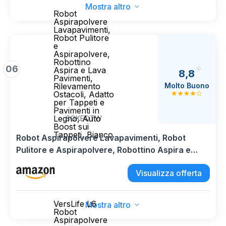
Mostra altro
Robot
Aspirapolvere
Lavapavimenti,
Robot Pulitore
e
Aspirapolvere,
Robottino
06
Aspira e Lava
8,8
Pavimenti,
Molto Buono
Rilevamento
Ostacoli, Adatto
per Tappeti e
Pavimenti in
Legno, Auto
SOKEQTW
Boost sui
Tappeti, Bianco
Robot Aspirapolvere Lavapavimenti, Robot
Pulitore e Aspirapolvere, Robottino Aspira e
Lava Pavimenti, Rilevamento Ostacoli, Adatto
Visualizza offerta
per Tappeti e Pavimenti in Legno, Auto Boost sui
Tappeti, Bianco
VersLife L6
Mostra altro
Robot
Aspirapolvere