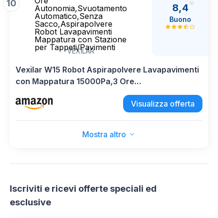
Ore
10
8,4
Autonomia,Svuotamento
Automatico,Senza
Buono
Sacco,Aspirapolvere
Robot Lavapavimenti
Mappatura con Stazione
per Tappeti/Pavimenti
VEXILAR
Vexilar W15 Robot Aspirapolvere Lavapavimenti
con Mappatura 15000Pa,3 Ore
Autonomia,Svuotamento Automatico,Senza
Visualizza offerta
Sacco,Aspirapolvere Robot Lavapavimenti
Mappatura con Stazione per Tappeti/Pavimenti
Mostra altro
Iscriviti e ricevi offerte speciali ed
esclusive