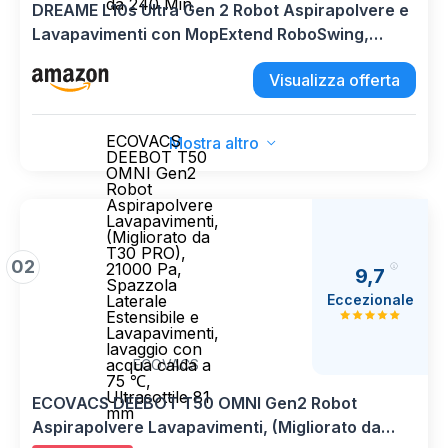
da 240 Min
DREAME L10s Ultra Gen 2 Robot Aspirapolvere e
Lavapavimenti con MopExtend RoboSwing,
Aspirazione 10.000 Pa, Stazione Base
Visualizza offerta
Automatica, 32 Livelli di Acqua,Batteria da 240
Min
ECOVACS
Mostra altro
DEEBOT T50
OMNI Gen2
Robot
Aspirapolvere
Lavapavimenti,
(Migliorato da
T30 PRO),
02
21000 Pa,
9,7
Spazzola
Eccezionale
Laterale
Estensibile e
Lavapavimenti,
lavaggio con
acqua calda a
ECOVACS
75 ℃,
Ultrasottile 81
ECOVACS DEEBOT T50 OMNI Gen2 Robot
mm
Aspirapolvere Lavapavimenti, (Migliorato da