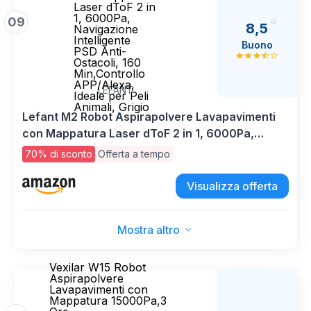
Laser dToF 2 in
1, 6000Pa,
09
8,5
Navigazione
Intelligente
Buono
PSD Anti-
Ostacoli, 160
Min,Controllo
APP/Alexa,
LEFANT
Ideale per Peli
Animali, Grigio
Lefant M2 Robot Aspirapolvere Lavapavimenti
con Mappatura Laser dToF 2 in 1, 6000Pa,
Navigazione Intelligente PSD Anti-Ostacoli, 160
70% di sconto
Offerta a tempo
Min,Controllo APP/Alexa, Ideale per Peli Animali,
Grigio
Visualizza offerta
Mostra altro
Vexilar W15 Robot
Aspirapolvere
Lavapavimenti con
Mappatura 15000Pa,3