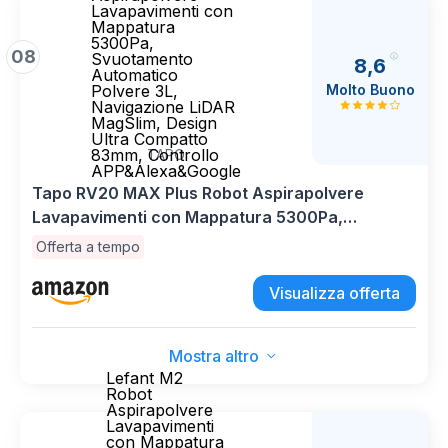
Lavapavimenti con
Mappatura
5300Pa,
08
Svuotamento
8,6
Automatico
Molto Buono
Polvere 3L,
Navigazione LiDAR
MagSlim, Design
Ultra Compatto
83mm, Controllo
TAPO
APP&Alexa&Google
Tapo RV20 MAX Plus Robot Aspirapolvere
Lavapavimenti con Mappatura 5300Pa,
Svuotamento Automatico Polvere 3L,
Offerta a tempo
Navigazione LiDAR MagSlim, Design Ultra
Compatto 83mm, Controllo APP&Alexa&Google
Visualizza offerta
Mostra altro
Lefant M2
Robot
Aspirapolvere
Lavapavimenti
con Mappatura