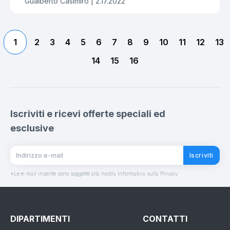
Gualberto Casimiro |
2.17.2022
1
2
3
4
5
6
7
8
9
10
11
12
13
14
15
16
Iscriviti e ricevi offerte speciali ed
esclusive
Iscriviti
*Le e-mail inserite sono soggette alla nostra Informativa sulla Privacy
DIPARTIMENTI
CONTATTI