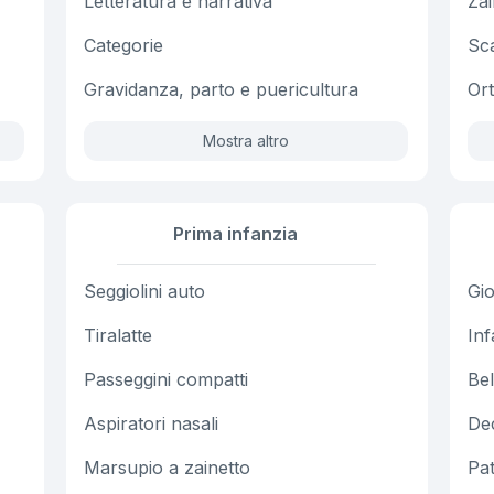
Letteratura e narrativa
Zai
Categorie
Sc
Gravidanza, parto e puericultura
Or
Mostra altro
Prima infanzia
Seggiolini auto
Gio
Tiralatte
Inf
Passeggini compatti
Bel
Aspiratori nasali
Dec
Marsupio a zainetto
Pat