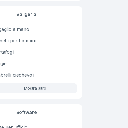
Valigeria
gaglio a mano
netti per bambini
tafogli
igie
relli pieghevoli
Mostra altro
Software
te per ufficio