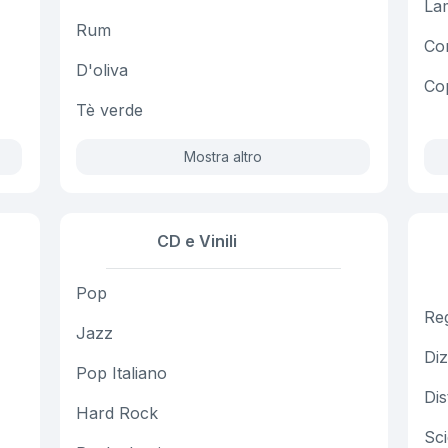
La
Rum
Com
D'oliva
Co
Tè verde
Mostra altro
CD e Vinili
Pop
Reg
Jazz
Diz
Pop Italiano
Di
Hard Rock
Sci