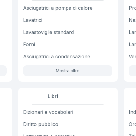
Asciugatrici a pompa di calore
Pro
Lavatrici
Na
Lavastoviglie standard
La
Forni
La
Asciugatrici a condensazione
Ven
Mostra altro
Libri
Dizionari e vocabolari
Ind
Diritto pubblico
Oro