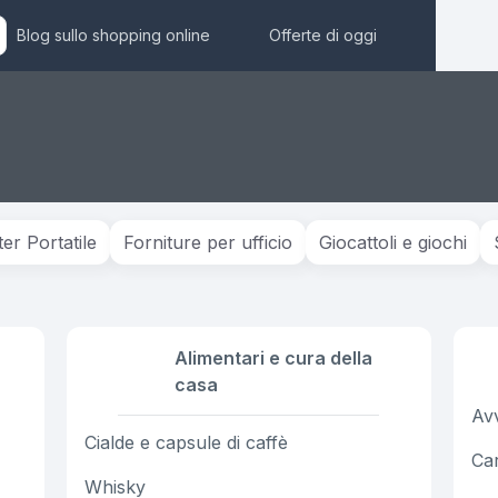
Blog sullo shopping online
Offerte di oggi
r Portatile
Forniture per ufficio
Giocattoli e giochi
Alimentari e cura della
casa
Avv
Cialde e capsule di caffè
Car
Whisky