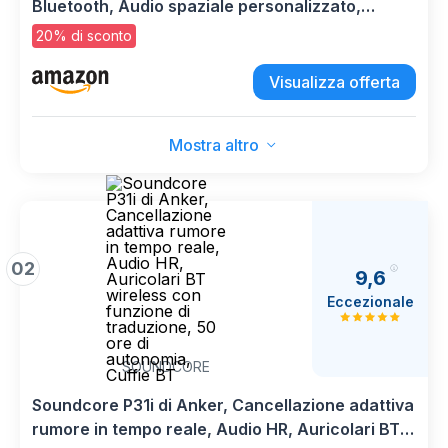
Bluetooth, Audio spaziale personalizzato,
Resistenza al sudore e all’acqua, Custodia di
20% di sconto
ricarica USB-C, Chip H2, Fino a 24 ore di
autonomia
Visualizza offerta
Mostra altro
02
9,6
Eccezionale
SOUNDCORE
Soundcore P31i di Anker, Cancellazione adattiva
rumore in tempo reale, Audio HR, Auricolari BT