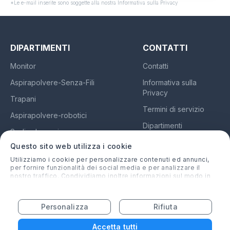
*Le e-mail inserite sono soggette alla nostra Informativa sulla Privacy
DIPARTIMENTI
CONTATTI
Monitor
Contatti
Aspirapolvere-Senza-Fili
Informativa sulla
Privacy
Trapani
Termini di servizio
Aspirapolvere-robotici
Dipartimenti
Sedie da gaming
Chi siamo
Questo sito web utilizza i cookie
Auricolari
Utilizziamo i cookie per personalizzare contenuti ed annunci,
per fornire funzionalità dei social media e per analizzare il
nostro traffico. Condividiamo inoltre informazioni sul modo in
cui utilizzi il nostro sito con i nostri partner che si occupano di
analisi dei dati web, pubblicità e social media, i quali
Italy
potrebbero combinarle con altre informazioni che hai fornito
Personalizza
Rifiuta
loro o che hanno raccolto dal tuo utilizzo dei loro servizi.
Amazon, Amazon Prime, il logo Amazon e il logo Amazon prime sono di marchio
Amazon.com, Inc. e affiliati
Accetta tutti