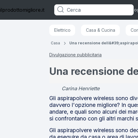
ilprodottomigliore.it
Categorie
Blo
Elettrico
Casa & Cucina
Com
Casa
Una recensione dell&#39;aspirapo
Divulgazione pubblicitaria
Una recensione de
Carina Henriette
Gli aspirapolvere wireless sono div
davvero l'opzione migliore? In ques
andare, e quali sono alcuni dei ma
si confrontano con gli altri marchi 
Gli aspirapolvere wireless sono dec
da eseguire da casa o area di lavor