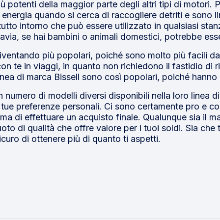
iù potenti della maggior parte degli altri tipi di motori.
rgia quando si cerca di raccogliere detriti e sono li
utto intorno che può essere utilizzato in qualsiasi sta
ttavia, se hai bambini o animali domestici, potrebbe ess
iventando più popolari, poiché sono molto più facili d
n te in viaggi, in quanto non richiedono il fastidio di 
linea di marca Bissell sono così popolari, poiché hanno m
 numero di modelli diversi disponibili nella loro linea 
tue preferenze personali. Ci sono certamente pro e cont
a di effettuare un acquisto finale. Qualunque sia il mar
oto di qualità che offre valore per i tuoi soldi. Sia che
ro di ottenere più di quanto ti aspetti.