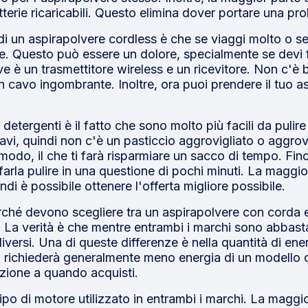
rie ricaricabili. Questo elimina dover portare una prol
o di un aspirapolvere cordless è che se viaggi molto o s
 te. Questo può essere un dolore, specialmente se devi 
erve è un trasmettitore wireless e un ricevitore. Non c'
n cavo ingombrante. Inoltre, ora puoi prendere il tuo a
detergenti è il fatto che sono molto più facili da pulire
i, quindi non c'è un pasticcio aggrovigliato o aggrov
odo, il che ti farà risparmiare un sacco di tempo. Finché
farla pulire in una questione di pochi minuti. La maggio
ndi è possibile ottenere l'offerta migliore possibile.
rché devono scegliere tra un aspirapolvere con corda
 La verità è che mentre entrambi i marchi sono abbastan
iversi. Una di queste differenze è nella quantità di ene
co richiederà generalmente meno energia di un modello
nzione a quando acquisti.
 tipo di motore utilizzato in entrambi i marchi. La magg