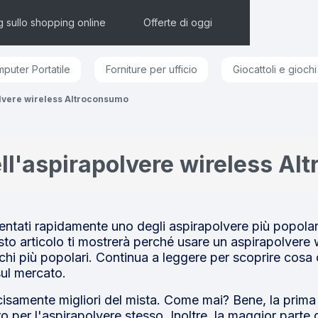
g sullo shopping online
Offerte di oggi
puter Portatile
Forniture per ufficio
Giocattoli e giochi
lvere wireless Altroconsumo
ll'aspirapolvere wireless A
entati rapidamente uno degli aspirapolvere più popolar
to articolo ti mostrerà perché usare un aspirapolvere w
rchi più popolari. Continua a leggere per scoprire cos
sul mercato.
isamente migliori del mista. Come mai? Bene, la prima 
o per l'aspirapolvere stesso. Inoltre, la maggior parte 