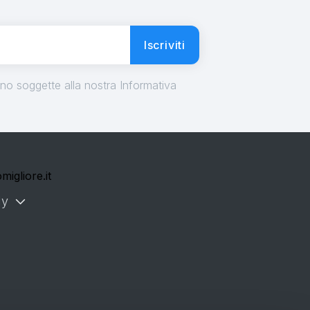
Iscriviti
ono soggette alla nostra Informativa
migliore.it
ly