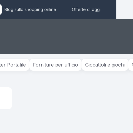
Blog sullo shopping online
Offerte di oggi
r Portatile
Forniture per ufficio
Giocattoli e giochi