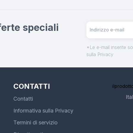
fferte speciali
*Le e-mail inserite s
sulla Privacy
CONTATTI
ilprodotto
Ita
Contatti
Informativa sulla Privacy
Termini di servizio