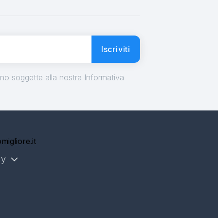
Iscriviti
ono soggette alla nostra Informativa
migliore.it
ly