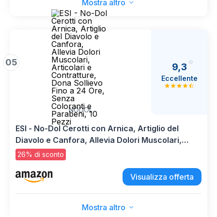
Mostra altro
05
9,3
Eccellente
NODOL
ESI - No-Dol Cerotti con Arnica, Artiglio del
Diavolo e Canfora, Allevia Dolori Muscolari,
Articolari e Contratture, Dona Sollievo Fino a 24
26% di sconto
Ore, Senza Coloranti e Parabeni, 10 Pezzi
Visualizza offerta
Mostra altro