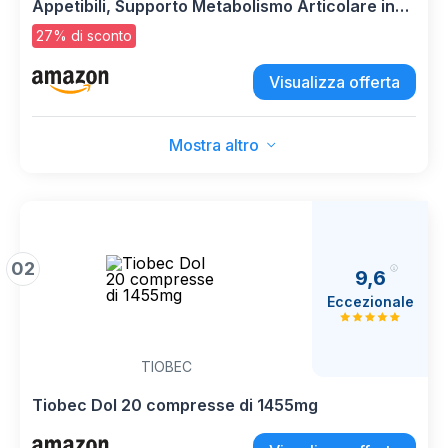
Appetibili, Supporto Metabolismo Articolare in
caso di Osteoartrite del Cane Adulto e Senior
27% di sconto
Visualizza offerta
Mostra altro
02
9,6
Eccezionale
TIOBEC
Tiobec Dol 20 compresse di 1455mg