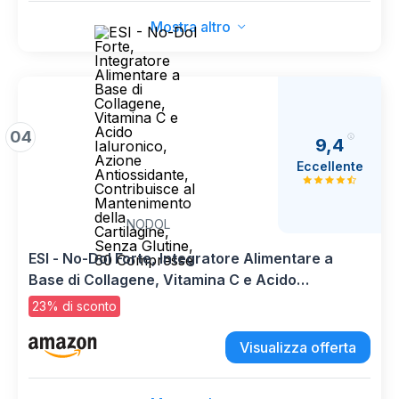
Mostra altro
04
9,4
Eccellente
NODOL
ESI - No-Dol Forte, Integratore Alimentare a
Base di Collagene, Vitamina C e Acido
Ialuronico, Azione Antiossidante, Contribuisce
23% di sconto
al Mantenimento della Cartilagine, Senza
Glutine, 60 Compresse
Visualizza offerta