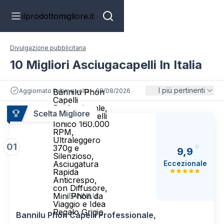
ilprodottomigliore.it
Divulgazione pubblicitaria
10 Migliori Asciugacapelli In Italia
I più pertinenti
Aggiornato l'ultima volta - 08/08/2026
Bannilu Phon
Capelli
Professionale,
Scelta Migliore
Asciugacapelli
Ionico 160.000
RPM,
Ultraleggero
01
370g e
9,9
Silenzioso,
Eccezionale
Asciugatura
Rapida
Anticrespo,
con Diffusore,
Mini Phon da
BANNILU
Viaggio e Idea
Regalo Grigio
Bannilu Phon Capelli Professionale,