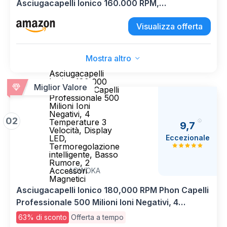
Asciugacapelli Ionico 160.000 RPM,
Ultraleggero 370g e Silenzioso, Asciugatura
Visualizza offerta
Rapida Anticrespo, con Diffusore, Mini Phon da
Viaggio e Idea Regalo Grigio
Mostra altro
Asciugacapelli
Ionico 180,000
Miglior Valore
RPM Phon Capelli
Professionale 500
Milioni Ioni
Negativi, 4
02
Temperature 3
9,7
Velocità, Display
Eccezionale
LED,
Termoregolazione
intelligente, Basso
Rumore, 2
Accessori
AOWOKA
Magnetici
Asciugacapelli Ionico 180,000 RPM Phon Capelli
Professionale 500 Milioni Ioni Negativi, 4
Temperature 3 Velocità, Display LED,
63% di sconto
Offerta a tempo
Termoregolazione intelligente, Basso Rumore, 2