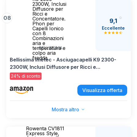
2300W, Inclusi
Diffusore per
Ricci e
08
Concentatore.
9,1
Phon per
Eccellente
Capelli Ionico
con 8
Combinazioni
aria e
temperatura e
BELLISSIMA
colpo aria
fredda
Bellissima Imetec - Asciugacapelli K9 2300-
2300W, Inclusi Diffusore per Ricci e
Concentatore. Phon per Capelli Ionico con 8
24% di sconto
Combinazioni aria e temperatura e colpo aria
fredda
Visualizza offerta
Mostra altro
Rowenta CV1811
Express Style,