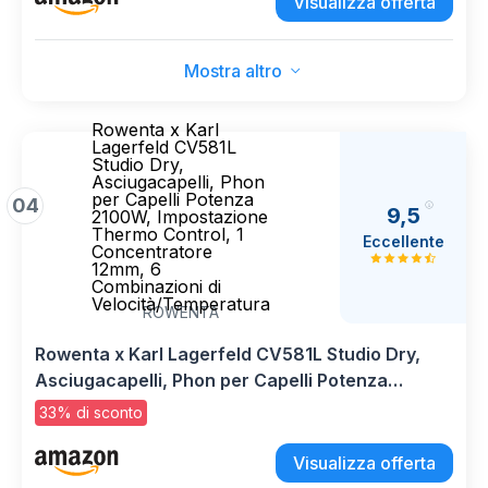
Visualizza offerta
Mostra altro
Rowenta x Karl
Lagerfeld CV581L
Studio Dry,
Asciugacapelli, Phon
per Capelli Potenza
04
9,5
2100W, Impostazione
Thermo Control, 1
Eccellente
Concentratore
12mm, 6
Combinazioni di
Velocità/Temperatura
ROWENTA
Rowenta x Karl Lagerfeld CV581L Studio Dry,
Asciugacapelli, Phon per Capelli Potenza
2100W, Impostazione Thermo Control, 1
33% di sconto
Concentratore 12mm, 6 Combinazioni di
Velocità/Temperatura
Visualizza offerta