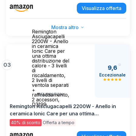
Accessori Magnetici
Visualizza offerta
Mostra altro
Remington
Asciugacapelli
2200W - Anello
in ceramica
Ionic Care per
una ottima
distribuzione del
03
calore - 3 livelli
9,6
di
Eccezionale
riscaldamento,
2 livelli di
ventola separati
+
raffreddamento,
REMINGTON
2 accessori,
D3199
Remington Asciugacapelli 2200W - Anello in
ceramica Ionic Care per una ottima
distribuzione del calore - 3 livelli di
40% di sconto
Offerta a tempo
riscaldamento, 2 livelli di ventola separati +
raffreddamento, 2 accessori, D3199