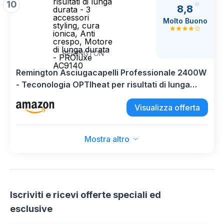
risultati di lunga
10
8,8
durata - 3
accessori
Molto Buono
styling, cura
ionica, Anti
crespo, Motore
di lunga durata
REMINGTON
- PROluxe
AC9140
Remington Asciugacapelli Professionale 2400W
- Teconologia OPTIheat per risultati di lunga
durata - 3 accessori styling, cura ionica, Anti
Visualizza offerta
crespo, Motore di lunga durata - PROluxe
AC9140
Mostra altro
Iscriviti e ricevi offerte speciali ed
esclusive