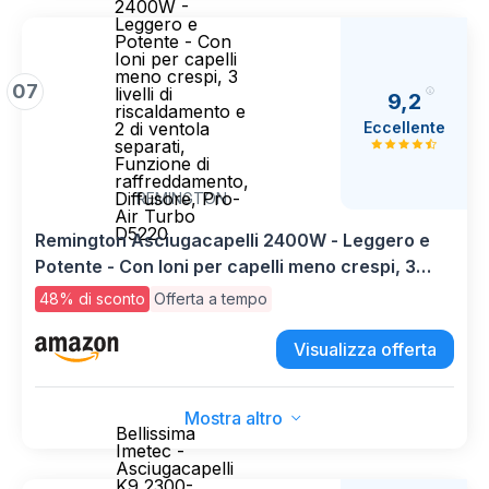
2400W -
Leggero e
Potente - Con
Ioni per capelli
meno crespi, 3
07
livelli di
9,2
riscaldamento e
Eccellente
2 di ventola
separati,
Funzione di
raffreddamento,
Diffusore, Pro-
REMINGTON
Air Turbo
D5220
Remington Asciugacapelli 2400W - Leggero e
Potente - Con Ioni per capelli meno crespi, 3
livelli di riscaldamento e 2 di ventola separati,
48% di sconto
Offerta a tempo
Funzione di raffreddamento, Diffusore, Pro-Air
Turbo D5220
Visualizza offerta
Mostra altro
Bellissima
Imetec -
Asciugacapelli
K9 2300-