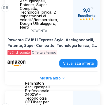
Asciugacapelli,
Potente, Super
09
Compatto,
9,0
Tecnologia Ionica, 2
Eccellente
impostazioni di
velocità/temperatura,
Design Ultraleggero,
Nero
ROWENTA
Rowenta CV1811 Express Style, Asciugacapelli,
Potente, Super Compatto, Tecnologia Ionica, 2
impostazioni di velocità/temperatura, Design
15% di sconto
Offerta a tempo
Ultraleggero, Nero
Visualizza offerta
Mostra altro
Remington
Asciugacapelli
Professionale
2400W -
Teconologia
OPTIheat per