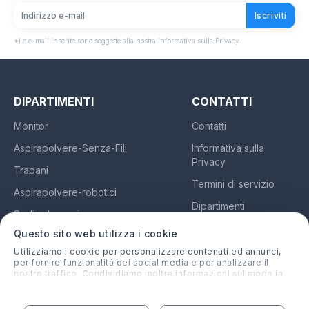
Iscriviti
*Le e-mail inserite sono soggette alla nostra Informativa sulla Privacy
DIPARTIMENTI
CONTATTI
Monitor
Contatti
Aspirapolvere-Senza-Fili
Informativa sulla
Privacy
Trapani
Termini di servizio
Aspirapolvere-robotici
Dipartimenti
Sedie da gaming
Chi siamo
Questo sito web utilizza i cookie
Auricolari
Utilizziamo i cookie per personalizzare contenuti ed annunci,
per fornire funzionalità dei social media e per analizzare il
nostro traffico. Condividiamo inoltre informazioni sul modo in
ilprodottomigliore.it
cui utilizzi il nostro sito con i nostri partner che si occupano di
analisi dei dati web, pubblicità e social media, i quali
Italy
potrebbero combinarle con altre informazioni che hai fornito