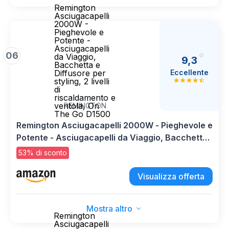
Remington
Asciugacapelli
2000W -
Pieghevole e
Potente -
Asciugacapelli
06
da Viaggio,
9,3
Bacchetta e
Eccellente
Diffusore per
styling, 2 livelli
di
riscaldamento e
ventola, On
REMINGTON
The Go D1500
Remington Asciugacapelli 2000W - Pieghevole e
Potente - Asciugacapelli da Viaggio, Bacchetta
e Diffusore per styling, 2 livelli di riscaldamento
53% di sconto
e ventola, On The Go D1500
Visualizza offerta
Mostra altro
Remington
Asciugacapelli