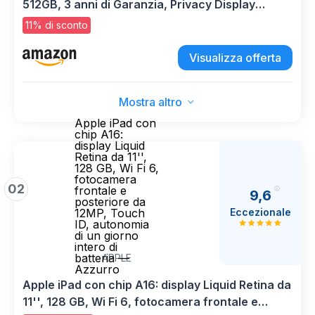
512GB, 3 anni di Garanzia, Privacy Display
Integrato, Processore Potente, Assistente Foto,
11% di sconto
Camera 200 MP, 5000 mAh, Black [Versione
italiana]
Visualizza offerta
Mostra altro
Apple iPad con
chip A16:
display Liquid
Retina da 11'',
128 GB, Wi Fi 6,
fotocamera
02
frontale e
9,6
posteriore da
Eccezionale
12MP, Touch
ID, autonomia
di un giorno
intero di
batteria —
APPLE
Azzurro
Apple iPad con chip A16: display Liquid Retina da
11'', 128 GB, Wi Fi 6, fotocamera frontale e