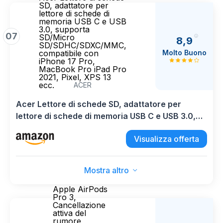
SD, adattatore per
lettore di schede di
memoria USB C e USB
3.0, supporta
07
SD/Micro
8,9
SD/SDHC/SDXC/MMC,
Molto Buono
compatibile con
iPhone 17 Pro,
MacBook Pro iPad Pro
2021, Pixel, XPS 13
ecc.
ACER
Acer Lettore di schede SD, adattatore per
lettore di schede di memoria USB C e USB 3.0,
supporta SD/Micro SD/SDHC/SDXC/MMC,
Visualizza offerta
compatibile con iPhone 17 Pro, MacBook Pro
iPad Pro 2021, Pixel, XPS 13 ecc.
Mostra altro
Apple AirPods
Pro 3,
Cancellazione
attiva del
rumore,