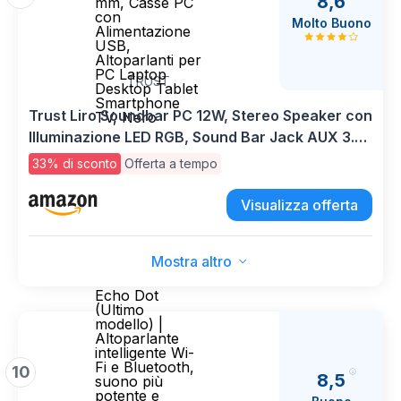
8,6
mm, Casse PC
con
Molto Buono
Alimentazione
USB,
Altoparlanti per
PC Laptop
TRUST
Desktop Tablet
Smartphone
Trust Liro Soundbar PC 12W, Stereo Speaker con
TV, Nero
Illuminazione LED RGB, Sound Bar Jack AUX 3.5
mm, Casse PC con Alimentazione USB,
33% di sconto
Offerta a tempo
Altoparlanti per PC Laptop Desktop Tablet
Smartphone TV, Nero
Visualizza offerta
Mostra altro
Echo Dot
(Ultimo
modello) |
Altoparlante
intelligente Wi-
Fi e Bluetooth,
10
8,5
suono più
potente e