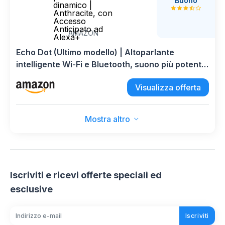
Buono
dinamico |
Anthracite, con
Accesso
Anticipato ad
AMAZON
Alexa+
Echo Dot (Ultimo modello) | Altoparlante
intelligente Wi-Fi e Bluetooth, suono più potente
e dinamico | Anthracite, con Accesso Anticipato
Visualizza offerta
ad Alexa+
Mostra altro
Iscriviti e ricevi offerte speciali ed
esclusive
Iscriviti