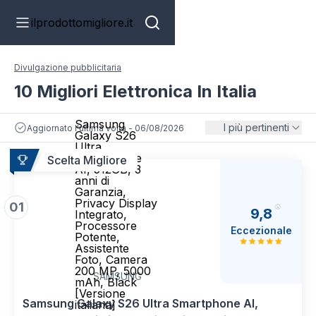
ilprodottomigliore.it
Divulgazione pubblicitaria
10 Migliori Elettronica In Italia
Samsung
I più pertinenti
Aggiornato l'ultima volta - 06/08/2026
Galaxy S26
Ultra
Smartphone
Scelta Migliore
AI, 512GB, 3
anni di
Garanzia,
Privacy Display
01
9,8
Integrato,
Processore
Eccezionale
Potente,
Assistente
Foto, Camera
200 MP, 5000
SAMSUNG
mAh, Black
[Versione
Samsung Galaxy S26 Ultra Smartphone AI,
italiana]