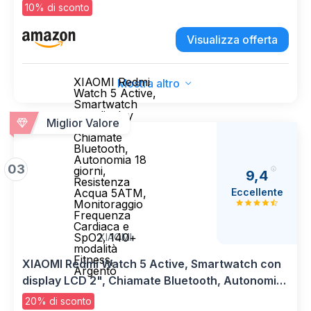
posteriore da 12MP, Touch ID, autonomia di un
10% di sconto
giorno intero di batteria — Azzurro
Visualizza offerta
XIAOMI Redmi
Mostra altro
Watch 5 Active,
Smartwatch
con display
Miglior Valore
LCD 2",
Chiamate
Bluetooth,
Autonomia 18
03
giorni,
9,4
Resistenza
Eccellente
Acqua 5ATM,
Monitoraggio
Frequenza
Cardiaca e
SpO2, 140+
XIAOMI
modalità
Fitness,
XIAOMI Redmi Watch 5 Active, Smartwatch con
Argento
display LCD 2", Chiamate Bluetooth, Autonomia
18 giorni, Resistenza Acqua 5ATM, Monitoraggio
20% di sconto