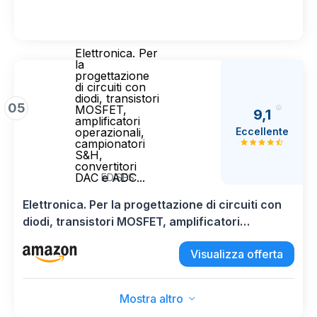
Elettronica. Per
la
progettazione
di circuiti con
diodi, transistori
05
MOSFET,
9,1
amplificatori
Eccellente
operazionali,
campionatori
S&H,
convertitori
DAC e ADC...
EDISES
Elettronica. Per la progettazione di circuiti con
diodi, transistori MOSFET, amplificatori
operazionali, campionatori S&H, convertitori
Visualizza offerta
DAC e ADC...
Mostra altro