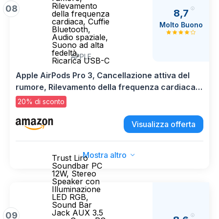
Rilevamento
08
8,7
della frequenza
cardiaca, Cuffie
Molto Buono
Bluetooth,
Audio spaziale,
Suono ad alta
fedeltà,
APPLE
Ricarica USB-C​​​​​​​
Apple AirPods Pro 3, Cancellazione attiva del
rumore, Rilevamento della frequenza cardiaca,
Cuffie Bluetooth, Audio spaziale, Suono ad alta
20% di sconto
fedeltà, Ricarica USB-C​​​​​​​
Visualizza offerta
Mostra altro
Trust Liro
Soundbar PC
12W, Stereo
Speaker con
Illuminazione
LED RGB,
Sound Bar
Jack AUX 3.5
09