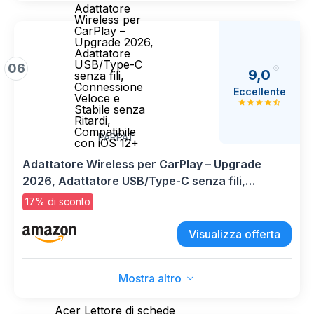
Adattatore
Wireless per
CarPlay –
Upgrade 2026,
Adattatore
USB/Type-C
06
9,0
senza fili,
Connessione
Eccellente
Veloce e
Stabile senza
Ritardi,
Compatibile
PARPAT
con iOS 12+
Adattatore Wireless per CarPlay – Upgrade
2026, Adattatore USB/Type-C senza fili,
Connessione Veloce e Stabile senza Ritardi,
17% di sconto
Compatibile con iOS 12+
Visualizza offerta
Mostra altro
Acer Lettore di schede