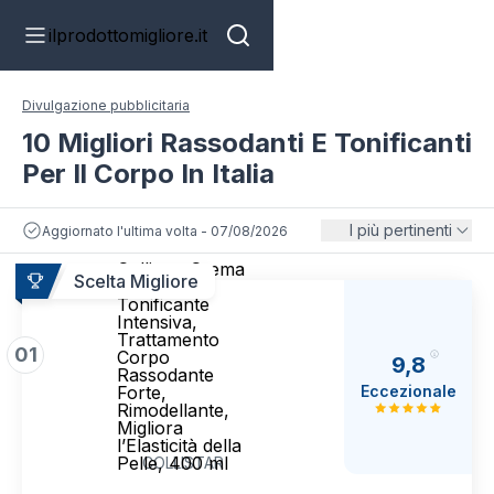
ilprodottomigliore.it
Divulgazione pubblicitaria
10 Migliori Rassodanti E Tonificanti
Per Il Corpo In Italia
I più pertinenti
Aggiornato l'ultima volta - 07/08/2026
Collistar Crema
Scelta Migliore
Rassodante
Tonificante
Intensiva,
Trattamento
01
Corpo
9,8
Rassodante
Eccezionale
Forte,
Rimodellante,
Migliora
l’Elasticità della
Pelle, 400 ml
COLLISTAR