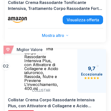
Collistar Crema Rassodante Tonificante
Intensiva, Trattamento Corpo Rassodante Forte,
Rimodellante, Migliora l’Elasticità della Pelle, 400
Visualizza offerta
ml
Mostra altro
Collistar Crema
Miglior Valore
Corpo
Rassodante
Intensiva Plus,
con Attivatore di
02
9,7
Collagene e Acido
ialuronico,
Eccezionale
Rassoda, Nutre e
Previene
L'invecchiamento,
400 ml
COLLISTAR
Collistar Crema Corpo Rassodante Intensiva
Plus, con Attivatore di Collagene e Acido