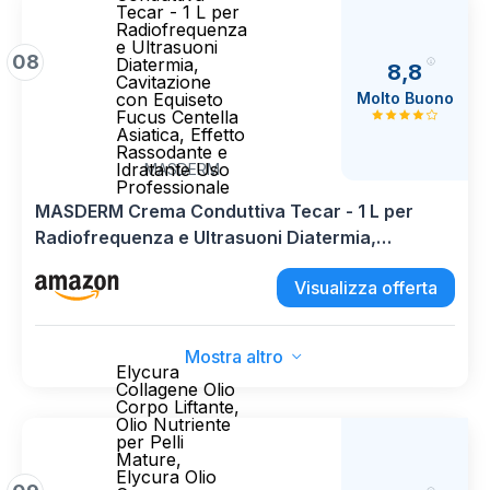
Tecar - 1 L per
Radiofrequenza
e Ultrasuoni
08
Diatermia,
8,8
Cavitazione
Molto Buono
con Equiseto
Fucus Centella
Asiatica, Effetto
Rassodante e
Idratante Uso
MASDERM
Professionale
MASDERM Crema Conduttiva Tecar - 1 L per
Radiofrequenza e Ultrasuoni Diatermia,
Cavitazione con Equiseto Fucus Centella
Visualizza offerta
Asiatica, Effetto Rassodante e Idratante Uso
Professionale
Mostra altro
Elycura
Collagene Olio
Corpo Liftante,
Olio Nutriente
per Pelli
Mature,
Elycura Olio