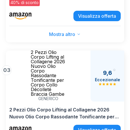
ialuronico, Rassoda, Nutre e Previene
40% di sconto
L'invecchiamento, 400 ml
Visualizza offerta
Mostra altro
2 Pezzi Olio
Corpo Lifting al
Collagene 2026
Nuovo Olio
03
Corpo
9,6
Rassodante
Eccezionale
Tonificante per
Corpo Collo
Décolleté
Braccia Gambe
GENERICO
2 Pezzi Olio Corpo Lifting al Collagene 2026
Nuovo Olio Corpo Rassodante Tonificante per
Corpo Collo Décolleté Braccia Gambe