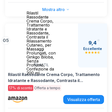
Mostra altro
Rilastil
Rassodante
Crema Corpo,
Trattamento
Idratante e
Rassodante,
Contrasta il
05
Rilassamento
9,4
Cutaneo, per
Eccellente
Massaggi
Prolungati, con
Ginkgo Biloba,
Senza
Profumo,
RILASTIL
Confezione da
200 ml
Rilastil Rassodante Crema Corpo, Trattamento
Idratante e Rassodante, Contrasta il
Rilassamento Cutaneo, per Massaggi Prolungati,
17% di sconto
Offerta a tempo
con Ginkgo Biloba, Senza Profumo, Confezione
da 200 ml
Visualizza offerta