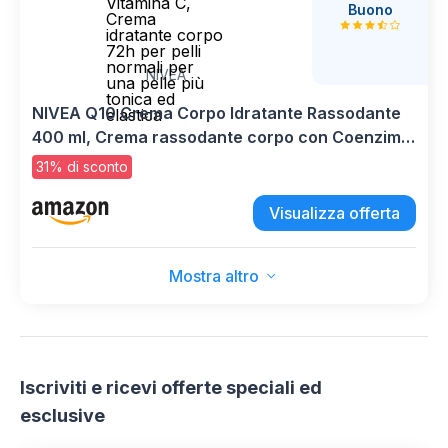
Vitamina C,
Buono
Crema
idratante corpo
72h per pelli
normali per
NIVEA
una pelle più
tonica ed
NIVEA Q10 Crema Corpo Idratante Rassodante
elastica
400 ml, Crema rassodante corpo con Coenzima
Q10 Puro e Vitamina C, Crema idratante corpo
31% di sconto
72h per pelli normali per una pelle più tonica ed
elastica
Visualizza offerta
Mostra altro
Iscriviti e ricevi offerte speciali ed
esclusive