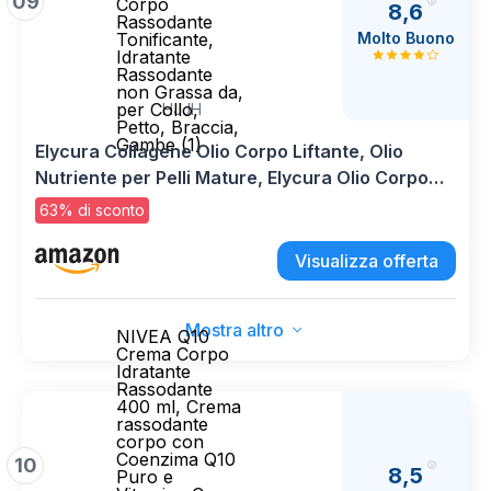
09
Corpo
8,6
Rassodante
Molto Buono
Tonificante,
Idratante
Rassodante
non Grassa da,
per Collo,
HJJH
Petto, Braccia,
Gambe (1)
Elycura Collagene Olio Corpo Liftante, Olio
Nutriente per Pelli Mature, Elycura Olio Corpo
Rassodante Tonificante, Idratante Rassodante
63% di sconto
non Grassa da, per Collo, Petto, Braccia, Gambe
(1)
Visualizza offerta
Mostra altro
NIVEA Q10
Crema Corpo
Idratante
Rassodante
400 ml, Crema
rassodante
corpo con
Coenzima Q10
10
8,5
Puro e