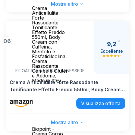
Mostra altro
Crema
Anticellulite
Forte
Rassodante
Tonificante
Effetto Freddo
550ml, Body
06
Cream con
9,2
Caffeina,
Eccellente
Mentolo e
Fosfatidilcolina,
Crema
Rassodante
Gambe e Glutei
FITOATTIVI NATURA E BENESSERE
e Addome,
Made in Italy
Crema Anticellulite Forte Rassodante
Tonificante Effetto Freddo 550ml, Body Cream
con Caffeina, Mentolo e Fosfatidilcolina, Crema
Visualizza offerta
Rassodante Gambe e Glutei e Addome, Made in
Italy
Mostra altro
Biopoint -
Crema Corpo