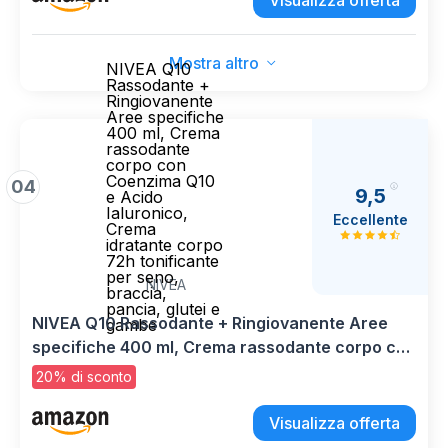
Visualizza offerta
Mostra altro
NIVEA Q10
Rassodante +
Ringiovanente
Aree specifiche
400 ml, Crema
rassodante
corpo con
Coenzima Q10
04
9,5
e Acido
Ialuronico,
Eccellente
Crema
idratante corpo
72h tonificante
per seno,
NIVEA
braccia,
pancia, glutei e
NIVEA Q10 Rassodante + Ringiovanente Aree
gambe
specifiche 400 ml, Crema rassodante corpo con
Coenzima Q10 e Acido Ialuronico, Crema
20% di sconto
idratante corpo 72h tonificante per seno,
braccia, pancia, glutei e gambe
Visualizza offerta