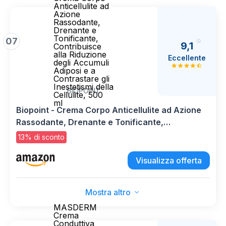
Anticellulite ad
Azione
Rassodante,
Drenante e
Tonificante,
07
9,1
Contribuisce
alla Riduzione
Eccellente
degli Accumuli
Adiposi e a
Contrastare gli
Inestetismi della
BIOPOINT
Cellulite, 500
ml
Biopoint - Crema Corpo Anticellulite ad Azione
Rassodante, Drenante e Tonificante,
Contribuisce alla Riduzione degli Accumuli
13% di sconto
Adiposi e a Contrastare gli Inestetismi della
Cellulite, 500 ml
Visualizza offerta
Mostra altro
MASDERM
Crema
Conduttiva