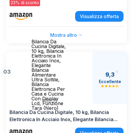
Grande Display LCD, Alta Precisione 1g/0,1oz
23% di sconto
Pesa Alimenti, Facile da Leggere e da Usare,
Argento
Visualizza offerta
Mostra altro
Bilancia Da
Cucina Digitale,
10 kg, Bilancia
Elettronica In
Acciaio Inox,
Elegante
Bilancia
03
9,3
Alimentare
Ultra Sottile,
Eccellente
Bilancia
Elettronica Per
Casa e Cucina
Con Display
VIBOOS
Lcd, Funzione
Tara (Nero)
Bilancia Da Cucina Digitale, 10 kg, Bilancia
Elettronica In Acciaio Inox, Elegante Bilancia
Alimentare Ultra Sottile, Bilancia Elettronica Per