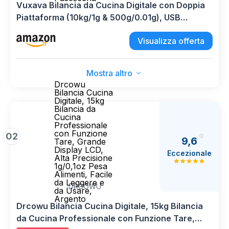
Vuxava Bilancia da Cucina Digitale con Doppia
Piattaforma (10kg/1g & 500g/0.01g), USB
Ricaricabile & a Batterie, Acciaio Inox, Display
Visualizza offerta
LCD, 7 Unità, ideale per Cucina & Pasticceria
Mostra altro
Drcowu
Bilancia Cucina
Digitale, 15kg
Bilancia da
Cucina
Professionale
con Funzione
02
9,6
Tare, Grande
Display LCD,
Eccezionale
Alta Precisione
1g/0,1oz Pesa
Alimenti, Facile
da Leggere e
DRCOWU
da Usare,
Argento
Drcowu Bilancia Cucina Digitale, 15kg Bilancia
da Cucina Professionale con Funzione Tare,