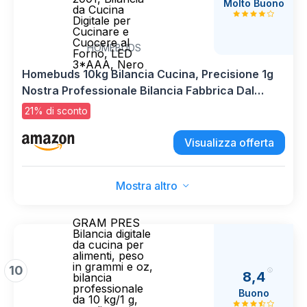
Molto Buono
da Cucina
Digitale per
Cucinare e
Cuocere al
HOMEBUDS
Forno, LED
3*AAA, Nero
Homebuds 10kg Bilancia Cucina, Precisione 1g
Nostra Professionale Bilancia Fabbrica Dal
2001, Bilancia da Cucina Digitale per Cucinare e
21% di sconto
Cuocere al Forno, LED 3*AAA, Nero
Visualizza offerta
Mostra altro
GRAM PRES
Bilancia digitale
da cucina per
alimenti, peso
in grammi e oz,
10
8,4
bilancia
professionale
Buono
da 10 kg/1 g,