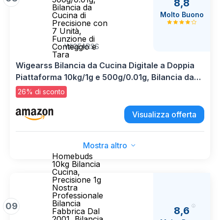
8,8
Bilancia da
Molto Buono
Cucina di
Precisione con
7 Unità,
Funzione di
Conteggio e
WIGEARSS
Tara
Wigearss Bilancia da Cucina Digitale a Doppia
Piattaforma 10kg/1g e 500g/0.01g, Bilancia da
Cucina di Precisione con 7 Unità, Funzione di
26% di sconto
Conteggio e Tara
Visualizza offerta
Mostra altro
Homebuds
10kg Bilancia
Cucina,
Precisione 1g
Nostra
Professionale
Bilancia
09
8,6
Fabbrica Dal
2001, Bilancia