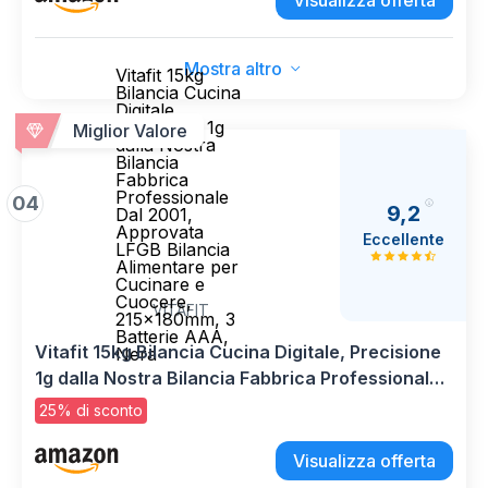
Visualizza offerta
Casa e Cucina Con Display Lcd, Funzione Tara
(Nero)
Mostra altro
Vitafit 15kg
Bilancia Cucina
Digitale,
Precisione 1g
Miglior Valore
dalla Nostra
Bilancia
Fabbrica
Professionale
04
9,2
Dal 2001,
Approvata
Eccellente
LFGB Bilancia
Alimentare per
Cucinare e
Cuocere,
VITAFIT
215x180mm, 3
Batterie AAA,
Vitafit 15kg Bilancia Cucina Digitale, Precisione
Nera
1g dalla Nostra Bilancia Fabbrica Professionale
Dal 2001, Approvata LFGB Bilancia Alimentare
25% di sconto
per Cucinare e Cuocere, 215x180mm, 3 Batterie
AAA, Nera
Visualizza offerta