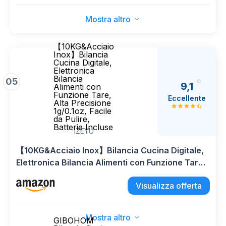
Mostra altro
【10KG&Acciaio
Inox】Bilancia
Cucina Digitale,
Elettronica
Bilancia
05
9,1
Alimenti con
Funzione Tare,
Eccellente
Alta Precisione
1g/0.1oz, Facile
da Pulire,
Batterie Incluse
IZEYU
【10KG&Acciaio Inox】Bilancia Cucina Digitale,
Elettronica Bilancia Alimenti con Funzione Tare,
Alta Precisione 1g/0.1oz, Facile da Pulire,
Visualizza offerta
Batterie Incluse
Mostra altro
GIBOHOM