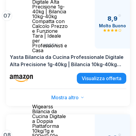
Digitale Alta
Precisione 1g-
40kg | Bilancia
07
10kg-40kg
8,9
Compatta con
Molto Buono
Calcolo Prezzo
e Funzione
Tara | Ideale
per
Professionisti e
YASTA
Casa
Yasta Bilancia da Cucina Professionale Digitale
Alta Precisione 1g-40kg | Bilancia 10kg-40kg
Compatta con Calcolo Prezzo e Funzione Tara |
Visualizza offerta
Ideale per Professionisti e Casa
Mostra altro
Wigearss
Bilancia da
Cucina Digitale
a Doppia
Piattaforma
10kg/1g e
08
500g/0.01g,