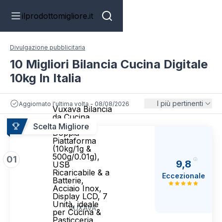
ilprodottomigliore.it
Divulgazione pubblicitaria
10 Migliori Bilancia Cucina Digitale
10kg In Italia
I più pertinenti
Aggiornato l'ultima volta - 08/08/2026
Vuxava Bilancia
da Cucina
Digitale con
Scelta Migliore
Doppia
Piattaforma
(10kg/1g &
500g/0.01g),
01
9,8
USB
Ricaricabile & a
Eccezionale
Batterie,
Acciaio Inox,
Display LCD, 7
Unità, ideale
VUXAVA
per Cucina &
Pasticceria