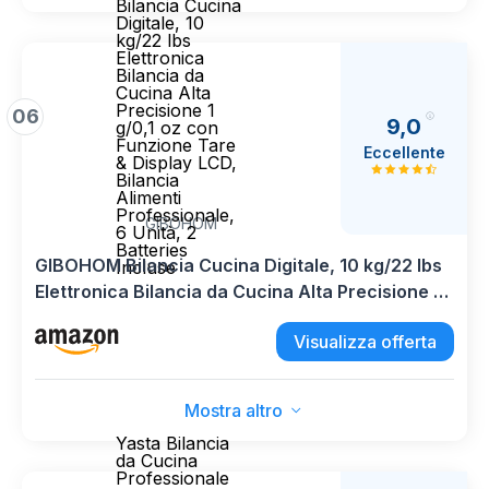
Bilancia Cucina
Digitale, 10
kg/22 lbs
Elettronica
Bilancia da
Cucina Alta
Precisione 1
06
9,0
g/0,1 oz con
Funzione Tare
Eccellente
& Display LCD,
Bilancia
Alimenti
Professionale,
GIBOHOM
6 Unità, 2
Batteries
GIBOHOM Bilancia Cucina Digitale, 10 kg/22 lbs
Incluse
Elettronica Bilancia da Cucina Alta Precisione 1
g/0,1 oz con Funzione Tare & Display LCD,
Visualizza offerta
Bilancia Alimenti Professionale, 6 Unità, 2
Batteries Incluse
Mostra altro
Yasta Bilancia
da Cucina
Professionale