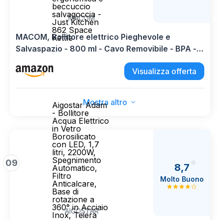
beccuccio
salvagoccia -
MACOM
Just Kitchen
862 Space
MACOM, Bollitore elettrico Pieghevole e
Kettle
Salvaspazio - 800 ml - Cavo Removibile - BPA -
Sia da Casa che in Viaggio - Impugnatura
Visualizza offerta
ergonomica e beccuccio salvagoccia - Just
Kitchen 862 Space Kettle
Mostra altro
Aigostar Adam
- Bollitore
Acqua Elettrico
in Vetro
Borosilicato
con LED, 1,7
litri, 2200W,
Spegnimento
09
8,7
Automatico,
Filtro
Molto Buono
Anticalcare,
Base di
rotazione a
360° in Acciaio
AIGOSTAR
Inox, Teiera