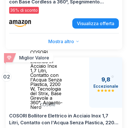
con Base Cordless a 360°, Spegnimento
Automatico, Capacità 1 L, Acciaio Inossidabile,
36% di sconto
1600W, Verde
Visualizza offerta
Mostra altro
COSORI
Bollitore
Miglior Valore
Elettrico in
Acciaio Inox
1,7 Litri,
Contatto con
02
9,8
l'Acqua Senza
Plastica, 2200
Eccezionale
W, Tecnologia
del Strix, Base
Girevole a
360°, Argento-
COSORI
Nero
COSORI Bollitore Elettrico in Acciaio Inox 1,7
Litri, Contatto con l'Acqua Senza Plastica, 2200