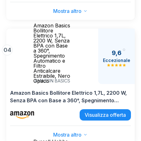
Mostra altro
Amazon Basics
Bollitore
Elettrico 1,7L,
2200 W, Senza
BPA con Base
04
a 360°,
9,6
Spegnimento
Eccezionale
Automatico e
Filtro
Anticalcare
Estraibile, Nero
Opaco
AMAZON BASICS
Amazon Basics Bollitore Elettrico 1,7L, 2200 W,
Senza BPA con Base a 360°, Spegnimento
Automatico e Filtro Anticalcare Estraibile, Nero
Visualizza offerta
Opaco
Mostra altro