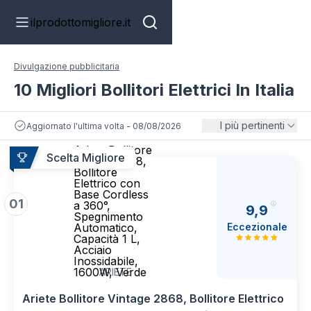
ilprodottomigliore.it
Divulgazione pubblicitaria
10 Migliori Bollitori Elettrici In Italia
I più pertinenti
Aggiornato l'ultima volta - 08/08/2026
Ariete Bollitore
Scelta Migliore
Vintage 2868,
Bollitore
Elettrico con
Base Cordless
01
a 360°,
9,9
Spegnimento
Eccezionale
Automatico,
Capacità 1 L,
Acciaio
Inossidabile,
1600W, Verde
ARIETE
Ariete Bollitore Vintage 2868, Bollitore Elettrico