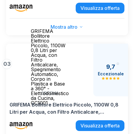
W, Tecnologia del Strix, Base Girevole a 360°,
Visualizza offerta
Argento-Nero
Mostra altro
GRIFEMA
Bollitore
Elettrico
Piccolo, 1100W
0,8 Litri per
Acqua, con
Filtro
03
Anticalcare,
9,7
Spegnimento
Eccezionale
Automatico,
Corpo in
Plastica e Base
a 360° -
Elettrodomestico
GRIFEMA
da Cucina,
GC1001​
GRIFEMA Bollitore Elettrico Piccolo, 1100W 0,8
Litri per Acqua, con Filtro Anticalcare,
Spegnimento Automatico, Corpo in Plastica e
Visualizza offerta
Base a 360° - Elettrodomestico da Cucina,
GC1001​