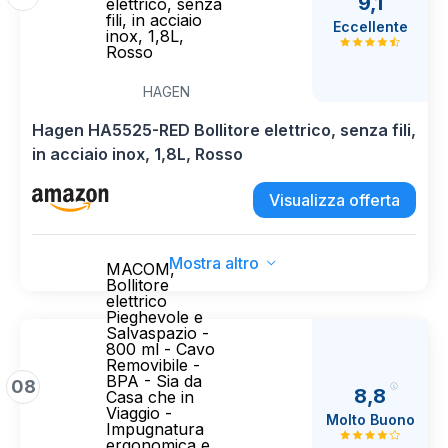
9,1
elettrico, senza
fili, in acciaio
Eccellente
inox, 1,8L,
Rosso
HAGEN
Hagen HA5525-RED Bollitore elettrico, senza fili,
in acciaio inox, 1,8L, Rosso
Visualizza offerta
Mostra altro
MACOM,
Bollitore
elettrico
Pieghevole e
Salvaspazio -
800 ml - Cavo
Removibile -
BPA - Sia da
08
8,8
Casa che in
Viaggio -
Molto Buono
Impugnatura
ergonomica e