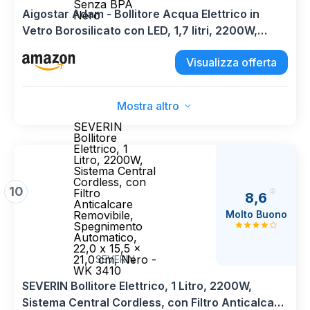
Senza BPA
Aigostar Adam - Bollitore Acqua Elettrico in
Nero
Vetro Borosilicato con LED, 1,7 litri, 2200W,
Spegnimento Automatico, Filtro Anticalcare,
Visualizza offerta
Base di rotazione a 360° in Acciaio Inox, Teiera
Senza BPA Nero
Mostra altro
SEVERIN
Bollitore
Elettrico, 1
Litro, 2200W,
Sistema Central
Cordless, con
10
Filtro
8,6
Anticalcare
Molto Buono
Removibile,
Spegnimento
Automatico,
22,0 x 15,5 x
21,0 cm, Nero -
SEVERIN
WK 3410
SEVERIN Bollitore Elettrico, 1 Litro, 2200W,
Sistema Central Cordless, con Filtro Anticalcare