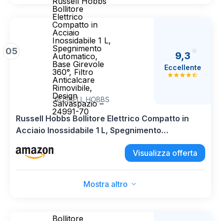
Russell Hobbs
Bollitore
Elettrico
Compatto in
Acciaio
Inossidabile 1 L,
Spegnimento
05
9,3
Automatico,
Base Girevole
Eccellente
360°, Filtro
Anticalcare
Rimovibile,
Design
RUSSELL HOBBS
Salvaspazio –
24991-70
Russell Hobbs Bollitore Elettrico Compatto in
Acciaio Inossidabile 1 L, Spegnimento
Automatico, Base Girevole 360°, Filtro
Visualizza offerta
Anticalcare Rimovibile, Design Salvaspazio –
24991-70
Mostra altro
Bollitore