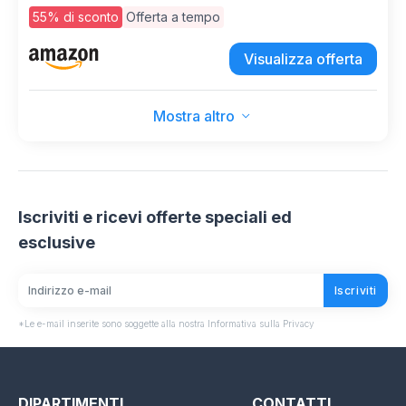
Removibile, Spegnimento Automatico, 22,0 x
55% di sconto
Offerta a tempo
15,5 x 21,0 cm, Nero - WK 3410
Visualizza offerta
Mostra altro
Iscriviti e ricevi offerte speciali ed
esclusive
Iscriviti
*Le e-mail inserite sono soggette alla nostra Informativa sulla Privacy
DIPARTIMENTI
CONTATTI