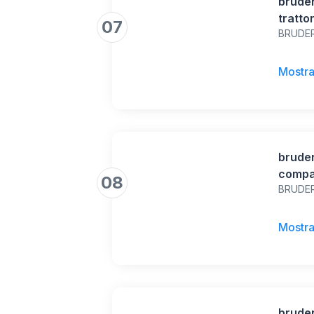
bruder
tratto
07
BRUDE
Mostra
brude
compat
08
BRUDE
da cos
escava
costru
Mostra
brude