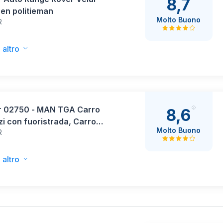
8,7
e en politieman
Molto Buono
R
 altro
r 02750 - MAN TGA Carro
8,6
zi con fuoristrada, Carro
Molto Buono
R
zi, Veicolo, Autocarro
 altro