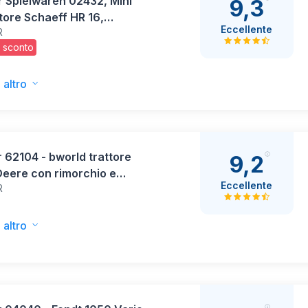
 Spielwaren 02432, Mini
9,3
ore Schaeff HR 16,
Eccellente
R
olore
 sconto
 altro
 62104 - bworld trattore
9,2
Deere con rimorchio e
Eccellente
R
niere, trattore, figura
tolo
 altro