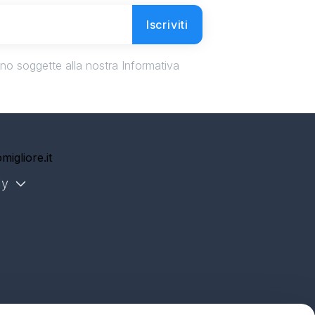
Iscriviti
ono soggette alla nostra Informativa
migliore.it
ly