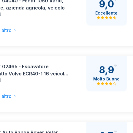
 04040 - Fendt 1050 Vario,
9,0
re, azienda agricola, veicolo
Eccellente
R
 altro
r 02465 - Escavatore
8,9
to Volvo ECR40-1:16 veicolo
Molto Buono
R
truzione, cantiere, pala
trice, operaio, macchina da
zione, giocattolo
 altro
r Auto Range Rover Velar