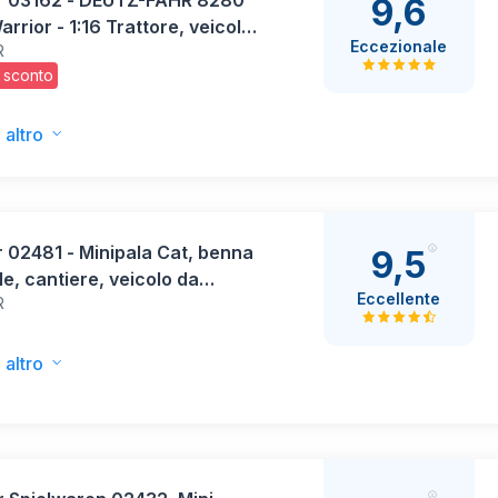
r 03162 - DEUTZ-FAHR 8280
9,6
rrior - 1:16 Trattore, veicoli
Eccezionale
R
toria, agricoltura, giocattoli
 sconto
anni
 altro
 02481 - Minipala Cat, benna
9,5
le, cantiere, veicolo da
Eccellente
R
uzione, macchina da
zione, giocattolo
 altro