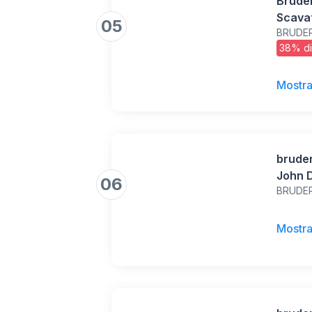
Bruder
Scavat
05
BRUDE
Multic
38% di
Mostra
bruder
John 
06
BRUDE
giardi
giocat
Mostra