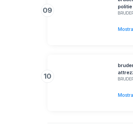
politi
09
BRUDE
Mostra
brude
attrez
10
BRUDE
attrez
Mostra