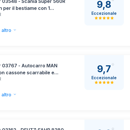
r 03548 - Scania Super 560R
9,8
 per il bestiame con 1
Eccezionale
R
me, Veicoli, Camion,
hio per il bestiame, Giocattoli
i
 altro
r 03767 - Autocarro MAN
9,7
on cassone scarrabile e
Eccezionale
R
tore da cantiere Schäffer
veicoli, caricatore basso,
rtatore, caricatore gommato,
 altro
toli a partire da 4 anni