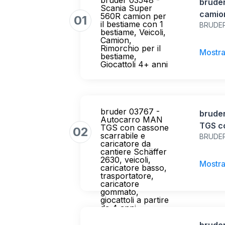
bruder 03548 -
brude
Scania Super
camion
560R camion per
01
il bestiame con 1
BRUDE
bestia
bestiame, Veicoli,
Rimorc
Camion,
Rimorchio per il
4+ ann
Mostra
bestiame,
Giocattoli 4+ anni
bruder 03767 -
brude
Autocarro MAN
TGS c
TGS con cassone
02
scarrabile e
BRUDE
carica
caricatore da
2630, 
cantiere Schäffer
2630, veicoli,
traspo
Mostra
caricatore basso,
giocat
trasportatore,
caricatore
gommato,
giocattoli a partire
da 4 anni