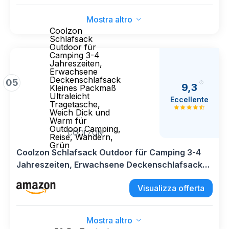
Escursionismo, Pic-nic, Spiaggia
Mostra altro
Coolzon
Schlafsack
Outdoor für
Camping 3-4
Jahreszeiten,
Erwachsene
Deckenschlafsack
05
9,3
Kleines Packmaß
Ultraleicht
Eccellente
Tragetasche,
Weich Dick und
Warm für
Outdoor Camping,
COOLZON
Reise, Wandern,
Grün
Coolzon Schlafsack Outdoor für Camping 3-4
Jahreszeiten, Erwachsene Deckenschlafsack
Kleines Packmaß Ultraleicht Tragetasche,
Visualizza offerta
Weich Dick und Warm für Outdoor Camping,
Reise, Wandern, Grün
Mostra altro