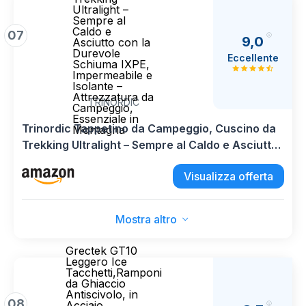
Ultralight –
Sempre al
Caldo e
07
9,0
Asciutto con la
Durevole
Eccellente
Schiuma IXPE,
Impermeabile e
Isolante –
Attrezzatura da
TRINORDIC
Campeggio,
Essenziale in
Trinordic Tappetino da Campeggio, Cuscino da
Montagna
Trekking Ultralight – Sempre al Caldo e Asciutto
con la Durevole Schiuma IXPE, Impermeabile e
Visualizza offerta
Isolante – Attrezzatura da Campeggio,
Essenziale in Montagna
Mostra altro
Grectek GT10
Leggero Ice
Tacchetti,Ramponi
da Ghiaccio
Antiscivolo, in
08
Acciaio