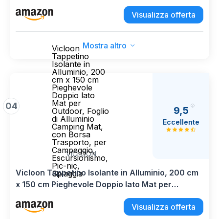
Ideale per Il Campeggio, Picnic, Mare, Spiaggia,
Giardino
Visualizza offerta
Mostra altro
Vicloon
Tappetino
Isolante in
Alluminio, 200
cm x 150 cm
Pieghevole
Doppio lato
Mat per
04
9,5
Outdoor, Foglio
di Alluminio
Eccellente
Camping Mat,
con Borsa
Trasporto, per
Campeggio,
VICLOON
Escursionismo,
Pic-nic,
Vicloon Tappetino Isolante in Alluminio, 200 cm
Spiaggia
x 150 cm Pieghevole Doppio lato Mat per
Outdoor, Foglio di Alluminio Camping Mat, con
Visualizza offerta
Borsa Trasporto, per Campeggio,