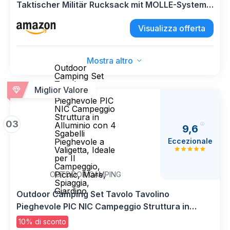
Taktischer Militär Rucksack mit MOLLE-System •
Kompakter Bundeswehr Rucksack,
Visualizza offerta
Wanderrucksack, Reiserucksack für Outdoor,
Camping & Einsatz • Flecktarn, L
Mostra altro
Outdoor
Camping Set
Tavolo
Miglior Valore
Tavolino
Pieghevole PIC
NIC Campeggio
Struttura in
03
Alluminio con 4
9,6
Sgabelli
Eccezionale
Pieghevole a
Valigetta, Ideale
per Il
Campeggio,
Picnic, Mare,
OUTDOOR CAMPING
Spiaggia,
Giardino
Outdoor Camping Set Tavolo Tavolino
Pieghevole PIC NIC Campeggio Struttura in
Alluminio con 4 Sgabelli Pieghevole a Valigetta,
10% di sconto