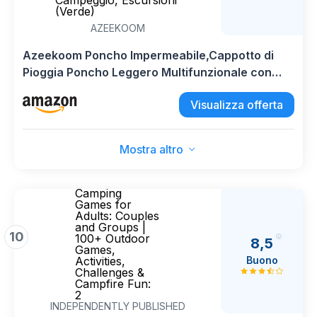
Campeggio, Escursioni
(Verde)
AZEEKOOM
Azeekoom Poncho Impermeabile,Cappotto di
Pioggia Poncho Leggero Multifunzionale con
Cappuccio per Uomo Donna per Pesca,
Visualizza offerta
Campeggio, Escursioni (Verde)
Mostra altro
Camping
Games for
Adults: Couples
and Groups |
10
100+ Outdoor
8,5
Games,
Buono
Activities,
Challenges &
Campfire Fun:
2
INDEPENDENTLY PUBLISHED