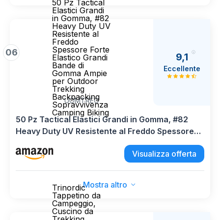
50 Pz Tactical
Elastici Grandi
in Gomma, #82
Heavy Duty UV
Resistente al
Freddo
Spessore Forte
06
9,1
Elastico Grandi
Bande di
Eccellente
Gomma Ampie
per Outdoor
Trekking
Backpacking
UOMTREO
Sopravvivenza
Camping Biking
50 Pz Tactical Elastici Grandi in Gomma, #82
Heavy Duty UV Resistente al Freddo Spessore
Forte Elastico Grandi Bande di Gomma Ampie
Visualizza offerta
per Outdoor Trekking Backpacking
Sopravvivenza Camping Biking
Mostra altro
Trinordic
Tappetino da
Campeggio,
Cuscino da
Trekking