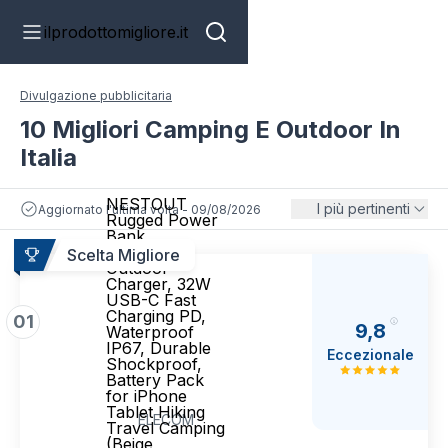
ilprodottomigliore.it
Divulgazione pubblicitaria
10 Migliori Camping E Outdoor In
Italia
NESTOUT
I più pertinenti
Aggiornato l'ultima volta - 09/08/2026
Rugged Power
Bank,
15000mAh
Scelta Migliore
Outdoor
Charger, 32W
USB-C Fast
Charging PD,
01
9,8
Waterproof
IP67, Durable
Eccezionale
Shockproof,
Battery Pack
for iPhone
Tablet Hiking
ELECOM
Travel Camping
(Beige,