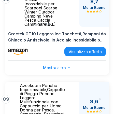
8,7
Inossidabile per
Molto Buono
Scarponi Scarpe
Winter Outdoor ​
Camping Neve
Pesca Caccia
Camminare (XL)
GRECTEK
Grectek GT10 Leggero Ice Tacchetti,Ramponi da
Ghiaccio Antiscivolo, in Acciaio Inossidabile per
Scarponi Scarpe Winter Outdoor ​Camping Neve
Visualizza offerta
Pesca Caccia Camminare (XL)
Mostra altro
Azeekoom Poncho
Impermeabile,Cappotto
di Pioggia Poncho
Leggero
09
8,6
Multifunzionale con
Cappuccio per Uomo
Molto Buono
Donna per Pesca,