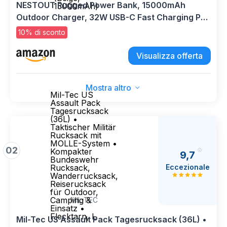
NESTOUT Rugged Power Bank, 15000mAh
15000mAh)
Outdoor Charger, 32W USB-C Fast Charging PD,
Waterproof IP67, Durable Shockproof, Battery
10% di sconto
Pack for iPhone Tablet Hiking Travel Camping
(Beige, 15000mAh)
Visualizza offerta
Mostra altro
Mil-Tec US
Assault Pack
Tagesrucksack
(36L) •
Taktischer Militär
Rucksack mit
MOLLE-System •
02
Kompakter
9,7
Bundeswehr
Eccezionale
Rucksack,
Wanderrucksack,
Reiserucksack
für Outdoor,
Camping &
MIL-TEC
Einsatz •
Flecktarn, L
Mil-Tec US Assault Pack Tagesrucksack (36L) •