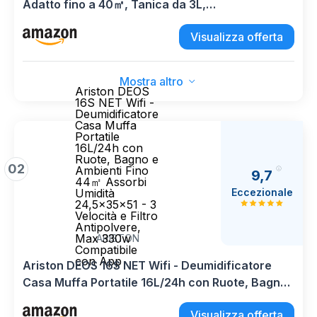
Adatto fino a 40㎡, Tanica da 3L,
Deumidificazione Smart, Controllo WiFi,
Visualizza offerta
Compatibile con Alexa, Ruote Piroettanti, Timer,
MDDF-20DEN7-WF
Mostra altro
Ariston DEOS
16S NET Wifi -
Deumidificatore
Casa Muffa
Portatile
16L/24h con
Ruote, Bagno e
02
Ambienti Fino
9,7
44㎡ Assorbi
Eccezionale
Umidità
24,5x35x51 - 3
Velocità e Filtro
Antipolvere,
Max 330w
ARISTON
Compatibile
con App
Ariston DEOS 16S NET Wifi - Deumidificatore
Casa Muffa Portatile 16L/24h con Ruote, Bagno
e Ambienti Fino 44㎡ Assorbi Umidità
Visualizza offerta
24,5x35x51 - 3 Velocità e Filtro Antipolvere, Max