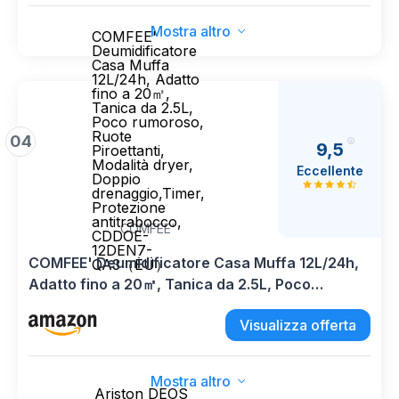
Mostra altro
COMFEE'
Deumidificatore
Casa Muffa
12L/24h, Adatto
fino a 20㎡,
Tanica da 2.5L,
Poco rumoroso,
Ruote
04
9,5
Piroettanti,
Modalità dryer,
Eccellente
Doppio
drenaggio,Timer,
Protezione
antitrabocco,
COMFEE'
CDDOE-
12DEN7-
COMFEE' Deumidificatore Casa Muffa 12L/24h,
QA3（EU）
Adatto fino a 20㎡, Tanica da 2.5L, Poco
rumoroso, Ruote Piroettanti, Modalità dryer,
Visualizza offerta
Doppio drenaggio,Timer, Protezione
antitrabocco, CDDOE-12DEN7-QA3（EU）
Mostra altro
Ariston DEOS