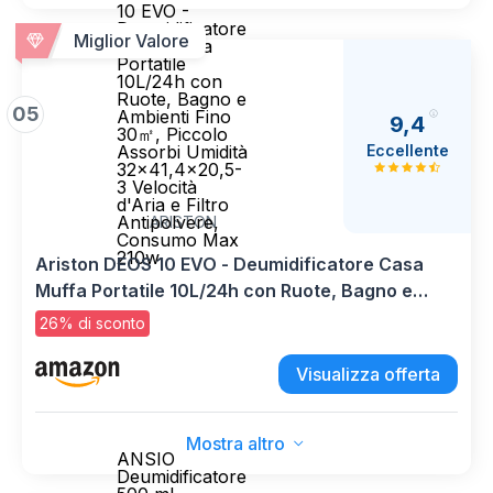
10 EVO -
Deumidificatore
Miglior Valore
Casa Muffa
Portatile
10L/24h con
Ruote, Bagno e
05
Ambienti Fino
9,4
30㎡, Piccolo
Eccellente
Assorbi Umidità
32x41,4x20,5-
3 Velocità
d'Aria e Filtro
Antipolvere,
ARISTON
Consumo Max
210w
Ariston DEOS 10 EVO - Deumidificatore Casa
Muffa Portatile 10L/24h con Ruote, Bagno e
Ambienti Fino 30㎡, Piccolo Assorbi Umidità
26% di sconto
32x41,4x20,5-3 Velocità d'Aria e Filtro
Antipolvere, Consumo Max 210w
Visualizza offerta
Mostra altro
ANSIO
Deumidificatore