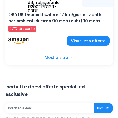
dB, refrigerante
OKYUK
R290, PD12R-
03DE
OKYUK Deumidificatore 12 litri/giorno, adatto
per ambienti di circa 90 metri cubi (30 metri
quadrati), Deumidificatore casa muffa,
27% di sconto
sbrinamento automatico, 32 dB, refrigerante
R290, PD12R-03DE
Visualizza offerta
Mostra altro
Iscriviti e ricevi offerte speciali ed
esclusive
Iscriviti
*Le e-mail inserite sono soggette alla nostra Informativa sulla Privacy