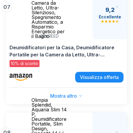
Camera da
07
Letto, Ultra-
9,2
Silenzioso,
Eccellente
Spegnimento
Automatico, a
Risparmio
Energetico per
il Bagno
QEXREED
Deumidificatori per la Casa, Deumidificatore
Portatile per la Camera da Letto, Ultra-
Silenzioso, Spegnimento Automatico, a
10% di sconto
Risparmio Energetico per il Bagno
Visualizza offerta
Mostra altro
Olimpia
Splendid,
Aquaria Slim 14
P,
Deumidificatore
Portatile, Slim
Design,
08