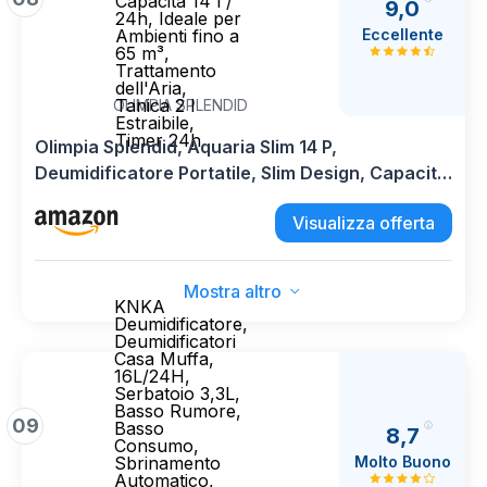
Capacità 14 l /
9,0
24h, Ideale per
Eccellente
Ambienti fino a
65 m³,
Trattamento
dell'Aria,
Tanica 2 l
OLIMPIA SPLENDID
Estraibile,
Timer 24h
Olimpia Splendid, Aquaria Slim 14 P,
Deumidificatore Portatile, Slim Design, Capacità
14 l / 24h, Ideale per Ambienti fino a 65 m³,
Visualizza offerta
Trattamento dell'Aria, Tanica 2 l Estraibile,
Timer 24h
Mostra altro
KNKA
Deumidificatore,
Deumidificatori
Casa Muffa,
16L/24H,
Serbatoio 3,3L,
Basso Rumore,
09
Basso
8,7
Consumo,
Molto Buono
Sbrinamento
Automatico,