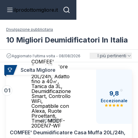
ilprodottomigliore.it
Divulgazione pubblicitaria
10 Migliori Deumidificatori In Italia
I più pertinenti
Aggiornato l'ultima volta - 08/08/2026
COMFEE'
Deumidificatore
Scelta Migliore
Casa Muffa
20L/24h, Adatto
fino a 40㎡,
Tanica da 3L,
01
Deumidificazione
9,8
Smart, Controllo
Eccezionale
WiFi,
Compatibile con
Alexa, Ruote
Piroettanti,
Timer, MDDF-
COMFEE'
20DEN7-WF
COMFEE' Deumidificatore Casa Muffa 20L/24h,