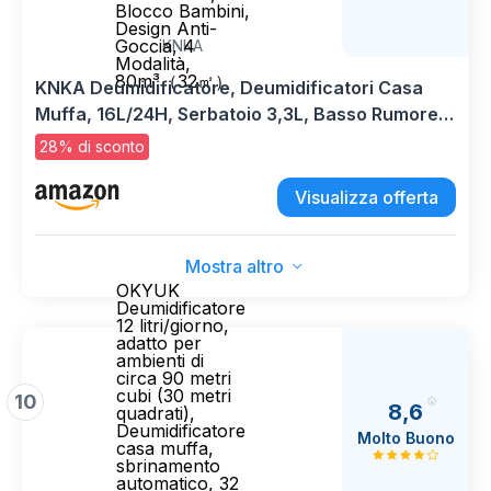
Blocco Bambini,
Design Anti-
Goccia, 4
KNKA
Modalità,
80m³（32㎡）
KNKA Deumidificatore, Deumidificatori Casa
Muffa, 16L/24H, Serbatoio 3,3L, Basso Rumore,
Basso Consumo, Sbrinamento Automatico,
28% di sconto
Blocco Bambini, Design Anti-Goccia, 4 Modalità,
80m³（32㎡）
Visualizza offerta
Mostra altro
OKYUK
Deumidificatore
12 litri/giorno,
adatto per
ambienti di
circa 90 metri
cubi (30 metri
10
8,6
quadrati),
Deumidificatore
Molto Buono
casa muffa,
sbrinamento
automatico, 32