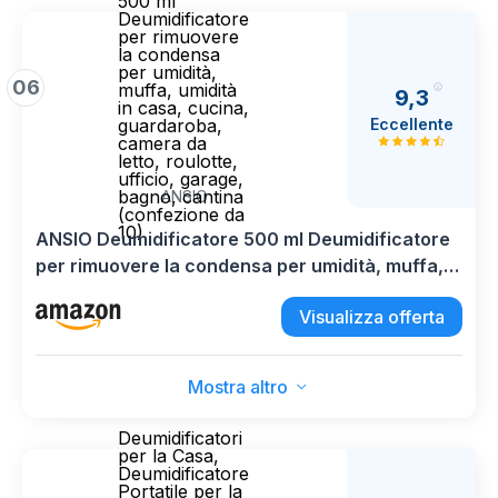
500 ml
Deumidificatore
per rimuovere
la condensa
per umidità,
06
muffa, umidità
9,3
in casa, cucina,
Eccellente
guardaroba,
camera da
letto, roulotte,
ufficio, garage,
bagno, cantina
ANSIO
(confezione da
10)
ANSIO Deumidificatore 500 ml Deumidificatore
per rimuovere la condensa per umidità, muffa,
umidità in casa, cucina, guardaroba, camera da
Visualizza offerta
letto, roulotte, ufficio, garage, bagno, cantina
(confezione da 10)
Mostra altro
Deumidificatori
per la Casa,
Deumidificatore
Portatile per la