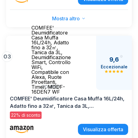
330w Compatibile con App
Mostra altro
COMFEE'
Deumidificatore
Casa Muffa
16L/24h, Adatto
fino a 32㎡,
Tanica da 3L,
03
Deumidificazione
9,6
Smart, Controllo
Eccezionale
WiFi,
Compatibile con
Alexa, Ruote
Piroettanti,
Timer, MDDF-
COMFEE'
16DEN7 WF
COMFEE' Deumidificatore Casa Muffa 16L/24h,
Adatto fino a 32㎡, Tanica da 3L,
Deumidificazione Smart, Controllo WiFi,
22% di sconto
Compatibile con Alexa, Ruote Piroettanti, Timer,
MDDF-16DEN7 WF
Visualizza offerta