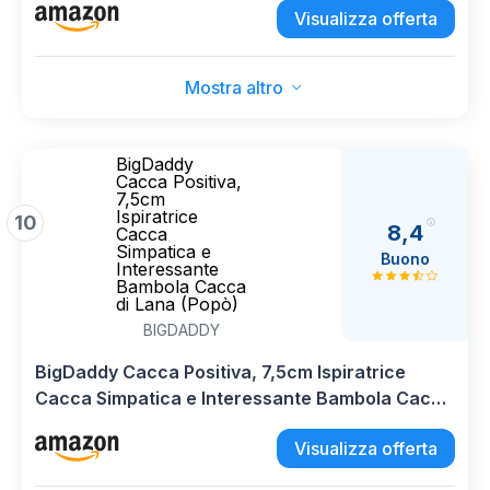
Visualizza offerta
Hunters, Idea Regalo, Made in Italy, 38x27 cm,
21762
Mostra altro
BigDaddy
Cacca Positiva,
7,5cm
Ispiratrice
10
8,4
Cacca
Simpatica e
Buono
Interessante
Bambola Cacca
di Lana (Popò)
BIGDADDY
BigDaddy Cacca Positiva, 7,5cm Ispiratrice
Cacca Simpatica e Interessante Bambola Cacca
di Lana (Popò)
Visualizza offerta