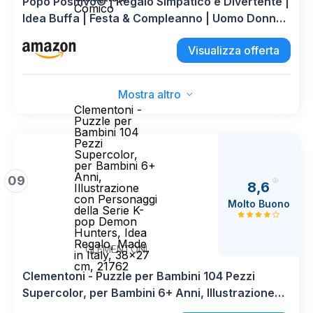
Popo Positivo© | Regalo Simpatico e Divertente |
Comico
Idea Buffa | Festa & Compleanno | Uomo Donna
Bambino Ragazzo | Uncinetto Cacca Bagno|
Visualizza offerta
Peluche Motivazionale | Amico Collega Ufficio |
Giocattolo Comico
Mostra altro
Clementoni -
Puzzle per
Bambini 104
Pezzi
Supercolor,
per Bambini 6+
Anni,
09
8,6
Illustrazione
con Personaggi
Molto Buono
della Serie K-
pop Demon
Hunters, Idea
Regalo, Made
CLEMENTONI
in Italy, 38x27
cm, 21762
Clementoni - Puzzle per Bambini 104 Pezzi
Supercolor, per Bambini 6+ Anni, Illustrazione
con Personaggi della Serie K-pop Demon