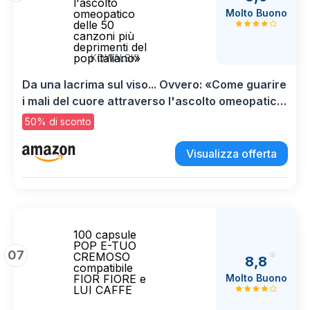
l'ascolto
Molto Buono
omeopatico
delle 50
canzoni più
deprimenti del
pop italiano»
KOWALSKI
Da una lacrima sul viso... Ovvero: «Come guarire
i mali del cuore attraverso l'ascolto omeopatico
delle 50 canzoni più deprimenti del pop italiano»
50% di sconto
Visualizza offerta
100 capsule
POP E-TUO
07
CREMOSO
8,8
compatibile
Molto Buono
FIOR FIORE e
LUI CAFFE