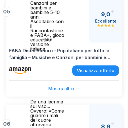
Canzoni per
bambini e
05
bambine 5-10
9,0
anni -
Eccellente
Ascoltabile con
il
Raccontastorie
e FABA+, gioco
educativo
FABA
versione
italiana
FABA Disco Sonoro - Pop italiano per tutta la
famiglia – Musiche e Canzoni per bambini e
bambine 5-10 anni - Ascoltabile con il
Visualizza offerta
Raccontastorie e FABA+, gioco educativo
versione italiana
Mostra altro
Da una lacrima
sul viso...
Ovvero: «Come
guarire i mali
del cuore
06
attraverso
8,9