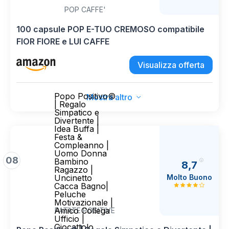
POP CAFFE'
100 capsule POP E-TUO CREMOSO compatibile
FIOR FIORE e LUI CAFFE
Visualizza offerta
Popo Positivo©
Mostra altro
| Regalo
Simpatico e
Divertente |
Idea Buffa |
Festa &
Compleanno |
Uomo Donna
08
Bambino
8,7
Ragazzo |
Molto Buono
Uncinetto
Cacca Bagno|
Peluche
Motivazionale |
Amico Collega
PATATE POSITIVE
Ufficio |
Giocattolo