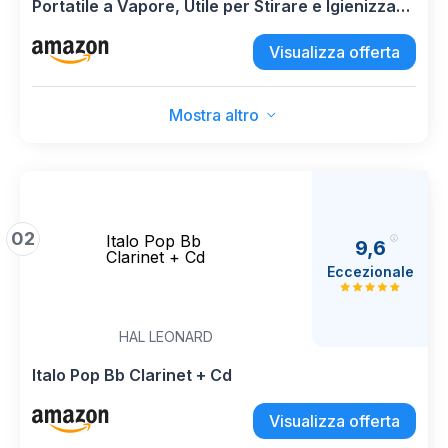
Portatile a Vapore, Utile per Stirare e Igienizzare
i Tuoi Capi, con Sistema Reversibile
Visualizza offerta
Levapelucchi, Riscaldamento Rapido, Potenza
1300W,Colore Pink,DR2023
Mostra altro
02
Italo Pop Bb
9,6
Clarinet + Cd
Eccezionale
HAL LEONARD
Italo Pop Bb Clarinet + Cd
Visualizza offerta