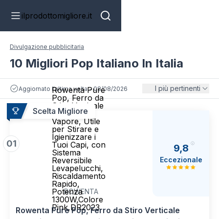
ilprodottomigliore.it
Divulgazione pubblicitaria
10 Migliori Pop Italiano In Italia
I più pertinenti
Aggiornato l'ultima volta - 08/08/2026
Rowenta Pure
Pop, Ferro da
Stiro Verticale
Scelta Migliore
Portatile a
Vapore, Utile
per Stirare e
Igienizzare i
01
Tuoi Capi, con
9,8
Sistema
Eccezionale
Reversibile
Levapelucchi,
Riscaldamento
Rapido,
Potenza
ROWENTA
1300W,Colore
Pink,DR2023
Rowenta Pure Pop, Ferro da Stiro Verticale