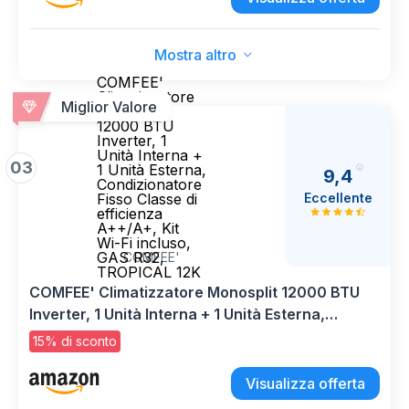
Antiodore Autopulente
Mostra altro
COMFEE'
Climatizzatore
Miglior Valore
Monosplit
12000 BTU
Inverter, 1
Unità Interna +
03
1 Unità Esterna,
9,4
Condizionatore
Eccellente
Fisso Classe di
efficienza
A++/A+, Kit
Wi-Fi incluso,
GAS R32,
COMFEE'
TROPICAL 12K
COMFEE' Climatizzatore Monosplit 12000 BTU
Inverter, 1 Unità Interna + 1 Unità Esterna,
Condizionatore Fisso Classe di efficienza
15% di sconto
A++/A+, Kit Wi-Fi incluso, GAS R32, TROPICAL
12K
Visualizza offerta