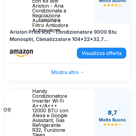
Molto Buono
con Kit Wifi
Ariston - Aria
Condizionata a
Regolazione
Autonoma e
ARISTON
Filtro Antiodore
Autopulente
Ariston Prios R32 - Condizionatore 9000 Btu
Monosplit, Climatizzatore 104x22x32,7
Silenzioso Compatibile con Kit Wifi Ariston - Aria
Visualizza offerta
Condizionata a Regolazione Autonoma e Filtro
Antiodore Autopulente
Mostra altro
Handy
Condizionatore
Inverter Wi-Fi
A++/A+++
09
12000 BTU con
8,7
Alexa e Google
Molto Buono
Assistant, Gas
Refrigerante
R32, Funzione
Sleep