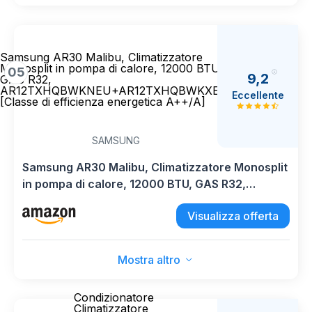
Samsung AR30 Malibu, Climatizzatore
Monosplit in pompa di calore, 12000 BTU,
05
9,2
GAS R32,
AR12TXHQBWKNEU+AR12TXHQBWKXEU,
Eccellente
[Classe di efficienza energetica A++/A]
SAMSUNG
Samsung AR30 Malibu, Climatizzatore Monosplit
in pompa di calore, 12000 BTU, GAS R32,
AR12TXHQBWKNEU+AR12TXHQBWKXEU,
Visualizza offerta
[Classe di efficienza energetica A++/A]
Mostra altro
Condizionatore
Climatizzatore