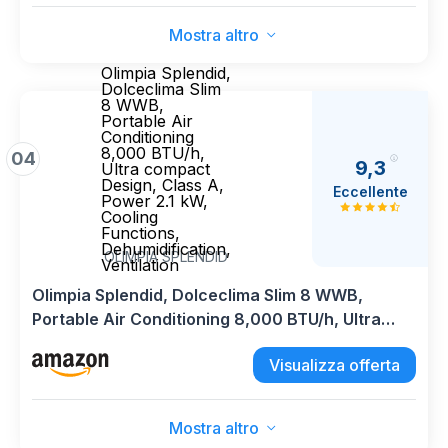
Mostra altro
Olimpia Splendid,
Dolceclima Slim
8 WWB,
Portable Air
Conditioning
8,000 BTU/h,
04
9,3
Ultra compact
Design, Class A,
Eccellente
Power 2.1 kW,
Cooling
Functions,
Dehumidification,
OLIMPIA SPLENDID
Ventilation
Olimpia Splendid, Dolceclima Slim 8 WWB,
Portable Air Conditioning 8,000 BTU/h, Ultra
compact Design, Class A, Power 2.1 kW, Cooling
Visualizza offerta
Functions, Dehumidification, Ventilation
Mostra altro