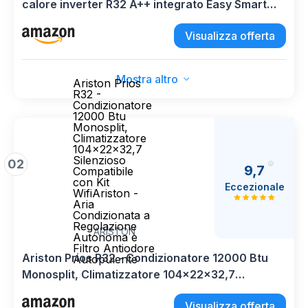
calore inverter R32 A++ integrato Easy Smart
Wifi modello 2025 (12000 BTU
Visualizza offerta
Mostra altro
Ariston Prios
R32 -
Condizionatore
12000 Btu
Monosplit,
Climatizzatore
104x22x32,7
Silenzioso
02
9,7
Compatibile
con Kit
Eccezionale
WifiAriston -
Aria
Condizionata a
Regolazione
ARISTON
Autonoma e
Filtro Antiodore
Ariston Prios R32 - Condizionatore 12000 Btu
Autopulente
Monosplit, Climatizzatore 104x22x32,7
Silenzioso Compatibile con Kit WifiAriston - Aria
Visualizza offerta
Condizionata a Regolazione Autonoma e Filtro