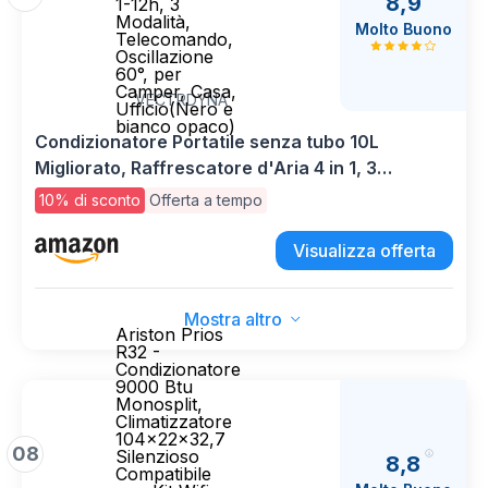
8,9
1-12h, 3
Modalità,
Molto Buono
Telecomando,
Oscillazione
60°, per
Camper, Casa,
VECTRDYNA
Ufficio(Nero e
bianco opaco)
Condizionatore Portatile senza tubo 10L
Migliorato, Raffrescatore d'Aria 4 in 1, 3
Velocità, Timer 1-12h, 3 Modalità, Telecomando,
10% di sconto
Offerta a tempo
Oscillazione 60°, per Camper, Casa,
Ufficio(Nero e bianco opaco)
Visualizza offerta
Mostra altro
Ariston Prios
R32 -
Condizionatore
9000 Btu
Monosplit,
Climatizzatore
104x22x32,7
08
Silenzioso
8,8
Compatibile