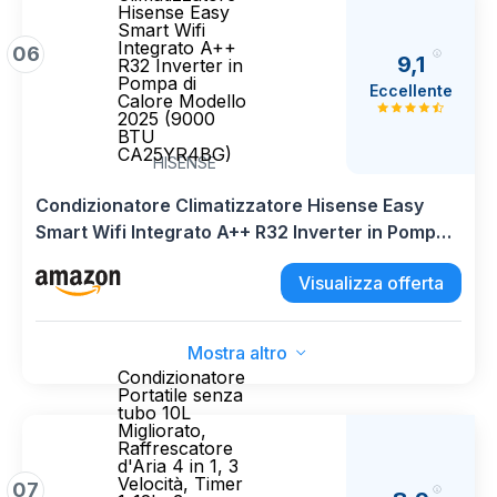
Hisense Easy
Smart Wifi
Integrato A++
06
9,1
R32 Inverter in
Pompa di
Eccellente
Calore Modello
2025 (9000
BTU
CA25YR4BG)
HISENSE
Condizionatore Climatizzatore Hisense Easy
Smart Wifi Integrato A++ R32 Inverter in Pompa
di Calore Modello 2025 (9000 BTU CA25YR4BG)
Visualizza offerta
Mostra altro
Condizionatore
Portatile senza
tubo 10L
Migliorato,
Raffrescatore
d'Aria 4 in 1, 3
Velocità, Timer
07