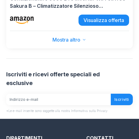
Sakura B – Climatizzatore Silenzioso
Caldo/Freddo Pompa di Calore A++/A+ con Gas
Visualizza offerta
R32, Modalità Turbo, Sleep, Timer 24H, Auto
Restart, Golden Fin
Mostra altro
Iscriviti e ricevi offerte speciali ed
esclusive
Iscriviti
*Le e-mail inserite sono soggette alla nostra Informativa sulla Privacy
DIPARTIMENTI
CONTATTI