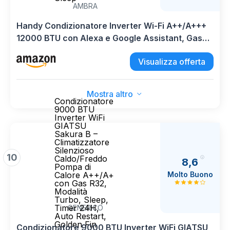
AMBRA
Handy Condizionatore Inverter Wi-Fi A++/A+++
12000 BTU con Alexa e Google Assistant, Gas
Refrigerante R32, Funzione Sleep
Visualizza offerta
Mostra altro
Condizionatore
9000 BTU
Inverter WiFi
GIATSU
Sakura B –
Climatizzatore
Silenzioso
10
Caldo/Freddo
8,6
Pompa di
Molto Buono
Calore A++/A+
con Gas R32,
Modalità
Turbo, Sleep,
Timer 24H,
GENERICO
Auto Restart,
Golden Fin
Condizionatore 9000 BTU Inverter WiFi GIATSU