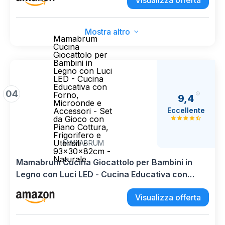
Visualizza offerta
Mostra altro
Mamabrum
Cucina
Giocattolo per
Bambini in
Legno con Luci
LED - Cucina
Educativa con
04
Forno,
9,4
Microonde e
Eccellente
Accessori - Set
da Gioco con
Piano Cottura,
Frigorifero e
Utensili -
MAMABRUM
93x30x82cm -
Naturale
Mamabrum Cucina Giocattolo per Bambini in
Legno con Luci LED - Cucina Educativa con
Forno, Microonde e Accessori - Set da Gioco
Visualizza offerta
con Piano Cottura, Frigorifero e Utensili -
93x30x82cm - Naturale