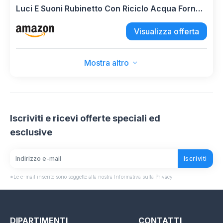
Luci E Suoni Rubinetto Con Riciclo Acqua Forno E
Fornelli Apribili 50 Accessori Inclusi In Plastica
Visualizza offerta
ABS (Verde)
Mostra altro
Iscriviti e ricevi offerte speciali ed
esclusive
Iscriviti
*Le e-mail inserite sono soggette alla nostra Informativa sulla Privacy
DIPARTIMENTI
CONTATTI