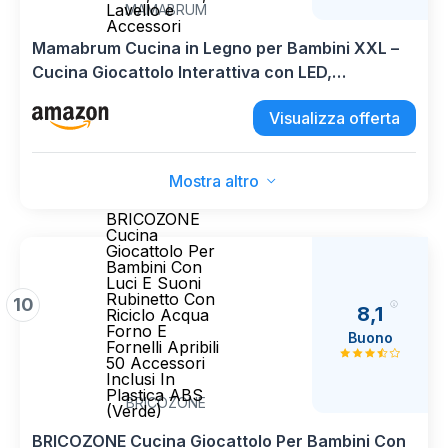
Lavello e
MAMABRUM
Accessori
Mamabrum Cucina in Legno per Bambini XXL –
Cucina Giocattolo Interattiva con LED,
Microonde, Lavastoviglie, Macchina da Caffè,
Visualizza offerta
Forno, Lavello e Accessori
Mostra altro
BRICOZONE
Cucina
Giocattolo Per
Bambini Con
Luci E Suoni
Rubinetto Con
10
8,1
Riciclo Acqua
Forno E
Buono
Fornelli Apribili
50 Accessori
Inclusi In
Plastica ABS
BRICOZONE
(Verde)
BRICOZONE Cucina Giocattolo Per Bambini Con