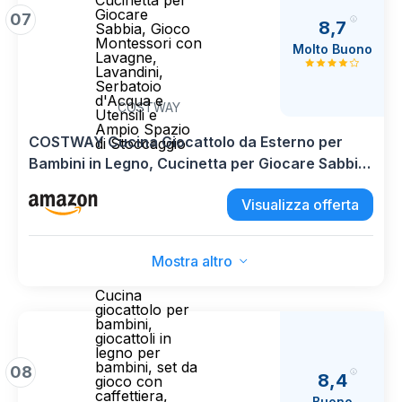
Cucinetta per
Giocare
07
8,7
Sabbia, Gioco
Montessori con
Molto Buono
Lavagne,
Lavandini,
Serbatoio
d'Acqua e
COSTWAY
Utensili e
Ampio Spazio
COSTWAY Cucina Giocattolo da Esterno per
di Stoccaggio
Bambini in Legno, Cucinetta per Giocare Sabbia,
Gioco Montessori con Lavagne, Lavandini,
Visualizza offerta
Serbatoio d'Acqua e Utensili e Ampio Spazio di
Stoccaggio
Mostra altro
Cucina
giocattolo per
bambini,
giocattoli in
legno per
bambini, set da
08
8,4
gioco con
caffettiera,
Buono