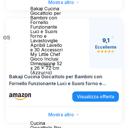
Mostra altro
Bakaji Cucina
Giocattolo per
Bambini con
Fornello
Funzionante
Luci e Suoni
forno e
05
9,1
Lavastoviglie
Apribili Lavello
Eccellente
e 30 Accessori
My Little Chef
Gioco Inclusi
Dimensione 52
BAKAJI
x 26 x 72 cm
(Azzurro)
Bakaji Cucina Giocattolo per Bambini con
Fornello Funzionante Luci e Suoni forno e
Lavastoviglie Apribili Lavello e 30 Accessori My
Visualizza offerta
Little Chef Gioco Inclusi Dimensione 52 x 26 x 72
cm (Azzurro)
Mostra altro
Cucina
Giocattolo Per