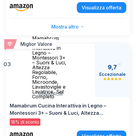
Microonde, Frigo, Macchina del Ghiaccio,
Visualizza offerta
Caffettiera, Lavello con Ricircolo d'Acqua e
Accessori, per 3-8 Anni
Mostra altro
Mamabrum
Cucina
Miglior Valore
Interattiva in
Legno –
Montessori 3+
– Suoni & Luci,
03
9,7
Altezza
Regolabile,
Eccezionale
Forno,
Microonde,
Lavastoviglie e
Lavatrice, Set
MAMABRUM
Completo
Mamabrum Cucina Interattiva in Legno –
Montessori 3+ – Suoni & Luci, Altezza
Regolabile, Forno, Microonde, Lavastoviglie e
18% di sconto
Lavatrice, Set Completo