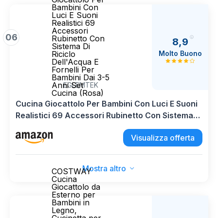
Bambini Con
Luci E Suoni
Realistici 69
Accessori
06
Rubinetto Con
8,9
Sistema Di
Molto Buono
Riciclo
Dell'Acqua E
Fornelli Per
Bambini Dai 3-5
Anni Set
EGLEMTEK
Cucina (Rosa)
Cucina Giocattolo Per Bambini Con Luci E Suoni
Realistici 69 Accessori Rubinetto Con Sistema
Di Riciclo Dell'Acqua E Fornelli Per Bambini Dai
Visualizza offerta
3-5 Anni Set Cucina (Rosa)
Mostra altro
COSTWAY
Cucina
Giocattolo da
Esterno per
Bambini in
Legno,