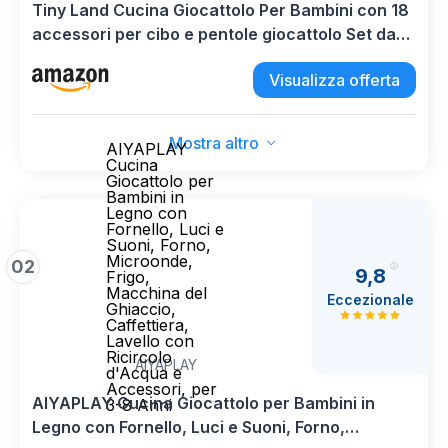
Tiny Land Cucina Giocattolo Per Bambini con 18
accessori per cibo e pentole giocattolo Set da
gioco Set da gioco per chef in legno per bambini
Visualizza offerta
con luci e suoni reali
Mostra altro
AIYAPLAY
Cucina
Giocattolo per
Bambini in
Legno con
Fornello, Luci e
Suoni, Forno,
Microonde,
02
9,8
Frigo,
Macchina del
Eccezionale
Ghiaccio,
Caffettiera,
Lavello con
Ricircolo
AIYAPLAY
d'Acqua e
Accessori, per
AIYAPLAY Cucina Giocattolo per Bambini in
3-8 Anni
Legno con Fornello, Luci e Suoni, Forno,