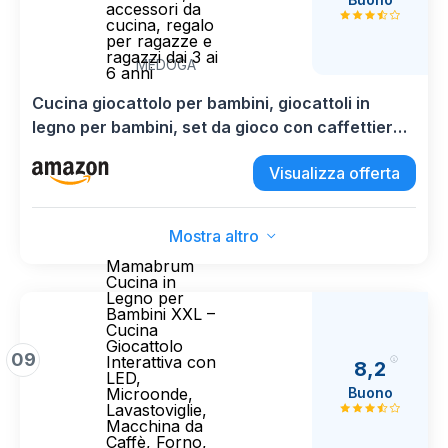
accessori da
cucina, regalo
per ragazze e
ragazzi dai 3 ai
MEDOGA
6 anni
Cucina giocattolo per bambini, giocattoli in
legno per bambini, set da gioco con caffettiera,
accessori da cucina, regalo per ragazze e
Visualizza offerta
ragazzi dai 3 ai 6 anni
Mostra altro
Mamabrum
Cucina in
Legno per
Bambini XXL –
Cucina
Giocattolo
09
Interattiva con
8,2
LED,
Buono
Microonde,
Lavastoviglie,
Macchina da
Caffè, Forno,