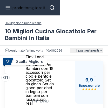
ilprodottomigliore.it
Divulgazione pubblicitaria
10 Migliori Cucina Giocattolo Per
Bambini In Italia
I più pertinenti
Aggiornato l'ultima volta - 10/08/2026
Tiny Land
Cucina
Scelta Migliore
Giocattolo Per
Bambini con 18
accessori per
cibo e pentole
01
9,9
giocattolo Set
da gioco Set da
Eccezionale
gioco per chef
in legno per
bambini con
luci e suoni
TINY LAND
reali