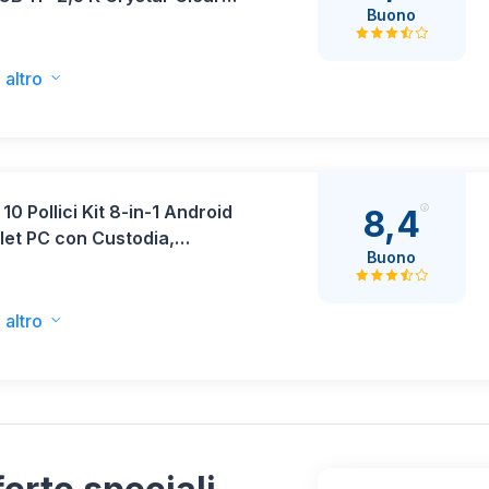
Buono
y Advanced Helio G100-Ultra
ve 9000 mAh, Versione WiFi
o
 altro
 10 Pollici Kit 8-in-1 Android
8,4
let PC con Custodia,
Buono
ra, Mouse, Penna, Cuffie,
tatore, Cavo, Octa-Core, 20
M, 64 GB ROM, Espandibile
 altro
isplay IPS 1280x800,5000
ero)