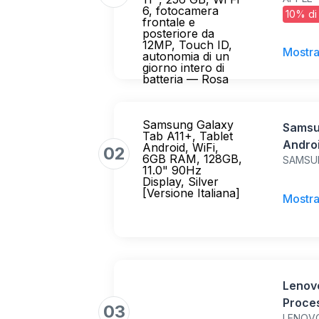
6, fot
6, fotocamera
10% di
da 12M
frontale e
posteriore da
giorno
12MP, Touch ID,
Mostra
autonomia di un
giorno intero di
batteria — Rosa
Samsung Galaxy
Samsu
Tab A11+, Tablet
Androi
Android, WiFi,
02
6GB RAM, 128GB,
SAMSU
11.0" 
11.0" 90Hz
Italian
Display, Silver
[Versione Italiana]
Mostra
Lenovo
Proce
03
LENOV