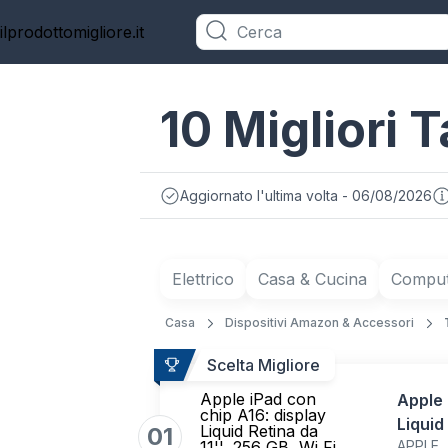
ilprodottomigliore.it
Categorie
10 Migliori Ta
Aggiornato l'ultima volta - 06/08/2026
Elettrico
Casa & Cucina
Compute
Casa
Dispositivi Amazon & Accessori
Scelta Migliore
Apple iPad con
Apple 
chip A16: display
Liquid
Liquid Retina da
01
11'', 256 GB, Wi Fi
APPLE