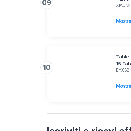
09
XIAOMI
Displa
Massi
(grigi
Mostra
Tablet
15 Tab
10
BYXSB
Tastie
Alimen
GB RA
Mostra
1TB,D
mAh(N