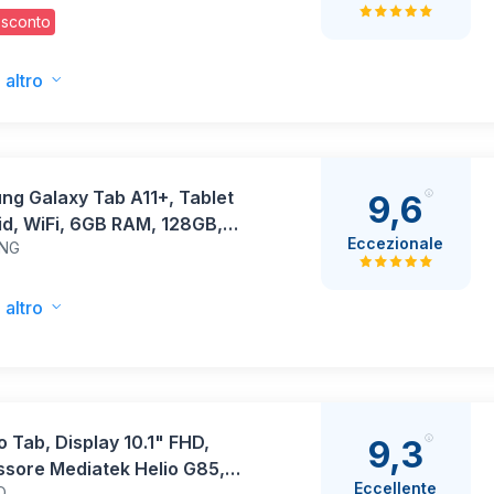
ocamera frontale e posteriore
 sconto
P, Touch ID, autonomia di un
 intero di batteria — Rosa
 altro
ng Galaxy Tab A11+, Tablet
9,6
d, WiFi, 6GB RAM, 128GB,
Eccezionale
NG
90Hz Display, Silver [Versione
a]
 altro
 Tab, Display 10.1" FHD,
9,3
ssore Mediatek Helio G85,
Eccellente
O