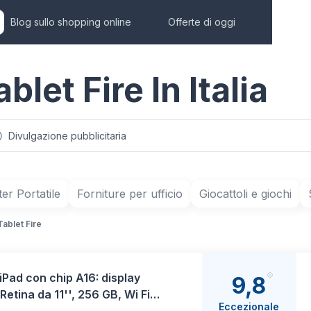
Blog sullo shopping online
Offerte di oggi
blet Fire In Italia
Divulgazione pubblicitaria
r Portatile
Forniture per ufficio
Giocattoli e giochi
Tablet Fire
iPad con chip A16: display
9,8
 Retina da 11'', 256 GB, Wi Fi
Eccezionale