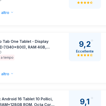
GB, Memoria 128GB, WiFi 6,
 Android 14, Clear Case
o - Polar Blue
 altro
 Tab One Tablet - Display
9,2
HD (1340x800), RAM 4GB,
Eccellente
O
ia 64GB, WiFi 5, Processore
a a tempo
ek Helio G85, Tablet Android
ear Case incluso - Luna Grey
 altro
 Android 16 Tablet 10 Pollici,
9,1
RAM+128GB ROM, Octa Core