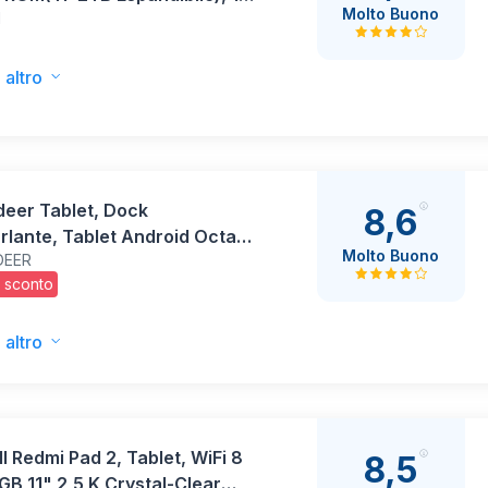
Molto Buono
I
i, 8000mAh, WIFI 5G/ GPS/
 OTG, Face ID, Widevine L1,
s Corpo in Metallo con
 altro
ra, Mouse, Custodia
tiva -Nero
deer Tablet, Dock
8,6
rlante, Tablet Android Octa-
Molto Buono
DEER
Ricarica Wireless, 14GB
 sconto
4GB ROM+1TB Memoria
dibile, 1280×800P, 5MP+8MP,
mAh
 altro
 Redmi Pad 2, Tablet, WiFi 8
8,5
GB 11" 2,5 K Crystal-Clear