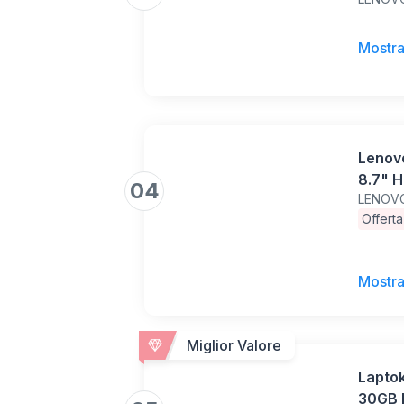
RAM 4
Tablet
inclus
Mostra
Lenovo
8.7" 
04
LENOV
Memor
Offert
MediaT
14, Cl
Mostra
Miglior Valore
Laptok
30GB 