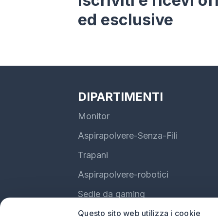
Iscriviti e ricevi o
ed esclusive
DIPARTIMENTI
Monitor
Aspirapolvere-Senza-Fili
Trapani
Aspirapolvere-robotici
Sedie da gaming
Questo sito web utilizza i cookie
Auricolari