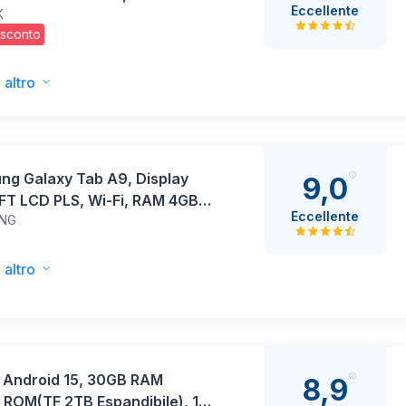
Eccellente
K
 /WiFi
 sconto
G/GMS/6000mAh/Bluetooth
idevine L1/8MP+5MP/Tablet 2
on Tastiera, Mouse, Cuffie,
 altro
 e Custodia
ng Galaxy Tab A9, Display
9,0
FT LCD PLS, Wi-Fi, RAM 4GB,
Eccellente
NG
 5.100 mAh, MediaTek
, Android 13, Navy,
one italiana] 2023
 altro
t Android 15, 30GB RAM
8,9
 ROM(TF 2TB Espandibile), 10