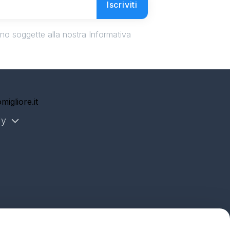
Iscriviti
ono soggette alla nostra Informativa
migliore.it
ly