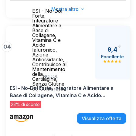
Mostra altro
ESI - No-Dol
Forte,
Integratore
Alimentare a
Base di
Collagene,
Vitamina C e
Acido
04
9,4
Ialuronico,
Azione
Eccellente
Antiossidante,
Contribuisce al
Mantenimento
della
NODOL
Cartilagine,
Senza Glutine,
ESI - No-Dol Forte, Integratore Alimentare a
60 Compresse
Base di Collagene, Vitamina C e Acido
Ialuronico, Azione Antiossidante, Contribuisce
23% di sconto
al Mantenimento della Cartilagine, Senza
Glutine, 60 Compresse
Visualizza offerta