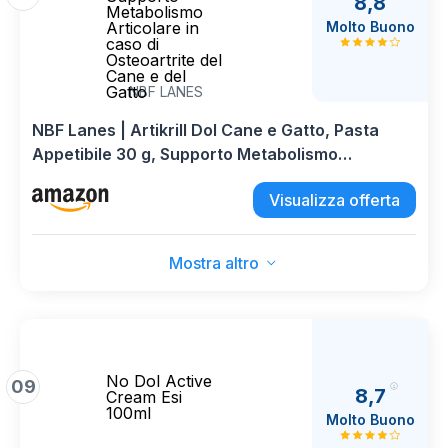
8,8
Metabolismo
Molto Buono
Articolare in
caso di
Osteoartrite del
Cane e del
Gatto
NBF LANES
NBF Lanes | Artikrill Dol Cane e Gatto, Pasta
Appetibile 30 g, Supporto Metabolismo
Articolare in caso di Osteoartrite del Cane e del
Visualizza offerta
Gatto
Mostra altro
No Dol Active
09
8,7
Cream Esi
100ml
Molto Buono