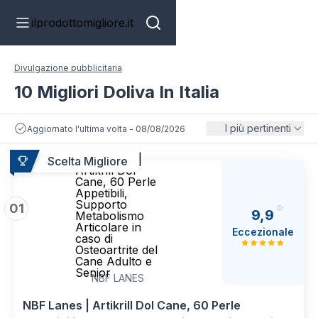
ilprodottomigliore.it
Divulgazione pubblicitaria
10 Migliori Doliva In Italia
I più pertinenti
Aggiornato l'ultima volta - 08/08/2026
NBF Lanes |
Scelta Migliore
Artikrill Dol
Cane, 60 Perle
Appetibili,
Supporto
01
9,9
Metabolismo
Articolare in
Eccezionale
caso di
Osteoartrite del
Cane Adulto e
Senior
NBF LANES
NBF Lanes | Artikrill Dol Cane, 60 Perle