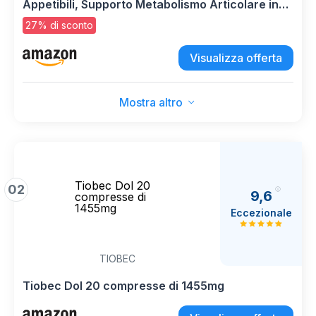
Appetibili, Supporto Metabolismo Articolare in
caso di Osteoartrite del Cane Adulto e Senior
27% di sconto
Visualizza offerta
Mostra altro
Tiobec Dol 20
02
9,6
compresse di
1455mg
Eccezionale
TIOBEC
Tiobec Dol 20 compresse di 1455mg