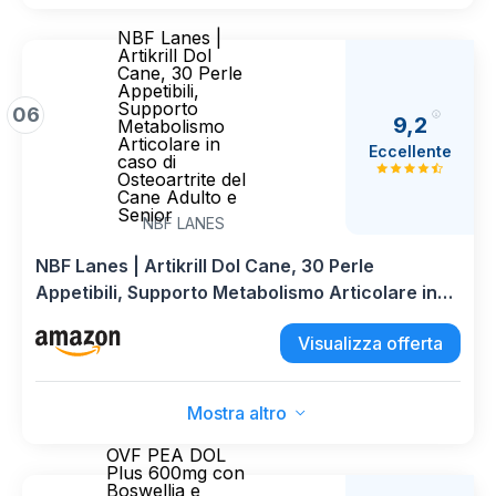
NBF Lanes |
Artikrill Dol
Cane, 30 Perle
Appetibili,
Supporto
06
9,2
Metabolismo
Articolare in
Eccellente
caso di
Osteoartrite del
Cane Adulto e
Senior
NBF LANES
NBF Lanes | Artikrill Dol Cane, 30 Perle
Appetibili, Supporto Metabolismo Articolare in
caso di Osteoartrite del Cane Adulto e Senior
Visualizza offerta
Mostra altro
OVF PEA DOL
Plus 600mg con
Boswellia e