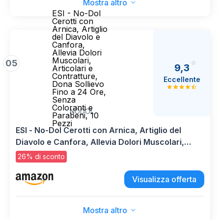
Mostra altro
ESI - No-Dol
Cerotti con
Arnica, Artiglio
del Diavolo e
Canfora,
Allevia Dolori
Muscolari,
05
9,3
Articolari e
Contratture,
Eccellente
Dona Sollievo
Fino a 24 Ore,
Senza
Coloranti e
NODOL
Parabeni, 10
Pezzi
ESI - No-Dol Cerotti con Arnica, Artiglio del
Diavolo e Canfora, Allevia Dolori Muscolari,
Articolari e Contratture, Dona Sollievo Fino a 24
26% di sconto
Ore, Senza Coloranti e Parabeni, 10 Pezzi
Visualizza offerta
Mostra altro