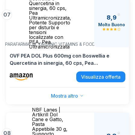
Quercetina in
sinergia, 60 cps,
Pea
07
8,9
Ultramicronizzata,
Potente Supporto
Molto Buono
per disturbi e
tensioni
localizzate con
PEA, Pea
PARAFARMACIA, ORGANIC VITAMINS & FOOD
Ultramicronizzata
OVF PEA DOL Plus 600mg con Boswellia e
Quercetina in sinergia, 60 cps, Pea
Ultramicronizzata, Potente Supporto per disturbi
Visualizza offerta
e tensioni localizzate con PEA, Pea
Ultramicronizzata
Mostra altro
NBF Lanes |
Artikrill Dol
Cane e Gatto,
Pasta
Appetibile 30 g,
08
Supporto