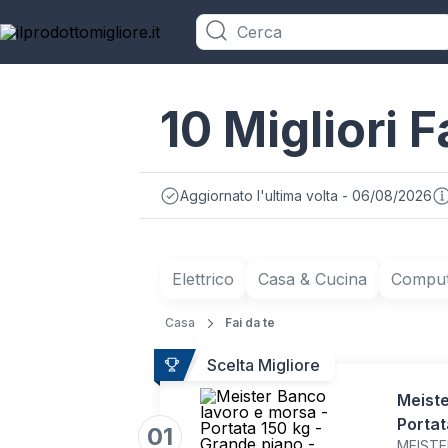
Categorie
10 Migliori F
Aggiornato l'ultima volta - 06/08/2026
Elettrico
Casa & Cucina
Compute
Casa
Fai da te
Scelta Migliore
Meiste
Portat
01
MEISTE