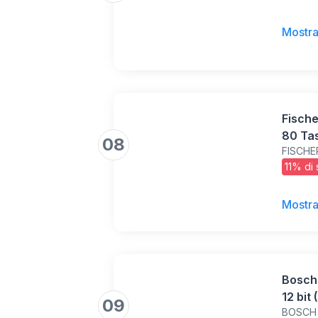
kit di
Fornit
Mostra
per Ha
Fisch
80 Tas
08
FISCHE
con Vi
11% di
Muro P
Carto
cellul
Mostra
Bosch 
12 bit
09
BOSCH
coppia