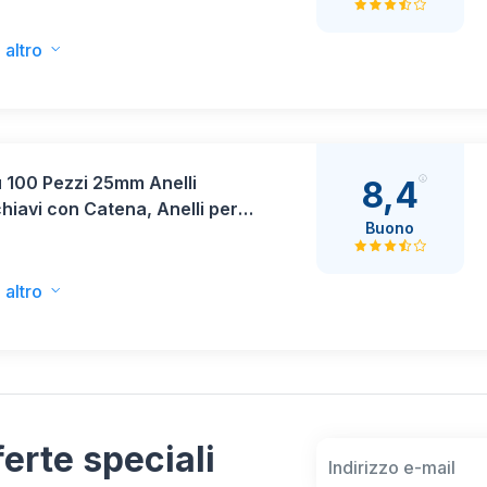
ente, gravosa; caricatore bit
; 12 bit in dotazione; portabit
 altro
ico) - Amazon Edition
 100 Pezzi 25mm Anelli
8,4
hiavi con Catena, Anelli per
Buono
hiavi con Catenella Split,
hiavi Fai da Te per Porta
 Mestieri Lavori di Bricolage -
 altro
to
fferte speciali