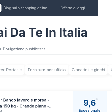
Blog sullo shopping online
Offerte di oggi
ai Da Te In Italia
Divulgazione pubblicitaria
r Portatile
Forniture per ufficio
Giocattoli e giochi
r Banco lavoro e morsa -
9,6
a 150 kg - Grande piano -
Eccezionale
R