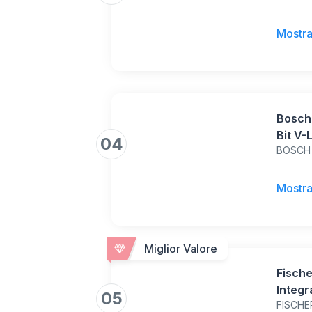
Foratu
sione,
Mostra
regola
per pi
Bosch 
Bit V-
04
BOSCH
Pietra
x 24.9
Mostra
Miglior Valore
Fische
Integr
05
FISCHE
nel Mu