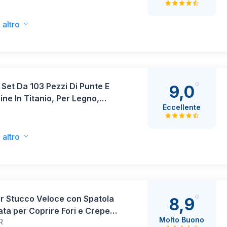
ra,Levigatura,Lucidatura,Inci
Mini Trapano con velocità
 altro
bile e ricarica USB-C,Ideale
ccoli DIY.
Set Da 103 Pezzi Di Punte E
9,0
Line In Titanio, Per Legno,
Eccellente
 E Metallo, Nero, ‎45.01 x 40.01
9 cm, 1.57 Kg
 altro
r Stucco Veloce con Spatola
8,9
ata per Coprire Fori e Crepe
Molto Buono
R
ro, Pronto all'Uso, Bianco, 70