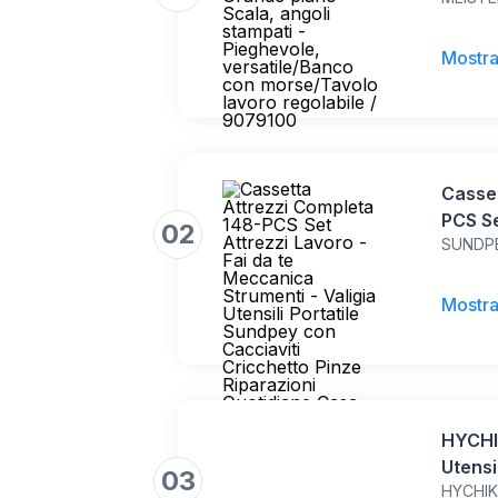
Scala,
versa
lavoro
Mostra
Casset
PCS Se
02
SUNDP
Meccan
Utensi
Caccia
Mostra
Ripara
HYCHI
Utensi
03
77 Ac