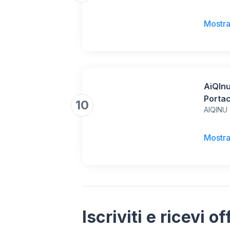
effici
Pop-up
Mostra
magnet
AiQInu
Portac
10
AIQINU
Portac
Portac
Chiavi
Mostra
Argen
Iscriviti e ricevi o