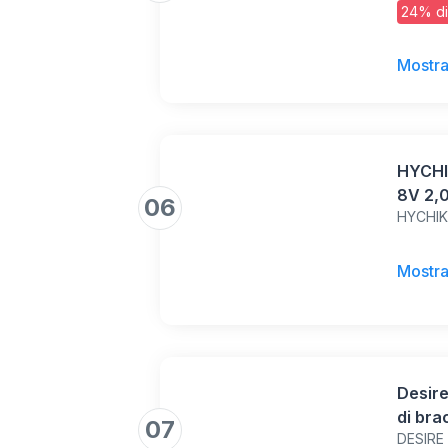
24% di
ml, 55
Mostra
HYCHIK
8V 2,0
06
veloci
access
per le
Mostra
foratu
Desire
di bra
07
DESIRE
bracci