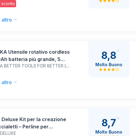
 sconto
2152
 altro
A Utensile rotativo cordless
8,8
Ah batteria più grande, 5
Molto Buono
HYCHIKA BETTER TOOLS FOR BETTER LIFE
tà max 30000 RPM, kit 145
ori affilacatene e luce LED,
vigatura, lucidatura, taglio,
 altro
ra, incisione fai-da-te
 Deluxe Kit per la creazione
8,7
ccialetti – Perline per
Molto Buono
 DELUXE
aletti, collane di amicizia con