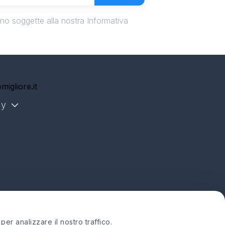
ono soggette alla nostra Informativa
migliore.it
ly
er analizzare il nostro traffico.