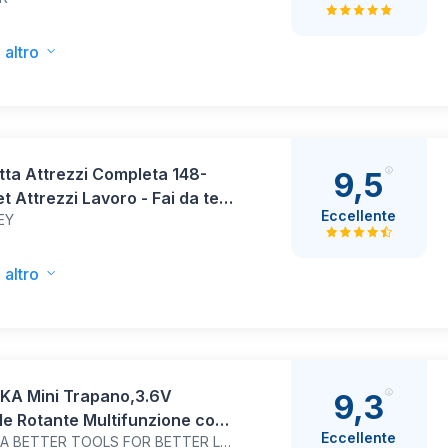
 angoli stampati - Pieghevole,
tile/Banco con morse/Tavolo
 regolabile / 9079100
 altro
ta Attrezzi Completa 148-
9,5
t Attrezzi Lavoro - Fai da te
Eccellente
EY
ica Strumenti - Valigia
li Portatile Sundpey con
viti Cricchetto Pinze
 altro
zioni Quotidiane Casa Ufficio
KA Mini Trapano,3.6V
9,3
le Rotante Multifunzione con
Eccellente
HYCHIKA BETTER TOOLS FOR BETTER LIFE
cessori per