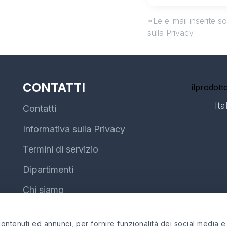
*Le e-mail inserite s
sulla Privacy
CONTATTI
ilprodotto
Ita
Contatti
Informativa sulla Privacy
Termini di servizio
Dipartimenti
Chi siamo
ntenuti ed annunci, per fornire funzionalità dei social media e p