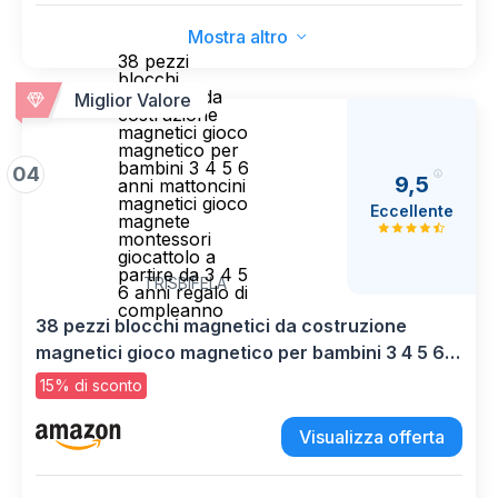
Mostra altro
38 pezzi
blocchi
magnetici da
Miglior Valore
costruzione
magnetici gioco
magnetico per
bambini 3 4 5 6
04
9,5
anni mattoncini
magnetici gioco
Eccellente
magnete
montessori
giocattolo a
partire da 3 4 5
TRISBIFELA
6 anni regalo di
compleanno
38 pezzi blocchi magnetici da costruzione
magnetici gioco magnetico per bambini 3 4 5 6
anni mattoncini magnetici gioco magnete
15% di sconto
montessori giocattolo a partire da 3 4 5 6 anni
regalo di compleanno
Visualizza offerta