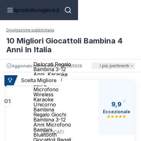
ilprodottomigliore.it
Divulgazione pubblicitaria
10 Migliori Giocattoli Bambina 4
Anni In Italia
Dislocati Regalo
I più pertinenti
Aggiornato l'ultima volta - 07/08/2026
Bambina 3-12
Anni, Karaoke
per Bambini
Scelta Migliore
con 2
Microfono
Wireless
Karaoke
01
9,9
Unicorno
Bambina
Eccezionale
Regalo Giochi
Bambina 3-12
Anni Microfono
Bambini
DISLOCATI
Bluetooth
Giocattoli Regali