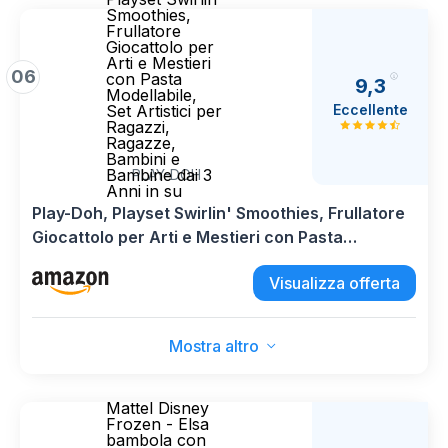
Smoothies,
Frullatore
Giocattolo per
Arti e Mestieri
06
con Pasta
9,3
Modellabile,
Eccellente
Set Artistici per
Ragazzi,
Ragazze,
Bambini e
Bambine dai 3
PLAY-DOH
Anni in su
Play-Doh, Playset Swirlin' Smoothies, Frullatore
Giocattolo per Arti e Mestieri con Pasta
Modellabile, Set Artistici per Ragazzi, Ragazze,
Visualizza offerta
Bambini e Bambine dai 3 Anni in su
Mostra altro
Mattel Disney
Frozen - Elsa
bambola con