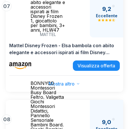
abito elegante e
07
accessori
9,2
ispirati ai film
Eccellente
Disney Frozen
1, giocattolo
per bambini, 3+
anni, HLW47
MATTEL
Mattel Disney Frozen - Elsa bambola con abito
elegante e accessori ispirati ai film Disney
Frozen 1, giocattolo per bambini, 3+ anni, HLW47
Visualizza offerta
BONNYCO
Mostra altro
Montessori
Busy Board
Feltro. Valigetta
Giochi
Montessori
Didattici,
Pannello
08
Sensoriale
9,0
Bambini Board.
Eccellente