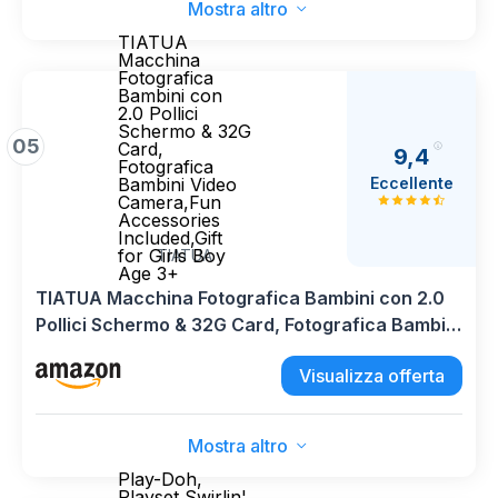
Mostra altro
TIATUA
Macchina
Fotografica
Bambini con
2.0 Pollici
Schermo & 32G
05
Card,
9,4
Fotografica
Eccellente
Bambini Video
Camera,Fun
Accessories
Included,Gift
for Girls Boy
TIATUA
Age 3+
TIATUA Macchina Fotografica Bambini con 2.0
Pollici Schermo & 32G Card, Fotografica Bambini
Video Camera,Fun Accessories Included,Gift for
Visualizza offerta
Girls Boy Age 3+
Mostra altro
Play-Doh,
Playset Swirlin'