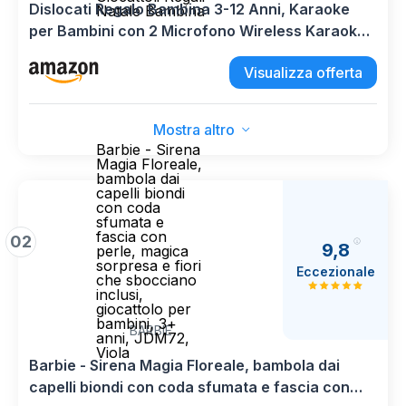
Dislocati Regalo Bambina 3-12 Anni, Karaoke
Natale Bambina
per Bambini con 2 Microfono Wireless Karaoke
Unicorno Bambina Regalo Giochi Bambina 3-12
Visualizza offerta
Anni Microfono Bambini Bluetooth Giocattoli
Regali Natale Bambina
Mostra altro
Barbie - Sirena
Magia Floreale,
bambola dai
capelli biondi
con coda
sfumata e
fascia con
02
9,8
perle, magica
sorpresa e fiori
Eccezionale
che sbocciano
inclusi,
giocattolo per
bambini, 3+
BARBIE
anni, JDM72,
Viola
Barbie - Sirena Magia Floreale, bambola dai
capelli biondi con coda sfumata e fascia con