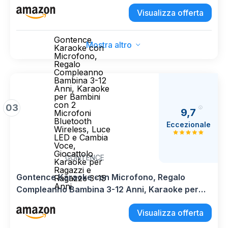
perle, magica sorpresa e fiori che sbocciano
Visualizza offerta
inclusi, giocattolo per bambini, 3+ anni, JDM72,
Viola
Gontence
Mostra altro
Karaoke con
Microfono,
Regalo
Compleanno
Bambina 3-12
Anni, Karaoke
per Bambini
con 2
03
9,7
Microfoni
Bluetooth
Eccezionale
Wireless, Luce
LED e Cambia
Voce,
Giocattolo
GONTENCE
Karaoke per
Ragazzi e
Gontence Karaoke con Microfono, Regalo
Ragazze 3-15
Anni
Compleanno Bambina 3-12 Anni, Karaoke per
Bambini con 2 Microfoni Bluetooth Wireless,
Visualizza offerta
Luce LED e Cambia Voce, Giocattolo Karaoke
per Ragazzi e Ragazze 3-15 Anni