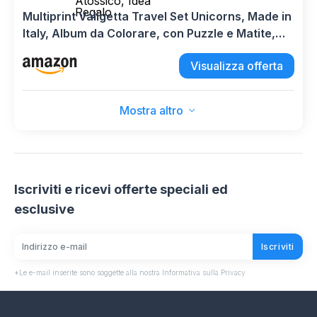
Atossico, Idea
Regalo
Multiprint Valigetta Travel Set Unicorns, Made in
Italy, Album da Colorare, con Puzzle e Matite,
Set Timbrini Bimbi, in Legno e Gomma Naturale,
Visualizza offerta
Inchiostro Lavabile Atossico, Idea Regalo
Mostra altro
Iscriviti e ricevi offerte speciali ed
esclusive
Iscriviti
*Le e-mail inserite sono soggette alla nostra Informativa sulla Privacy