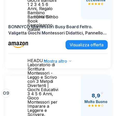
Giochi Bambini
1 2 3 4 5 6
Anni, Regalo
Bambino
Bambina Bimbo
BONNYCO
Book
Compleanno
BONNYCO Montessori Busy Board Feltro.
Natale
Valigetta Giochi Montessori Didattici, Pannello
Sensoriale Bambini Board. Giochi Bambini 1 2 3 4
Visualizza offerta
5 6 Anni, Regalo Bambino Bambina Bimbo Book
Compleanno Natale
HEADU -
Mostra altro
Laboratorio di
Scrittura
Montessori -
Leggo e Scrivo
con 3 Metodi
Divertenti |
Giochi Educativi
09
3 4 5 6 Anni,
8,9
Gioco
Molto Buono
Montessori per
Imparare a
Leggere e
Scrivere,