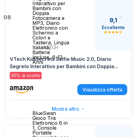
Interattivo per
Bambini con
Doppia
08
Fotocamera e
9,1
MP3, Diario
Eccellente
Elettronico con
Schermo a
Colori e
Tastiera, Lingua
Italiana,
VTECH
Batterie
Incluse, 6-12
VTech KidiSecrets Selfie Music 2.0, Diario
Anni
Segreto Interattivo per Bambini con Doppia
Fotocamera e MP3, Diario Elettronico con
30% di sconto
Schermo a Colori e Tastiera, Lingua Italiana,
Batterie Incluse, 6-12 Anni
Visualizza offerta
Mostra altro
BlueSwan
Gioco Tris
Elettronico 6 in
1, Console
Portatile