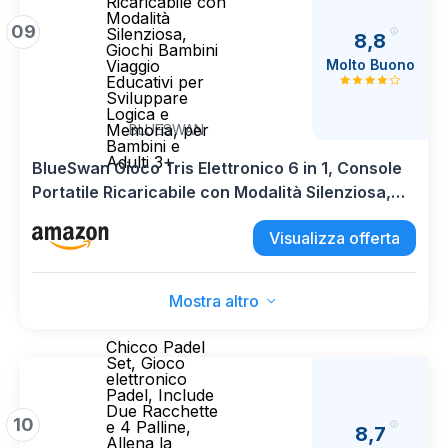
Ricaricabile con
Modalità
09
Silenziosa,
8,8
Giochi Bambini
Molto Buono
Viaggio
Educativi per
Sviluppare
Logica e
Memoria, per
BLUESWAN
Bambini e
Adulti 3+
BlueSwan Gioco Tris Elettronico 6 in 1, Console
Portatile Ricaricabile con Modalità Silenziosa,
Giochi Bambini Viaggio Educativi per Sviluppare
Visualizza offerta
Logica e Memoria, per Bambini e Adulti 3+
Mostra altro
Chicco Padel
Set, Gioco
elettronico
Padel, Include
Due Racchette
10
e 4 Palline,
8,7
Allena la