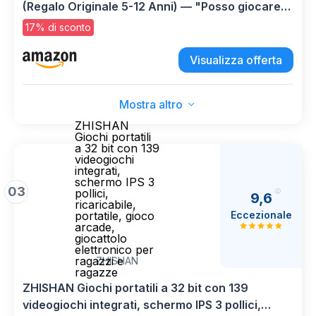
(Regalo Originale 5-12 Anni) — "Posso giocare
ancora?": imparano Inglese, Spagnolo, Cinese e
17% di sconto
altri Realtà Virtuale [Occhiali 3D Giocattolo
Educativo]
Visualizza offerta
Mostra altro
ZHISHAN
Giochi portatili
a 32 bit con 139
videogiochi
integrati,
schermo IPS 3
03
pollici,
9,6
ricaricabile,
Eccezionale
portatile, gioco
arcade,
giocattolo
elettronico per
ragazzi e
ZHISHAN
ragazze
ZHISHAN Giochi portatili a 32 bit con 139
videogiochi integrati, schermo IPS 3 pollici,