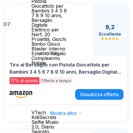
Pistola
Giocattolo per
Bambini 3 4 5 6
7 8 9 10 anni,
Bersaglio
07
Digitale
9,2
Elettrico per
Eccellente
Nerf, 20
Proiettili, Giochi
Bimbo Gioco
Blaster Interno
Esterno Regalo
BUOEUIK
Compleanno
Natale
Tiro al Bersaglio con Pistola Giocattolo per
Bambini 3 4 5 6 7 8 9 10 anni, Bersaglio Digitale
Elettrico per Nerf, 20 Proiettili, Giochi Bimbo
17% di sconto
Offerta a tempo
Gioco Blaster Interno Esterno Regalo
Compleanno Natale
Visualizza offerta
VTech
Mostra altro
KidiSecrets
Selfie Music
2.0, Diario
Segreto