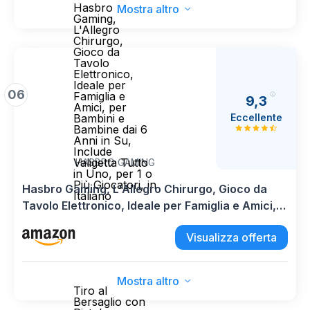
Hasbro
Mostra altro
Gaming,
L'Allegro
Chirurgo,
Gioco da
Tavolo
Elettronico,
Ideale per
06
Famiglia e
9,3
Amici, per
Eccellente
Bambini e
Bambine dai 6
Anni in Su,
Include
Valigetta Tutto
HASBRO GAMING
in Uno, per 1 o
Più Giocatori, in
Hasbro Gaming, L'Allegro Chirurgo, Gioco da
Italiano
Tavolo Elettronico, Ideale per Famiglia e Amici,
per Bambini e Bambine dai 6 Anni in Su, Include
Visualizza offerta
Valigetta Tutto in Uno, per 1 o Più Giocatori, in
Italiano
Mostra altro
Tiro al
Bersaglio con