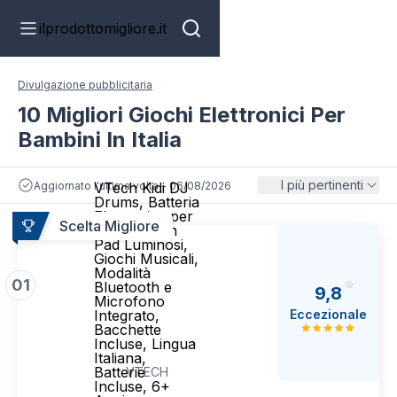
ilprodottomigliore.it
Divulgazione pubblicitaria
10 Migliori Giochi Elettronici Per
Bambini In Italia
I più pertinenti
Aggiornato l'ultima volta - 06/08/2026
VTech Kidi DJ
Drums, Batteria
Elettronica per
Scelta Migliore
Bambini con
Pad Luminosi,
Giochi Musicali,
Modalità
01
Bluetooth e
9,8
Microfono
Eccezionale
Integrato,
Bacchette
Incluse, Lingua
Italiana,
Batterie
VTECH
Incluse, 6+