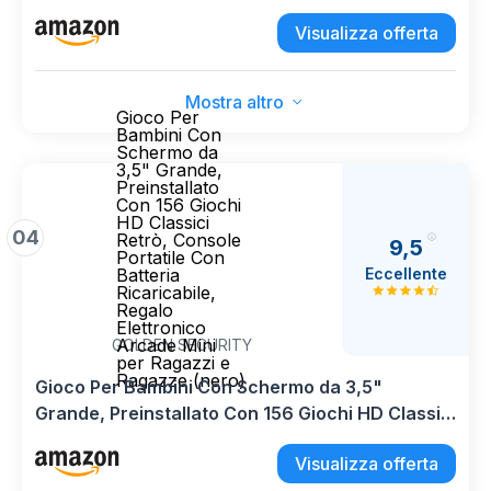
ricaricabile, portatile, gioco arcade, giocattolo
Visualizza offerta
elettronico per ragazzi e ragazze
Mostra altro
Gioco Per
Bambini Con
Schermo da
3,5" Grande,
Preinstallato
Con 156 Giochi
HD Classici
04
Retrò, Console
9,5
Portatile Con
Eccellente
Batteria
Ricaricabile,
Regalo
Elettronico
Arcade Mini
GOLDEN SECURITY
per Ragazzi e
Ragazze (nero)
Gioco Per Bambini Con Schermo da 3,5"
Grande, Preinstallato Con 156 Giochi HD Classici
Retrò, Console Portatile Con Batteria
Visualizza offerta
Ricaricabile, Regalo Elettronico Arcade Mini per