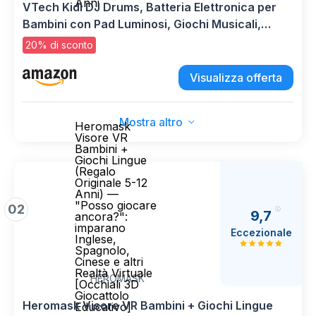
Anni
VTech Kidi DJ Drums, Batteria Elettronica per
Bambini con Pad Luminosi, Giochi Musicali,
Modalità Bluetooth e Microfono Integrato,
20% di sconto
Bacchette Incluse, Lingua Italiana, Batterie
Incluse, 6+ Anni
Visualizza offerta
Mostra altro
Heromask
Visore VR
Bambini +
Giochi Lingue
(Regalo
Originale 5-12
Anni) —
"Posso giocare
02
9,7
ancora?":
imparano
Eccezionale
Inglese,
Spagnolo,
Cinese e altri
Realtà Virtuale
HEROMASK
[Occhiali 3D
Giocattolo
Heromask Visore VR Bambini + Giochi Lingue
Educativo]