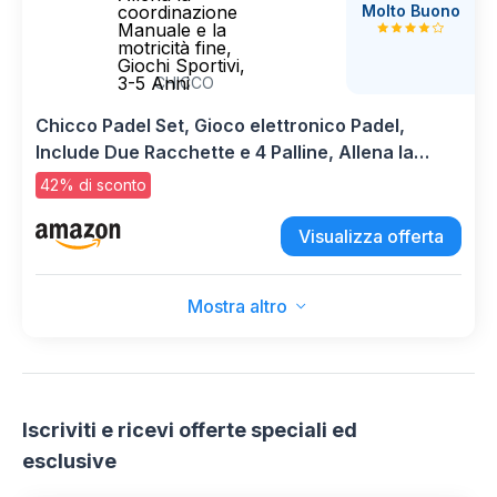
Molto Buono
coordinazione
Manuale e la
motricità fine,
Giochi Sportivi,
3-5 Anni
CHICCO
Chicco Padel Set, Gioco elettronico Padel,
Include Due Racchette e 4 Palline, Allena la
coordinazione Manuale e la motricità fine,
42% di sconto
Giochi Sportivi, 3-5 Anni
Visualizza offerta
Mostra altro
Iscriviti e ricevi offerte speciali ed
esclusive