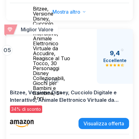
Ragazzi e Ragazze (nero)
Bitzee,
Mostra altro
Versione
Disney,
Cucciolo
Digitale e
Miglior Valore
Interattivo,
Animale
Elettronico
Virtuale da
05
9,4
Accudire,
Reagisce al Tuo
Eccellente
Tocco, 30
Personaggi
Disney
Collezionabili,
BITZEE
Giochi per
Bambini e
Bitzee, Versione Disney, Cucciolo Digitale e
Bambine, 5+
Anni
Interattivo, Animale Elettronico Virtuale da
Accudire, Reagisce al Tuo Tocco, 30
34% di sconto
Personaggi Disney Collezionabili, Giochi per
Bambini e Bambine, 5+ Anni
Visualizza offerta