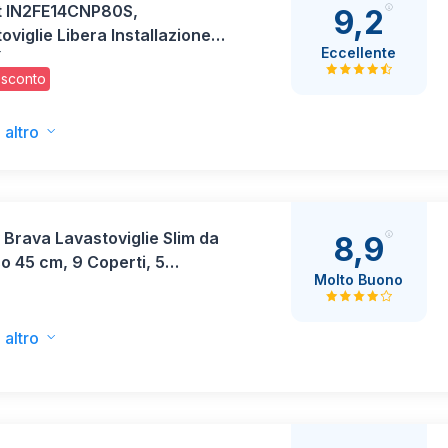
it IN2FE14CNP80S,
9,2
oviglie Libera Installazione
Eccellente
T
ezza 60 cm, Profondità 59
 sconto
tezza 85cm, Lavastoviglie
a Con Capacità 14 coperti,
 Energetica E
 altro
Brava Lavastoviglie Slim da
8,9
o 45 cm, 9 Coperti, 5
Molto Buono
mmi, Ciclo Rapido 30 Min,
za Ritardata 3-6-9h,
iosa, Classe F, 44,8 x 55,9 x
 altro
m, Bianca - CDIH 1L949