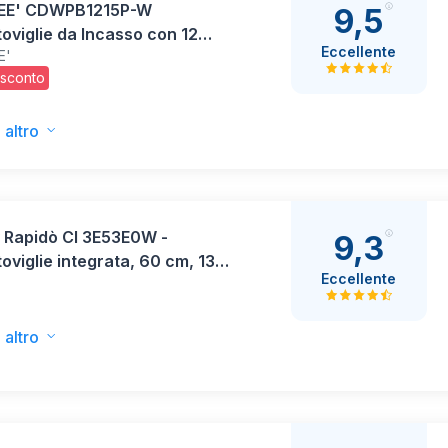
EE' CDWPB1215P-W
9,5
oviglie da Incasso con 12
Eccellente
E'
i, 8 Programmi, di
 sconto
ento ritardato, Funzione di
 Carico, Home Connect,
wash, Asciugatura Extra -
 altro
 Rapidò CI 3E53E0W -
9,3
oviglie integrata, 60 cm, 13
Eccellente
, digitale, 53 dB, 5
mmi, motore inverter,
tore fine ciclo, avvio
 altro
enziato 3-6-9 ore