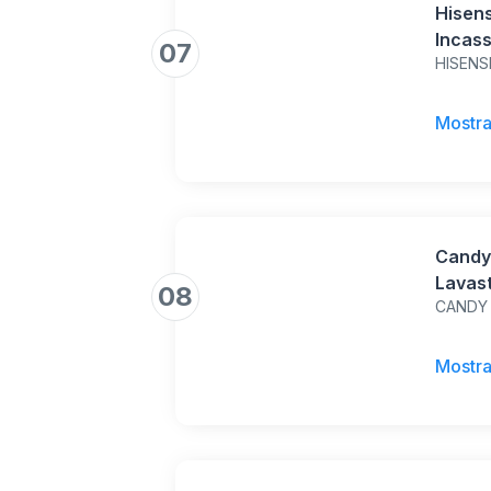
Hisen
Incass
07
HISENS
Progra
Parte
Rapido
Mostra
Contro
Candy
Lavast
08
CANDY
Servizi
Progra
Indica
Mostra
Indica
ritard