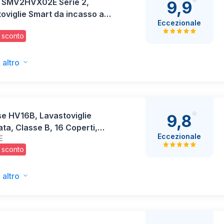
 SMV2HVX02E Serie 2,
9,9
oviglie Smart da incasso a
Eccezionale
rsa totale, Cestelli
 sconto
alizzabili, Terzo cestello
, Indicatore di
onamento a pavimento,
 altro
 EcoSilence Drive, 60 cm.
e HV16B, Lavastoviglie
9,8
ata, Classe B, 16 Coperti,
Eccezionale
E
8 programmi, controllo
 sconto
 fast cleaning, Apertura
tica della porta, Indicatore
mpo rimanente, 9,5L
 altro