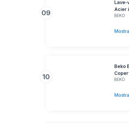
Lave-
Acier 
09
BEKO
Mostra
Beko B
Copert
10
BEKO
Classe
Mostra