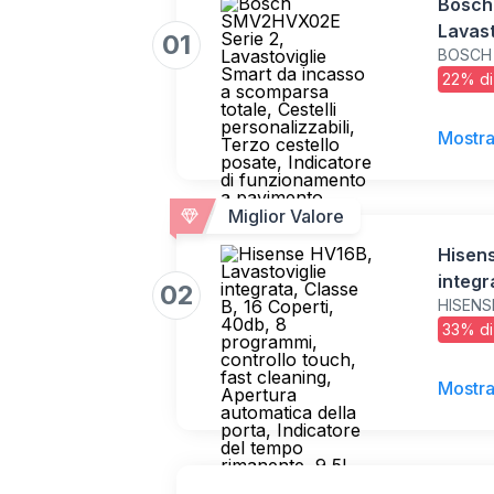
Bosch
Lavast
01
BOSCH
scompa
22% di
person
posate
funzi
Mostra
Motore
Miglior Valore
Hisens
integr
02
HISENS
40db, 
33% di
touch,
automa
del te
Mostra