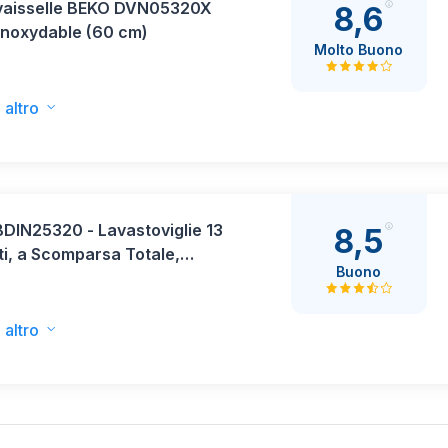
vaisselle BEKO DVN05320X
8,6
inoxydable (60 cm)
Molto Buono
 altro
DIN25320 - Lavastoviglie 13
8,5
i, a Scomparsa Totale,
Buono
 energetica E
 altro