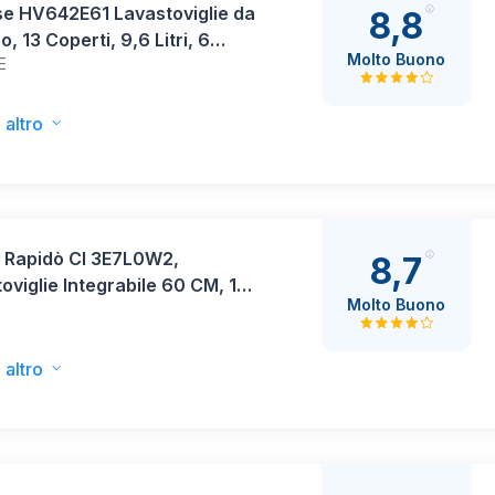
se HV642E61 Lavastoviglie da
8,8
o, 13 Coperti, 9,6 Litri, 6
Molto Buono
E
mmi, Cesto Regolabile,
nza Ritardata, Programma
 1 Ora, Total AquaStop,
 altro
llo Touch, 47 dB, Classe E
 Rapidò CI 3E7L0W2,
8,7
oviglie Integrabile 60 CM, 13
Molto Buono
, Digitale, Wi-Fi, 5
mmi, Motore Inverter,
tore Mancanza di Sale,
 altro
tore Fine Ciclo, Inizio
ato 3-6-9H, 47DB