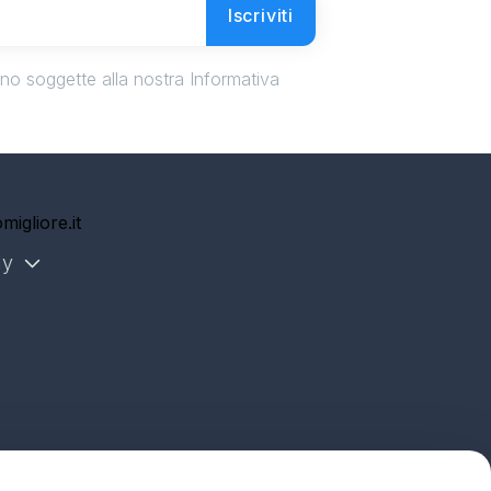
Iscriviti
ono soggette alla nostra Informativa
migliore.it
ly