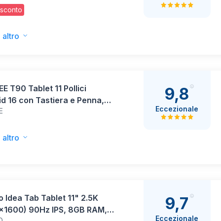
ER 4.0 da 11,5" 2.2K, AI
 sconto
rata, ROM da 256GB,
sione RAM 8GB + 8GB,
ria da 8000mAh, Android 15
 altro
 T90 Tablet 11 Pollici
9,8
d 16 con Tastiera e Penna,
Eccezionale
E
i AI, 24GB RAM + 128GB ROM
B), Display FHD, Batteria
Ah, Widevine L1, Dual WiFi
 altro
S, Face ID - Grigio
 Idea Tab Tablet 11" 2.5K
9,7
x1600) 90Hz IPS, 8GB RAM,
Eccezionale
O