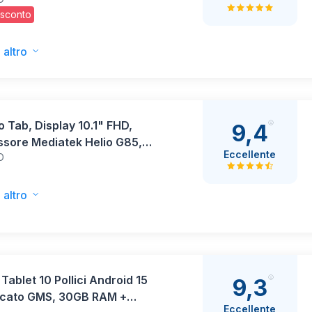
 WiFi, Lenovo Tab Pen
 sconto
a, MediaTek Dimensity 6300,
d 15, Ideale per Studio,
i e Intrattenimento
 altro
 Tab, Display 10.1" FHD,
9,4
ssore Mediatek Helio G85,
Eccellente
O
GB, Memoria 128GB, WiFi 6,
 Android 14, Clear Case
o - Polar Blue
 altro
Tablet 10 Pollici Android 15
9,3
ficato GMS, 30GB RAM +
Eccellente