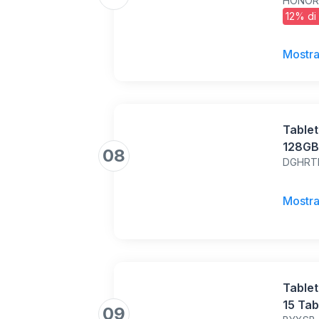
HONO
11 Pol
12% di
680, 
Batter
14, Go
Mostra
Table
128GB
08
DGHRT
Pollic
BT5.0/
Tablet
Mostra
Tastie
Protet
Tablet
15 Tab
09