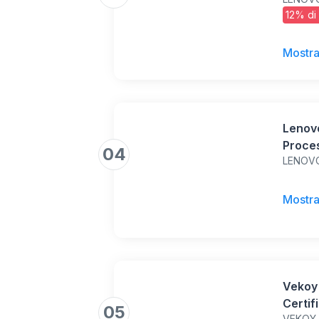
128GB,
12% di
Inclus
Androi
Appunt
Mostra
Lenovo
Proce
04
LENOV
RAM 4
Tablet
inclus
Mostra
Vekoy 
Certi
05
VEKOY