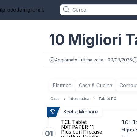
ilprodottomigliore.it
Categorie
10 Migliori T
Aggiornato l'ultima volta - 09/08/2026
Elettrico
Casa & Cucina
Compute
Casa
Informatica
Tablet PC
Scelta Migliore
TCL Tablet
TCL T
NXTPAPER 11
Flipca
Plus con Flipcase
01
e T-Pen, Display
TCL