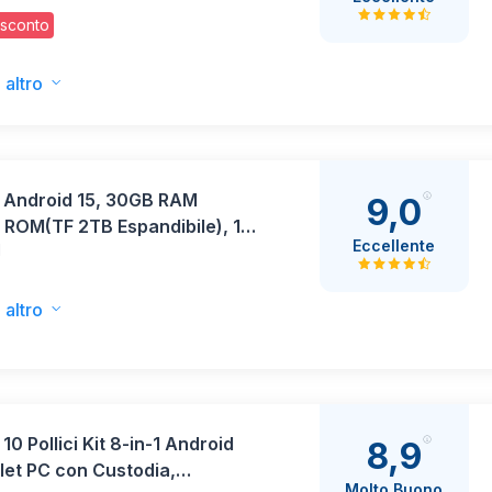
R
lici 90Hz Display, Snapdragon
 sconto
4 Altoparlanti, 8300mAh
ia, Corpo in Metallo, Android
ogle Service, Grigio
 altro
t Android 15, 30GB RAM
9,0
 ROM(TF 2TB Espandibile), 10
Eccellente
I
i, 8000mAh, WIFI 5G/ GPS/
 OTG, Face ID, Widevine L1,
s Corpo in Metallo con
 altro
ra, Mouse, Custodia
tiva -Nero
 10 Pollici Kit 8-in-1 Android
8,9
let PC con Custodia,
Molto Buono