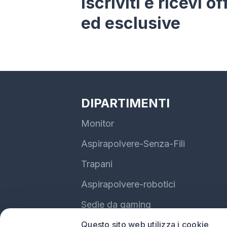
Iscriviti e ricevi o
ed esclusive
DIPARTIMENTI
Monitor
Aspirapolvere-Senza-Fili
Trapani
Aspirapolvere-robotici
Sedie da gaming
Questo sito web utilizza i cookie
Auricolari