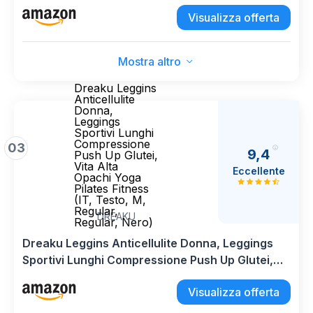
Elastici Yoga Pants Controllo Pancia per
Visualizza offerta
Palestra, Allenamento, Corsa, Pilates (Nero, M)
Mostra altro
Dreaku Leggins
Anticellulite
Donna,
Leggings
Sportivi Lunghi
Compressione
03
9,4
Push Up Glutei,
Vita Alta
Eccellente
Opachi Yoga
Pilates Fitness
(IT, Testo, M,
Regular,
DREAKU
Regular, Nero)
Dreaku Leggins Anticellulite Donna, Leggings
Sportivi Lunghi Compressione Push Up Glutei,
Vita Alta Opachi Yoga Pilates Fitness (IT, Testo,
Visualizza offerta
M, Regular, Regular, Nero)