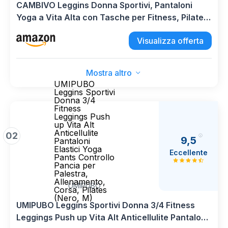
CAMBIVO Leggins Donna Sportivi, Pantaloni
Yoga a Vita Alta con Tasche per Fitness, Pilates,
Corsa, Allenamento
Visualizza offerta
Mostra altro
UMIPUBO
Leggins Sportivi
Donna 3/4
Fitness
Leggings Push
up Vita Alt
Anticellulite
02
9,5
Pantaloni
Elastici Yoga
Eccellente
Pants Controllo
Pancia per
Palestra,
Allenamento,
UMIPUBO
Corsa, Pilates
(Nero, M)
UMIPUBO Leggins Sportivi Donna 3/4 Fitness
Leggings Push up Vita Alt Anticellulite Pantaloni