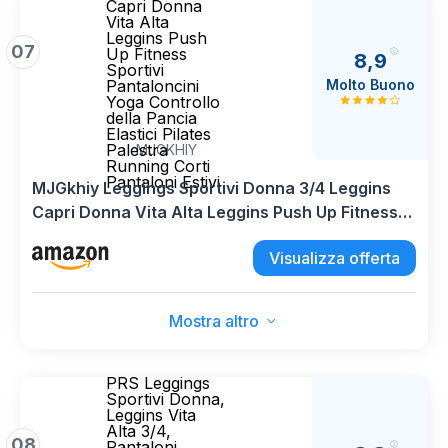
Capri Donna
Vita Alta
Leggins Push
07
Up Fitness
8,9
Sportivi
Molto Buono
Pantaloncini
Yoga Controllo
della Pancia
Elastici Pilates
Palestra
MJGKHIY
Running Corti
Pantaloni Estivi
MJGkhiy Leggings Sportivi Donna 3/4 Leggins
Capri Donna Vita Alta Leggins Push Up Fitness
Sportivi Pantaloncini Yoga Controllo della Pancia
Visualizza offerta
Elastici Pilates Palestra Running Corti Pantaloni
Estivi
Mostra altro
PRS Leggings
Sportivi Donna,
Leggins Vita
Alta 3/4,
08
Pantaloni