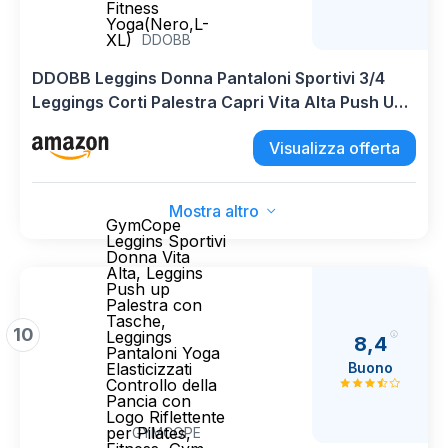
Fitness
Yoga(Nero,L-
XL)
DDOBB
DDOBB Leggins Donna Pantaloni Sportivi 3/4
Leggings Corti Palestra Capri Vita Alta Push Up
Controllo della Pancia Fitness Yoga(Nero,L-XL)
Visualizza offerta
Mostra altro
GymCope
Leggins Sportivi
Donna Vita
Alta, Leggins
Push up
Palestra con
Tasche,
10
Leggings
8,4
Pantaloni Yoga
Buono
Elasticizzati
Controllo della
Pancia con
Logo Riflettente
per Pilates,
GYMCOPE