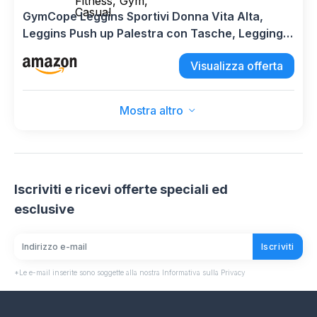
Fitness, Gym,
Casual
GymCope Leggins Sportivi Donna Vita Alta,
Leggins Push up Palestra con Tasche, Leggings
Pantaloni Yoga Elasticizzati Controllo della
Visualizza offerta
Pancia con Logo Riflettente per Pilates, Fitness,
Gym, Casual
Mostra altro
Iscriviti e ricevi offerte speciali ed
esclusive
Iscriviti
*Le e-mail inserite sono soggette alla nostra Informativa sulla Privacy