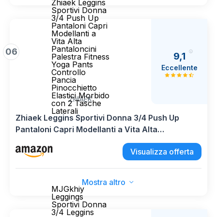
Zhiaek Leggins
Sportivi Donna
3/4 Push Up
Pantaloni Capri
Modellanti a
Vita Alta
Pantaloncini
06
9,1
Palestra Fitness
Yoga Pants
Eccellente
Controllo
Pancia
Pinocchietto
Elastici Morbido
ZHIAEK
con 2 Tasche
Laterali
Zhiaek Leggins Sportivi Donna 3/4 Push Up
Pantaloni Capri Modellanti a Vita Alta
Pantaloncini Palestra Fitness Yoga Pants
Visualizza offerta
Controllo Pancia Pinocchietto Elastici Morbido
con 2 Tasche Laterali
Mostra altro
MJGkhiy
Leggings
Sportivi Donna
3/4 Leggins