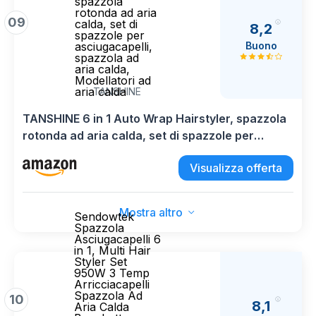
spazzola
rotonda ad aria
09
calda, set di
8,2
spazzole per
Buono
asciugacapelli,
spazzola ad
aria calda,
Modellatori ad
aria calda
TANSHINE
TANSHINE 6 in 1 Auto Wrap Hairstyler, spazzola
rotonda ad aria calda, set di spazzole per
asciugacapelli, spazzola ad aria calda,
Visualizza offerta
Modellatori ad aria calda
Mostra altro
Sendowtek
Spazzola
Asciugacapelli 6
in 1, Multi Hair
Styler Set
950W 3 Temp
Arricciacapelli
Spazzola Ad
10
8,1
Aria Calda