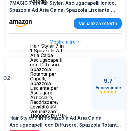
Viaggio
7MAGIC 7 in 1 Air Styler, Asciugacapelli Ionico,
Spazzola Ad Aria Calda, Spazzola Lisciante,
Arricciacapelli Automatico, Modellatori
Visualizza offerta
Multifunzione, Nessun Danno da Calore, con
Custodia da Viaggio
Mostra altro
Hair Styler 7 in
1 Spazzola Ad
Aria Calda
Asciugacapelli
con Diffusore,
Spazzola
Rotante per
02
Capelli,
9,7
Spazzola
Eccezionale
Lisciante per
Asciugare,
Arricciare,
Raddrizzare,
Levigare e
OKWRAP
Volumizzare,
110000GIRI/MIN
Hair Styler 7 in 1 Spazzola Ad Aria Calda
Asciugacapelli con Diffusore, Spazzola Rotante