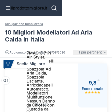
ilprodottomigliore.it
Divulgazione pubblicitaria
10 Migliori Modellatori Ad Aria
Calda In Italia
I più pertinenti
Aggiornato l'ultima volta - 08/08/2026
7MAGIC 7 in 1
Air Styler,
Asciugacapelli
Scelta Migliore
Ionico,
Spazzola Ad
Aria Calda,
Spazzola
01
Lisciante,
9,8
Arricciacapelli
Eccezionale
Automatico,
Modellatori
Multifunzione,
Nessun Danno
da Calore, con
7MAGIC
Custodia da