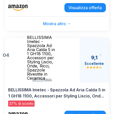
Arricciacapelli ad Aria Calda Automatico,
Spazzola per Lisciare i Capelli
Visualizza offerta
Mostra altro
BELLISSIMA
Imetec -
Spazzola Ad
Aria Calda 5 in
1 GH18 1100,
04
9,1
Accessori per
Styling Liscio,
Eccellente
Onde, Ricci,
Spazzole
Rivestite in
Ceramica
BELLISSIMA
BELLISSIMA Imetec - Spazzola Ad Aria Calda 5 in
1 GH18 1100, Accessori per Styling Liscio, Onde,
Ricci, Spazzole Rivestite in Ceramica
37% di sconto