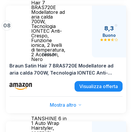
Hair 7
BRAS720E
Modellatore ad
aria calda
700W,
08
Tecnologia
8,3
IONTEC Anti-
Buono
Crespo,
Funzione
ionica, 2 livelli
di temperatura,
2 Accessori,
BRAUN
Nero
Braun Satin Hair 7 BRAS720E Modellatore ad
aria calda 700W, Tecnologia IONTEC Anti-
Crespo, Funzione ionica, 2 livelli di temperatura,
Visualizza offerta
2 Accessori, Nero
Mostra altro
TANSHINE 6 in
1 Auto Wrap
Hairstyler,