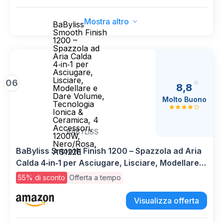
Mostra altro
BaByliss
Smooth Finish
1200 –
Spazzola ad
Aria Calda
4‑in‑1 per
Asciugare,
Lisciare,
06
8,8
Modellare e
Dare Volume,
Molto Buono
Tecnologia
Ionica &
Ceramica, 4
Accessori,
BABYLISS
1200W,
Nero/Rosa,
BaByliss Smooth Finish 1200 – Spazzola ad Aria
AS122E
Calda 4‑in‑1 per Asciugare, Lisciare, Modellare e
Dare Volume, Tecnologia Ionica & Ceramica, 4
55% di sconto
Offerta a tempo
Accessori, 1200W, Nero/Rosa, AS122E
Visualizza offerta