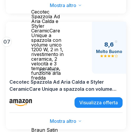
Mostra altro
Cecotec
Spazzola Ad
Aria Calda e
Styler
CeramicCare
Unique a
spazzola con
07
8,6
volume unico
1200 W, 2 in 1,
Molto Buono
rivestimento in
ceramica, 2
velocità e 3
temperature,
CECOTEC
funzione aria
fredda
Cecotec Spazzola Ad Aria Calda e Styler
CeramicCare Unique a spazzola con volume
unico 1200 W, 2 in 1, rivestimento in ceramica, 2
Visualizza offerta
velocità e 3 temperature, funzione aria fredda
Mostra altro
Braun Satin