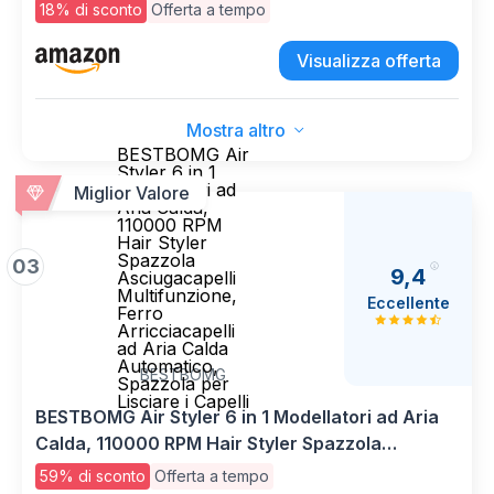
per Capelli, Spazzola Lisciante per Asciugare,
18% di sconto
Offerta a tempo
Arricciare, Raddrizzare, Levigare e
Volumizzare, 110000GIRI/MIN
Visualizza offerta
Mostra altro
BESTBOMG Air
Styler 6 in 1
Modellatori ad
Miglior Valore
Aria Calda,
110000 RPM
Hair Styler
Spazzola
03
9,4
Asciugacapelli
Multifunzione,
Eccellente
Ferro
Arricciacapelli
ad Aria Calda
Automatico,
BESTBOMG
Spazzola per
Lisciare i Capelli
BESTBOMG Air Styler 6 in 1 Modellatori ad Aria
Calda, 110000 RPM Hair Styler Spazzola
Asciugacapelli Multifunzione, Ferro
59% di sconto
Offerta a tempo