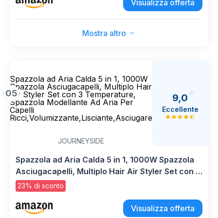
Visualizza offerta
Mostra altro
Spazzola ad Aria Calda 5 in 1, 1000W
Spazzola Asciugacapelli, Multiplo Hair
05
Air Styler Set con 3 Temperature,
9,0
Spazzola Modellante Ad Aria Per
Eccellente
Capelli
Ricci,Volumizzante,Lisciante,Asciugare
JOURNEYSIDE
Spazzola ad Aria Calda 5 in 1, 1000W Spazzola
Asciugacapelli, Multiplo Hair Air Styler Set con 3
Temperature, Spazzola Modellante Ad Aria Per
23% di sconto
Capelli Ricci,Volumizzante,Lisciante,Asciugare
Visualizza offerta