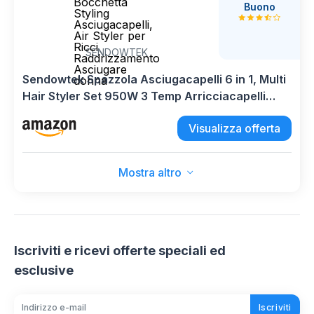
Bocchetta
Buono
Styling
Asciugacapelli,
Air Styler per
Ricci
SENDOWTEK
Raddrizzamento
Asciugare
Sendowtek Spazzola Asciugacapelli 6 in 1, Multi
donna
Hair Styler Set 950W 3 Temp Arricciacapelli
Spazzola Ad Aria Calda Bocchetta Styling
Visualizza offerta
Asciugacapelli, Air Styler per Ricci
Raddrizzamento Asciugare donna
Mostra altro
Iscriviti e ricevi offerte speciali ed
esclusive
Iscriviti