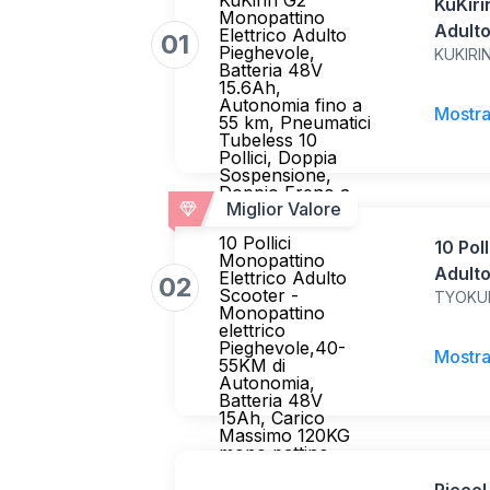
KuKirin G2
KuKiri
Monopattino
Adulto
Elettrico Adulto
01
Pieghevole,
KUKIRI
15.6Ah
Batteria 48V
Pneuma
15.6Ah,
Autonomia fino a
Doppi
Mostra
55 km, Pneumatici
a Disc
Tubeless 10
Pollici, Doppia
Sospensione,
Doppio Freno a
Miglior Valore
Disco
10 Pollici
10 Pol
Monopattino
Adulto
Elettrico Adulto
02
Scooter -
TYOK
elettr
Monopattino
Autono
elettrico
Pieghevole,40-
Caric
Mostra
55KM di
pattin
Autonomia,
Batteria 48V
15Ah, Carico
Massimo 120KG
mono pattino
elettrico adulti