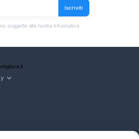
Iscriviti
ono soggette alla nostra Informativa
migliore.it
ly