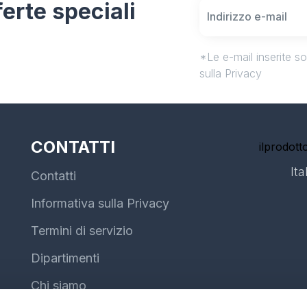
fferte speciali
*Le e-mail inserite s
sulla Privacy
CONTATTI
ilprodotto
Ita
Contatti
Informativa sulla Privacy
Termini di servizio
Dipartimenti
Chi siamo