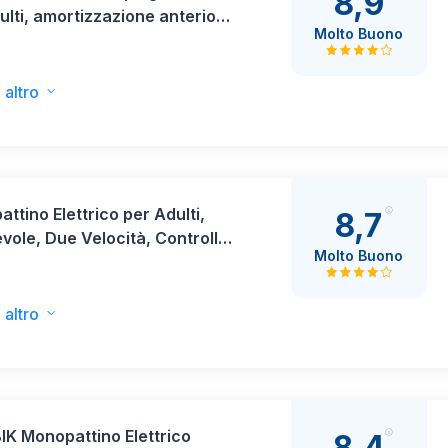
8,9
ulti, amortizzazione anteriore
Molto Buono
eriore, autonomia 25-35
etri, connessione App
 altro
ttino Elettrico per Adulti,
8,7
vole, Due Velocità, Controllo
Molto Buono
e App, Display a LED, Batteria
 10.4ah, Pneumatici Da 10
i, Ricarica Rapida, Portata
 altro
ma 100 Kg
K Monopattino Elettrico
8,4