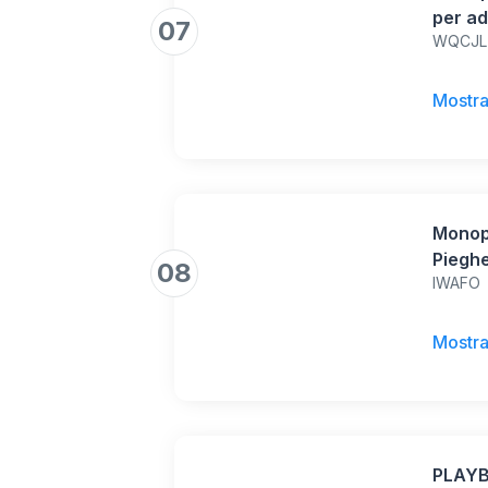
per ad
07
WQCJL
e post
chilom
Mostra
Monopa
Pieghe
08
IWAFO
Tramit
Da 36v
Pollic
Mostra
Massi
PLAYBI