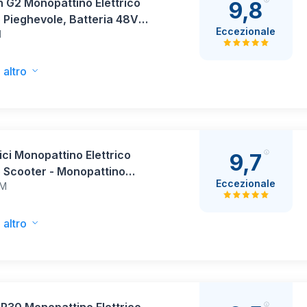
n G2 Monopattino Elettrico
9,8
 Pieghevole, Batteria 48V
Eccezionale
N
, Autonomia fino a 55 km,
tici Tubeless 10 Pollici,
a Sospensione, Doppio Freno
 altro
o
lici Monopattino Elettrico
9,7
 Scooter - Monopattino
Eccezionale
UM
ico Pieghevole,40-55KM di
mia, Batteria 48V 15Ah,
o Massimo 120KG mono
 altro
o elettrico adulti