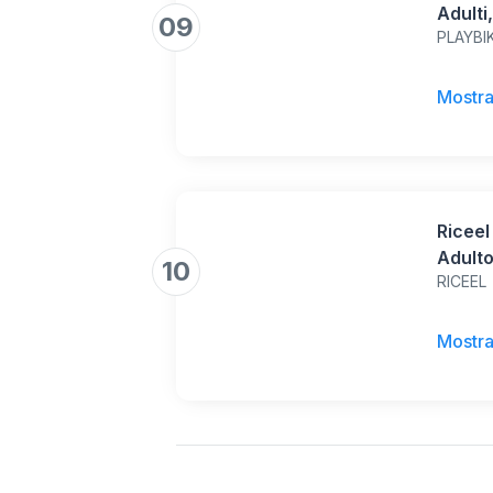
Adulti
09
PLAYBI
Pneuma
10", D
Freni 
Mostra
Carico
per Ci
Riceel
Adulto
10
RICEEL
Veloci
Auton
Pneuma
Mostra
120 kg