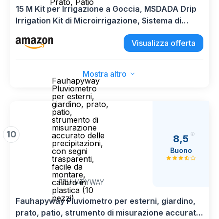
Prato, Patio
15 M Kit per Irrigazione a Goccia, MSDADA Drip
Irrigation Kit di Microirrigazione, Sistema di
Irrigazione Giardino con Ugello Spruzzatore
Visualizza offerta
Regolabile, Automatico per Serra, Giardino,
Prato, Patio
Mostra altro
Fauhapyway
Pluviometro
per esterni,
giardino, prato,
patio,
strumento di
misurazione
10
accurato delle
8,5
precipitazioni,
Buono
con segni
trasparenti,
facile da
montare,
calibro in
FAUHAPYWAY
plastica (10
pezzi)
Fauhapyway Pluviometro per esterni, giardino,
prato, patio, strumento di misurazione accurato