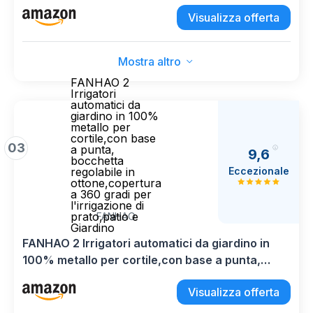
6000mAh Luci Solari con Telecomando 2500K-
Visualizza offerta
6500K Dimmerabile 3 Luminosità 3 Modalità per
Patio Prato Giardino
Mostra altro
FANHAO 2
Irrigatori
automatici da
giardino in 100%
metallo per
cortile,con base
03
a punta,
9,6
bocchetta
Eccezionale
regolabile in
ottone,copertura
a 360 gradi per
l'irrigazione di
prato,patio e
FANHAO
Giardino
FANHAO 2 Irrigatori automatici da giardino in
100% metallo per cortile,con base a punta,
bocchetta regolabile in ottone,copertura a 360
Visualizza offerta
gradi per l'irrigazione di prato,patio e Giardino