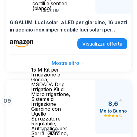
cortili e sentieri
(bianco)
GIGALUMI
GIGALUMI Luci solari a LED per giardino, 16 pezzi
in acciaio inox impermeabile luci solari per
esterni, patio, prato, giardino, cortili e sentieri
Visualizza offerta
(bianco)
Mostra altro
15 M Kit per
Irrigazione a
Goccia,
MSDADA Drip
Irrigation Kit di
Microirrigazione,
Sistema di
09
8,6
Irrigazione
Giardino con
Molto Buono
Ugello
Spruzzatore
Regolabile,
Automatico per
MSDADA
Serra, Giardino,