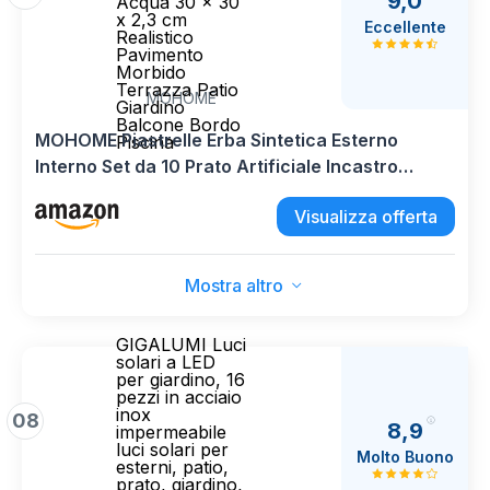
9,0
Acqua 30 x 30
x 2,3 cm
Eccellente
Realistico
Pavimento
Morbido
Terrazza Patio
MOHOME
Giardino
Balcone Bordo
MOHOME Piastrelle Erba Sintetica Esterno
Piscina
Interno Set da 10 Prato Artificiale Incastro
Drenaggio Acqua 30 x 30 x 2,3 cm Realistico
Visualizza offerta
Pavimento Morbido Terrazza Patio Giardino
Balcone Bordo Piscina
Mostra altro
GIGALUMI Luci
solari a LED
per giardino, 16
pezzi in acciaio
inox
08
8,9
impermeabile
luci solari per
Molto Buono
esterni, patio,
prato, giardino,