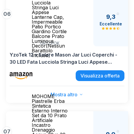
Lucciola
Stringa Luci
Appese
06
9,3
Lanterne Cap,
Impermeabile
Eccellente
Patio Portico
Giardino Cortile
Balcone Prato
Luminous
GRTLPOK
Decor(Nessun
Barattolo
YzoTek 12 x Solare Mason Jar Luci Coperchi -
Incluso)
30 LED Fata Lucciola Stringa Luci Appese
Lanterne Cap, Impermeabile Patio Portico
Visualizza offerta
Giardino Cortile Balcone Prato Luminous
Decor(Nessun Barattolo Incluso)
Mostra altro
MOHOME
Piastrelle Erba
Sintetica
Esterno Interno
Set da 10 Prato
Artificiale
Incastro
Drenaggio
07