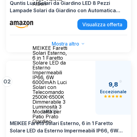
Quntis Luci Solari da Giardino LED 8 Pezzi
Alberi
Lampade Solari da Giardino con Automatica
on/off 3200K Luci da Esterno Giardino
Visualizza offerta
Decorative IP65 Impermeabile per Cortile Prato
Piscina Patio Vialetto Alberi
Mostra altro
MEIKEE Faretti
Solari Esterno,
6 in 1 Faretto
Solare LED da
Esterno
Impermeabili
IP66, 6W
02
6000mAh Luci
9,8
Solari con
Eccezionale
Telecomando
2500K-6500K
Dimmerabile 3
Luminosità 3
Modalità per
MEIKEE
Patio Prato
Giardino
MEIKEE Faretti Solari Esterno, 6 in 1 Faretto
Solare LED da Esterno Impermeabili IP66, 6W