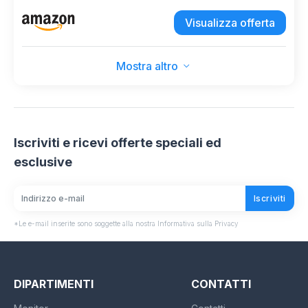
delle precipitazioni, con segni trasparenti, facile
Visualizza offerta
da montare, calibro in plastica (10 pezzi)
Mostra altro
Iscriviti e ricevi offerte speciali ed
esclusive
Iscriviti
*Le e-mail inserite sono soggette alla nostra Informativa sulla Privacy
DIPARTIMENTI
CONTATTI