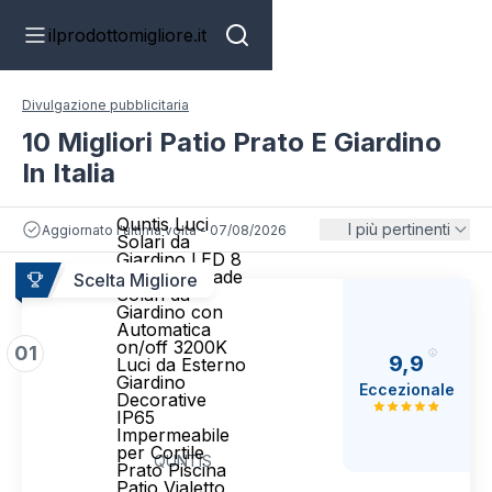
ilprodottomigliore.it
Divulgazione pubblicitaria
10 Migliori Patio Prato E Giardino
In Italia
Quntis Luci
I più pertinenti
Aggiornato l'ultima volta - 07/08/2026
Solari da
Giardino LED 8
Pezzi Lampade
Scelta Migliore
Solari da
Giardino con
Automatica
on/off 3200K
01
9,9
Luci da Esterno
Giardino
Eccezionale
Decorative
IP65
Impermeabile
per Cortile
QUNTIS
Prato Piscina
Patio Vialetto