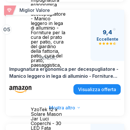
Impugnatura
ergonomica
per
Miglior Valore
decespugliatore
- Manico
leggero in lega
di alluminio -
05
9,4
Forniture per la
cura del prato
Eccellente
per patio, cura
del giardino
della fattoria,
patio, cura del
GENERIC
prato,
paesaggistica,
Impugnatura ergonomica per decespugliatore -
Manico leggero in lega di alluminio - Forniture
per la cura del prato per patio, cura del giardino
Visualizza offerta
della fattoria, patio, cura del prato,
paesaggistica,
Mostra altro
YzoTek 12 x
Solare Mason
Jar Luci
Coperchi - 30
LED Fata