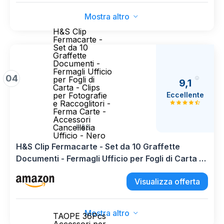
Mostra altro
H&S Clip
Fermacarte -
Set da 10
Graffette
Documenti -
Fermagli Ufficio
04
per Fogli di
9,1
Carta - Clips
Eccellente
per Fotografie
e Raccoglitori -
Ferma Carte -
Accessori
Cancelleria
H&S
Ufficio - Nero
H&S Clip Fermacarte - Set da 10 Graffette
Documenti - Fermagli Ufficio per Fogli di Carta -
Clips per Fotografie e Raccoglitori - Ferma Carte
Visualizza offerta
- Accessori Cancelleria Ufficio - Nero
Mostra altro
TAOPE 36Pcs