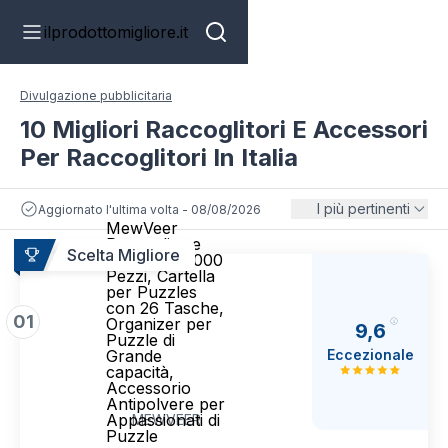
ilprodottomigliore.it
Divulgazione pubblicitaria
10 Migliori Raccoglitori E Accessori
Per Raccoglitori In Italia
I più pertinenti
Aggiornato l'ultima volta - 08/08/2026
MewVeer
Raccoglitore
Scelta Migliore
Puzzle da 1000
Pezzi, Cartella
per Puzzles
con 26 Tasche,
01
Organizer per
9,6
Puzzle di
Eccezionale
Grande
capacità,
Accessorio
Antipolvere per
Appassionati di
MEWVEER
Puzzle