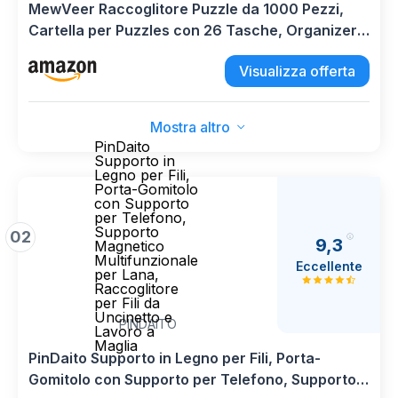
MewVeer Raccoglitore Puzzle da 1000 Pezzi,
Cartella per Puzzles con 26 Tasche, Organizer
per Puzzle di Grande capacità, Accessorio
Visualizza offerta
Antipolvere per Appassionati di Puzzle
Mostra altro
PinDaito
Supporto in
Legno per Fili,
Porta-Gomitolo
con Supporto
per Telefono,
Supporto
02
9,3
Magnetico
Multifunzionale
Eccellente
per Lana,
Raccoglitore
per Fili da
Uncinetto e
PINDAITO
Lavoro a
Maglia
PinDaito Supporto in Legno per Fili, Porta-
Gomitolo con Supporto per Telefono, Supporto