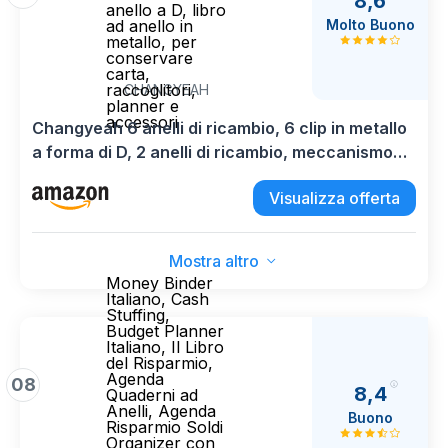
8,6
anello a D, libro
Molto Buono
ad anello in
metallo, per
conservare
carta,
raccoglitori,
CHANGYEAH
planner e
accessori
Changyeah 6 anelli di ricambio, 6 clip in metallo
a forma di D, 2 anelli di ricambio, meccanismo
ad anello a D, libro ad anello in metallo, per
Visualizza offerta
conservare carta, raccoglitori, planner e
accessori
Mostra altro
Money Binder
Italiano, Cash
Stuffing,
Budget Planner
Italiano, Il Libro
del Risparmio,
Agenda
08
8,4
Quaderni ad
Anelli, Agenda
Buono
Risparmio Soldi
Organizer con