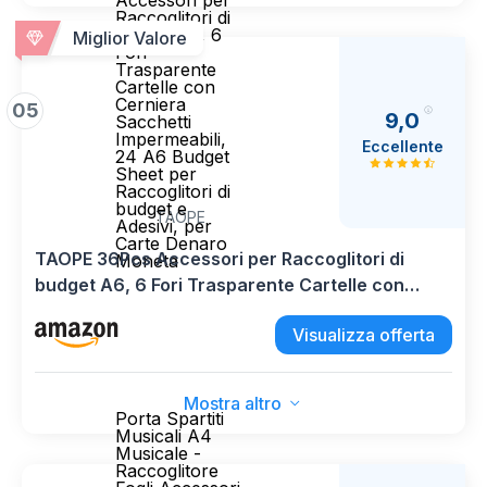
Accessori per
Raccoglitori di
budget A6, 6
Miglior Valore
Fori
Trasparente
Cartelle con
Cerniera
05
9,0
Sacchetti
Impermeabili,
Eccellente
24 A6 Budget
Sheet per
Raccoglitori di
budget e
TAOPE
Adesivi, per
Carte Denaro
TAOPE 36Pcs Accessori per Raccoglitori di
Moneta
budget A6, 6 Fori Trasparente Cartelle con
Cerniera Sacchetti Impermeabili, 24 A6 Budget
Visualizza offerta
Sheet per Raccoglitori di budget e Adesivi, per
Carte Denaro Moneta
Mostra altro
Porta Spartiti
Musicali A4
Musicale -
Raccoglitore