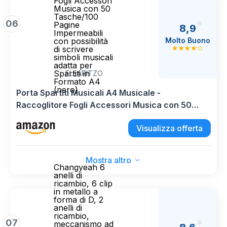
Fogli Accessori
Musica con 50
Tasche/100
06
Pagine
8,9
Impermeabili
Molto Buono
con possibilità
di scrivere
simboli musicali
adatta per
Spartiti in
FLEARITZO
Formato A4
(nero)
Porta Spartiti Musicali A4 Musicale -
Raccoglitore Fogli Accessori Musica con 50
Tasche/100 Pagine Impermeabili con possibilità
Visualizza offerta
di scrivere simboli musicali adatta per Spartiti in
Formato A4 (nero)
Mostra altro
Changyeah 6
anelli di
ricambio, 6 clip
in metallo a
forma di D, 2
anelli di
ricambio,
07
meccanismo ad