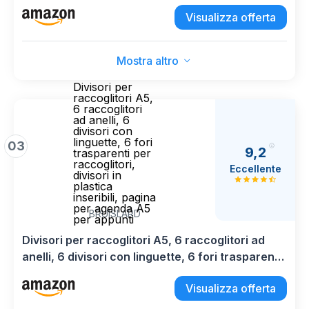
Magnetico Multifunzionale per Lana,
Visualizza offerta
Raccoglitore per Fili da Uncinetto e Lavoro a
Maglia
Mostra altro
Divisori per
raccoglitori A5,
6 raccoglitori
ad anelli, 6
divisori con
linguette, 6 fori
03
9,2
trasparenti per
raccoglitori,
Eccellente
divisori in
plastica
inseribili, pagina
per agenda A5
BRUISLARD
per appunti
Divisori per raccoglitori A5, 6 raccoglitori ad
anelli, 6 divisori con linguette, 6 fori trasparenti
per raccoglitori, divisori in plastica inseribili,
Visualizza offerta
pagina per agenda A5 per appunti