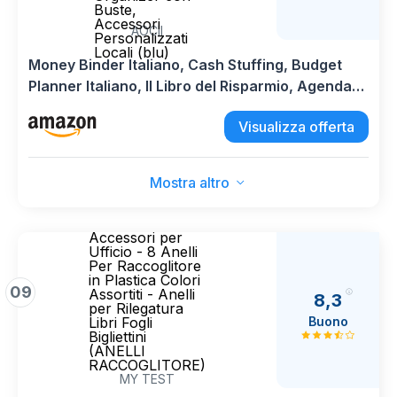
Buste,
Accessori
AOCII
Personalizzati
Locali (blu)
Money Binder Italiano, Cash Stuffing, Budget
Planner Italiano, Il Libro del Risparmio, Agenda
Quaderni ad Anelli, Agenda Risparmio Soldi
Visualizza offerta
Organizer con Buste, Accessori Personalizzati
Locali (blu)
Mostra altro
Accessori per
Ufficio - 8 Anelli
Per Raccoglitore
in Plastica Colori
09
Assortiti - Anelli
8,3
per Rilegatura
Buono
Libri Fogli
Bigliettini
(ANELLI
RACCOGLITORE)
MY TEST