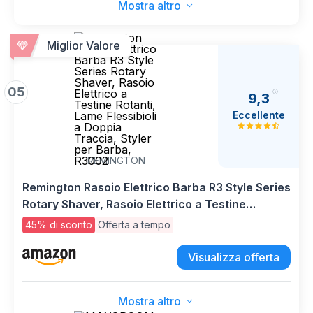
Mostra altro
Miglior Valore
05
9,3
Eccellente
REMINGTON
Remington Rasoio Elettrico Barba R3 Style Series
Rotary Shaver, Rasoio Elettrico a Testine
Rotanti, Lame Flessibioli a Doppia Traccia, Styler
45% di sconto
Offerta a tempo
per Barba, R3002
Visualizza offerta
Mostra altro