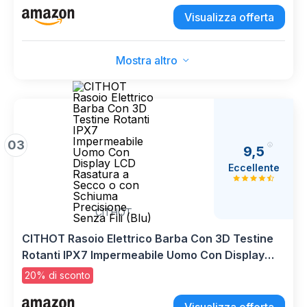
Rotanti al litio, 5 testine di rasatura, Raccolta
Visualizza offerta
peli, Rifinitore, Rasoio Elettrico RX5 XR1501
Mostra altro
03
9,5
Eccellente
CITHOT
CITHOT Rasoio Elettrico Barba Con 3D Testine
Rotanti IPX7 Impermeabile Uomo Con Display
LCD Rasatura a Secco o con Schiuma
20% di sconto
Precisione Senza Fili (Blu)