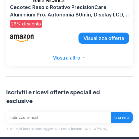
Cecotec Rasoio Rotativo PrecisionCare
Aluminium Pro. Autonomia 80min, Display LCD,
Lame Titanio, 8000rpm, Resistente all'Acqua
26% di sconto
IPX6, Tecnologia Doppia Lama, Base Ricarica
Visualizza offerta
Mostra altro
Iscriviti e ricevi offerte speciali ed
esclusive
Iscriviti
*Le e-mail inserite sono soggette alla nostra Informativa sulla Privacy