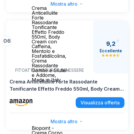
Mostra altro
Crema
Anticellulite
Forte
Rassodante
Tonificante
Effetto Freddo
550ml, Body
06
Cream con
9,2
Caffeina,
Eccellente
Mentolo e
Fosfatidilcolina,
Crema
Rassodante
Gambe e Glutei
FITOATTIVI NATURA E BENESSERE
e Addome,
Made in Italy
Crema Anticellulite Forte Rassodante
Tonificante Effetto Freddo 550ml, Body Cream
con Caffeina, Mentolo e Fosfatidilcolina, Crema
Visualizza offerta
Rassodante Gambe e Glutei e Addome, Made in
Italy
Mostra altro
Biopoint -
Crema Corpo