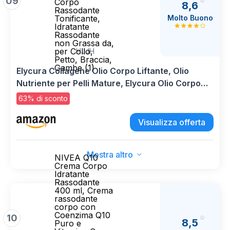
09
Corpo
8,6
Rassodante
Molto Buono
Tonificante,
Idratante
Rassodante
non Grassa da,
per Collo,
HJJH
Petto, Braccia,
Gambe (1)
Elycura Collagene Olio Corpo Liftante, Olio
Nutriente per Pelli Mature, Elycura Olio Corpo
Rassodante Tonificante, Idratante Rassodante
63% di sconto
non Grassa da, per Collo, Petto, Braccia, Gambe
(1)
Visualizza offerta
Mostra altro
NIVEA Q10
Crema Corpo
Idratante
Rassodante
400 ml, Crema
rassodante
corpo con
Coenzima Q10
10
8,5
Puro e