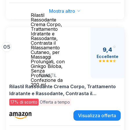
Mostra altro
Rilastil
Rassodante
Crema Corpo,
Trattamento
Idratante e
Rassodante,
Contrasta il
05
Rilassamento
9,4
Cutaneo, per
Eccellente
Massaggi
Prolungati, con
Ginkgo Biloba,
Senza
Profumo,
RILASTIL
Confezione da
200 ml
Rilastil Rassodante Crema Corpo, Trattamento
Idratante e Rassodante, Contrasta il
Rilassamento Cutaneo, per Massaggi Prolungati,
17% di sconto
Offerta a tempo
con Ginkgo Biloba, Senza Profumo, Confezione
da 200 ml
Visualizza offerta