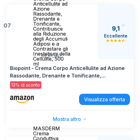
Anticellulite ad
Azione
Rassodante,
Drenante e
Tonificante,
07
9,1
Contribuisce
alla Riduzione
Eccellente
degli Accumuli
Adiposi e a
Contrastare gli
Inestetismi della
BIOPOINT
Cellulite, 500
ml
Biopoint - Crema Corpo Anticellulite ad Azione
Rassodante, Drenante e Tonificante,
Contribuisce alla Riduzione degli Accumuli
13% di sconto
Adiposi e a Contrastare gli Inestetismi della
Cellulite, 500 ml
Visualizza offerta
Mostra altro
MASDERM
Crema
Conduttiva