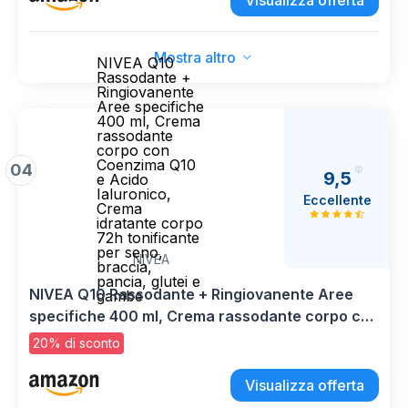
Visualizza offerta
Mostra altro
NIVEA Q10
Rassodante +
Ringiovanente
Aree specifiche
400 ml, Crema
rassodante
corpo con
Coenzima Q10
04
9,5
e Acido
Ialuronico,
Eccellente
Crema
idratante corpo
72h tonificante
per seno,
NIVEA
braccia,
pancia, glutei e
NIVEA Q10 Rassodante + Ringiovanente Aree
gambe
specifiche 400 ml, Crema rassodante corpo con
Coenzima Q10 e Acido Ialuronico, Crema
20% di sconto
idratante corpo 72h tonificante per seno,
braccia, pancia, glutei e gambe
Visualizza offerta