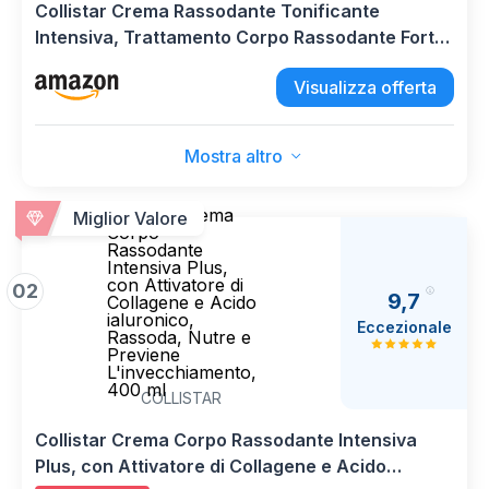
Collistar Crema Rassodante Tonificante
Intensiva, Trattamento Corpo Rassodante Forte,
Rimodellante, Migliora l’Elasticità della Pelle, 400
Visualizza offerta
ml
Mostra altro
Collistar Crema
Miglior Valore
Corpo
Rassodante
Intensiva Plus,
con Attivatore di
02
9,7
Collagene e Acido
ialuronico,
Eccezionale
Rassoda, Nutre e
Previene
L'invecchiamento,
400 ml
COLLISTAR
Collistar Crema Corpo Rassodante Intensiva
Plus, con Attivatore di Collagene e Acido