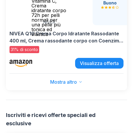
Vitamina C,
Buono
Crema
idratante corpo
72h per pelli
normali per
NIVEA
una pelle più
tonica ed
NIVEA Q10 Crema Corpo Idratante Rassodante
elastica
400 ml, Crema rassodante corpo con Coenzima
Q10 Puro e Vitamina C, Crema idratante corpo
31% di sconto
72h per pelli normali per una pelle più tonica ed
elastica
Visualizza offerta
Mostra altro
Iscriviti e ricevi offerte speciali ed
esclusive