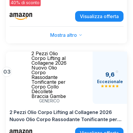
ialuronico, Rassoda, Nutre e Previene
40% di sconto
L'invecchiamento, 400 ml
Visualizza offerta
Mostra altro
2 Pezzi Olio
Corpo Lifting al
Collagene 2026
Nuovo Olio
03
Corpo
9,6
Rassodante
Eccezionale
Tonificante per
Corpo Collo
Décolleté
Braccia Gambe
GENERICO
2 Pezzi Olio Corpo Lifting al Collagene 2026
Nuovo Olio Corpo Rassodante Tonificante per
Corpo Collo Décolleté Braccia Gambe