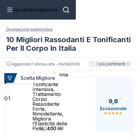
ilprodottomigliore.it
Divulgazione pubblicitaria
10 Migliori Rassodanti E Tonificanti
Per Il Corpo In Italia
I più pertinenti
Aggiornato l'ultima volta - 09/08/2026
Collistar Crema
Scelta Migliore
Rassodante
Tonificante
Intensiva,
Trattamento
01
Corpo
9,8
Rassodante
Eccezionale
Forte,
Rimodellante,
Migliora
l’Elasticità della
Pelle, 400 ml
COLLISTAR