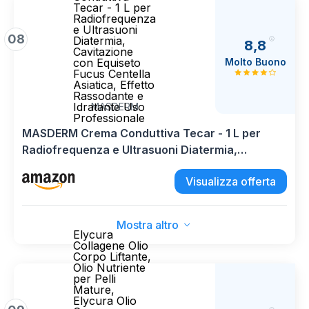
Tecar - 1 L per
Radiofrequenza
e Ultrasuoni
08
Diatermia,
8,8
Cavitazione
Molto Buono
con Equiseto
Fucus Centella
Asiatica, Effetto
Rassodante e
Idratante Uso
MASDERM
Professionale
MASDERM Crema Conduttiva Tecar - 1 L per
Radiofrequenza e Ultrasuoni Diatermia,
Cavitazione con Equiseto Fucus Centella
Visualizza offerta
Asiatica, Effetto Rassodante e Idratante Uso
Professionale
Mostra altro
Elycura
Collagene Olio
Corpo Liftante,
Olio Nutriente
per Pelli
Mature,
Elycura Olio