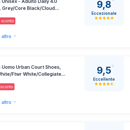
 Unisex - Adulto Daily 4.0
9,8
, Grey/Core Black/Cloud
Eccezionale
 43 1/3 EU
 sconto
 altro
s Uomo Urban Court Shoes,
9,5
hite/Ftwr White/Collegiate
Eccellente
, 42 EU
 sconto
 altro