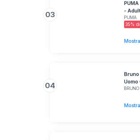
PUMA 
- Adul
03
PUMA
44 EU
35% di
Mostra
Bruno
Uomo 
04
BRUNO
Ginna
Passe
43.5,
Mostra