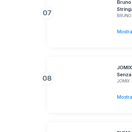
Bruno
Strin
07
BRUNO
Ginna
alla M
44.5,
Mostra
JOMIX
Senza 
08
JOMIX
Runni
Outdo
MLO26
Mostra