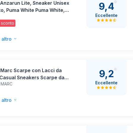
Anzarun Lite, Sneaker Unisex
9,4
to, Puma White Puma White,
Eccellente
 sconto
 altro
 Marc Scarpe con Lacci da
9,2
Casual Sneakers Scarpe da
Eccellente
 MARC
stica Leggere Scarpe da
ggio,Size
Nero,BMUMFN2506
 altro