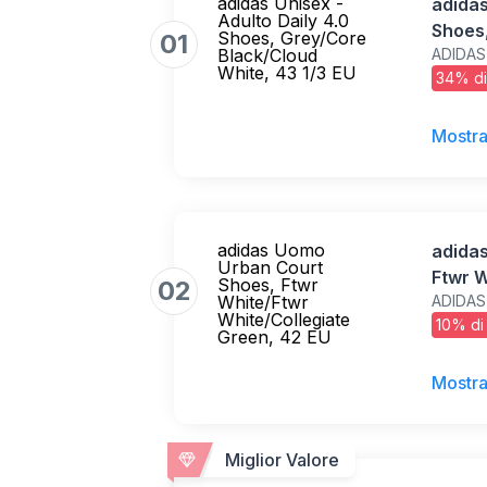
adidas Unisex -
adidas
Adulto Daily 4.0
Shoes
Shoes, Grey/Core
01
Black/Cloud
ADIDAS
White,
White, 43 1/3 EU
34% di
Mostra
adidas Uomo
adida
Urban Court
Ftwr W
Shoes, Ftwr
02
White/Ftwr
ADIDAS
Green
White/Collegiate
10% di
Green, 42 EU
Mostra
Miglior Valore