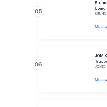
Bruno
Uomo 
05
BRUNO
Ginna
Passe
43.5,
Mostra
JOMIX
Traspi
06
JOMIX
con Su
Comod
Sport
Mostra