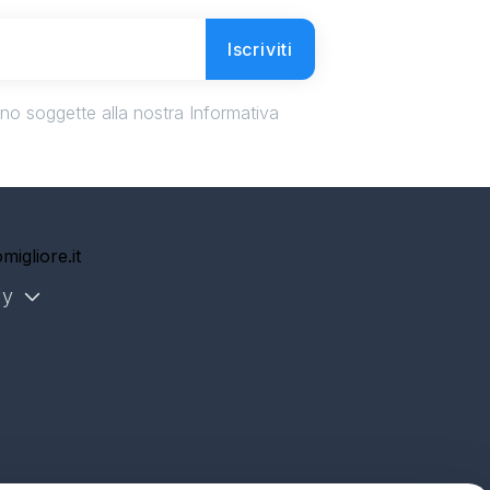
Iscriviti
ono soggette alla nostra Informativa
migliore.it
ly