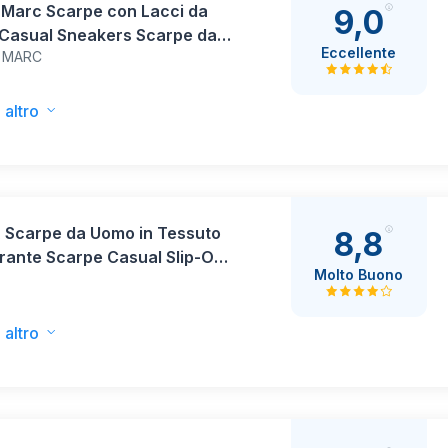
 Marc Scarpe con Lacci da
9,0
Casual Sneakers Scarpe da
Eccellente
 MARC
stica Leggere Scarpe da
ggio,Size
Bianco,BMUMFN2506
 altro
 Scarpe da Uomo in Tessuto
8,8
rante Scarpe Casual Slip-On
Molto Buono
ola in PVC Antiscivolo
e Sneaker per Camminate
, MLO260147, Nero, 42 EU
 altro