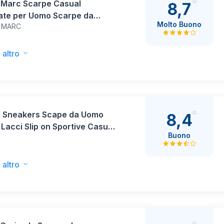
 Marc Scarpe Casual
8,7
gate per Uomo Scarpe da
Molto Buono
 MARC
stica da Passeggio Sneakers
oda,Size
Bianco,SBFS211M
 altro
 Sneakers Scape da Uomo
8,4
Lacci Slip on Sportive Casual
Buono
ng Corsa da Ginnastica
or Jogging 40-45
0013 (Nero,43)
 altro