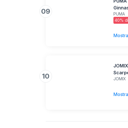
PUMA 
Ginna
09
PUMA
White 
40% di
EU
Mostra
JOMIX 
Scarp
10
JOMIX
Punta 
Sneak
Traspi
Mostra