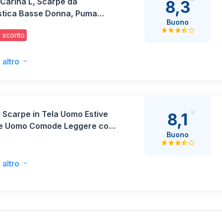
Carina L, Scarpe da
8,3
stica Basse Donna, Puma
Buono
Puma White Puma Silver, 38
 sconto
 altro
Scarpe in Tela Uomo Estive
8,1
e Uomo Comode Leggere con
Buono
Ampia e Pianta Larga
ers Casual Sportive Basse
ranti con Lacci Beige 42
 altro