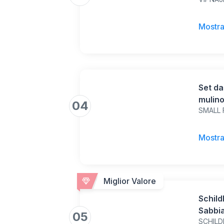
Attivi
Palla 
Divert
Mostra
Set da
mulino
04
SMALL
Mostra
Miglior Valore
Schild
Sabbia
05
SCHIL
Salvas