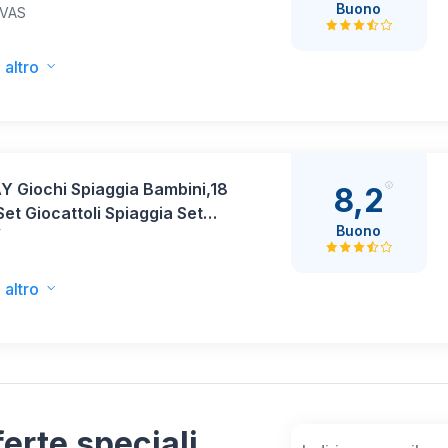
Buono
VAS
olo, Arco per Arrampicata,
e Board e Cuscino, Telaio da
icata Montessori, Palestra
 altro
no per Bambini da 1 a 3 Anni
Y Giochi Spiaggia Bambini,18
8,2
Set Giocattoli Spiaggia Set
Buono
Y
cchiello Pieghevole
i,Borsa Rete,Pala, Rastrello
bbia,Giocattoli da Spiaggia
 altro
 per Ragazzi e Ragazze
fferte speciali