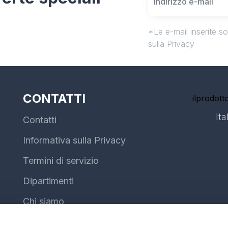
*Le e-mail inserite s
sulla Privacy
CONTATTI
ilprodotto
Ita
Contatti
Informativa sulla Privacy
Termini di servizio
Dipartimenti
Chi siamo