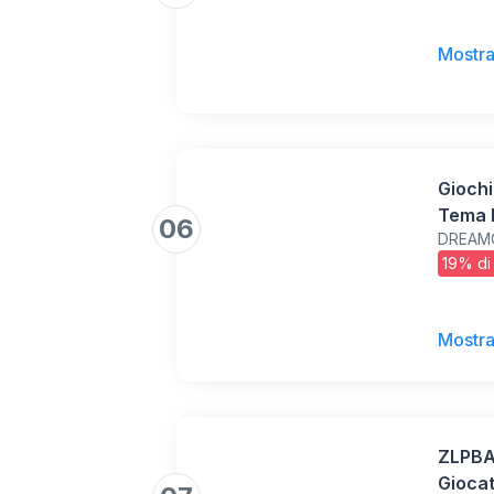
3 Litr
Scavar
Mostra
Rastre
Giochi
Tema F
06
DREAM
Bambin
19% di
22 Sta
e Acce
per Ba
Mostra
ZLPBAO
Giocat