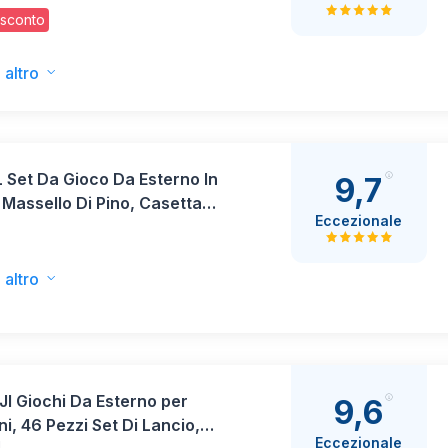
 playset, casetta con Scivolo,
 sconto
 Gioco in Legno, Set da Gioco
rdino
 altro
 Set Da Gioco Da Esterno In
9,7
Massello Di Pino, Casetta
Eccezionale
ivolo, Playset, Set Da Gioco
ardino
 altro
I Giochi Da Esterno per
9,6
i, 46 Pezzi Set Di Lancio,
Eccezionale
I