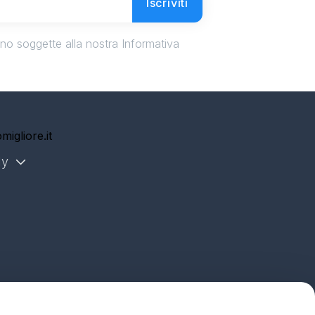
Iscriviti
ono soggette alla nostra Informativa
migliore.it
ly