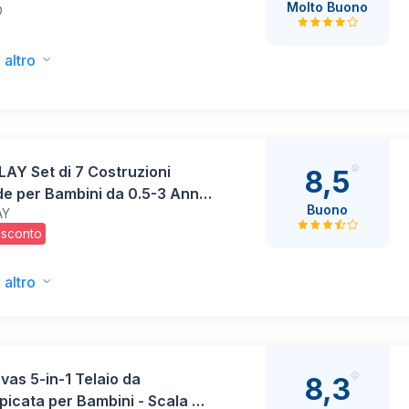
Molto Buono
O
piaggia di Sabbia Giocattoli
ochi Estivi Sabbia per
i, Formine Giocattoli di
 altro
, Giochi Mare Ragazzi
ze
AY Set di 7 Costruzioni
8,5
e per Bambini da 0.5-3 Anni,
Buono
AY
 Gioco Blocchi Morbidi in
 sconto
a e Velluto, Giocattoli per
picata per Soggiorno,
tta, Casa e Asilo,
 altro
olore
as 5-in-1 Telaio da
8,3
icata per Bambini - Scala a