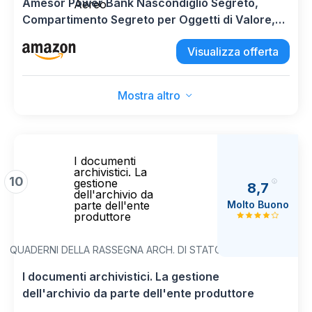
Amesor Power Bank Nascondiglio Segreto,
Aereo
Compartimento Segreto per Oggetti di Valore,
Da Viaggio Cassetta Soldi Antifurto Per Oggetti
Visualizza offerta
Di Valore Chiavi Carte Gioielli Documenti Per
Viaggi D'Affari Aereo
Mostra altro
I documenti
archivistici. La
10
gestione
8,7
dell'archivio da
Molto Buono
parte dell'ente
produttore
QUADERNI DELLA RASSEGNA ARCH. DI STATO
I documenti archivistici. La gestione
dell'archivio da parte dell'ente produttore