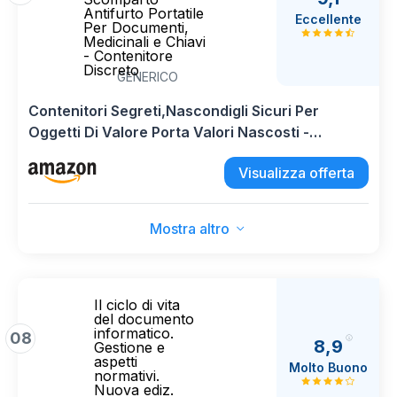
Antifurto Portatile
Eccellente
Per Documenti,
Medicinali e Chiavi
- Contenitore
Discreto
GENERICO
Contenitori Segreti,Nascondigli Sicuri Per
Oggetti Di Valore Porta Valori Nascosti -
Scomparto Antifurto Portatile Per Documenti,
Visualizza offerta
Medicinali e Chiavi - Contenitore Discreto
Mostra altro
Il ciclo di vita
del documento
informatico.
08
8,9
Gestione e
aspetti
Molto Buono
normativi.
Nuova ediz.