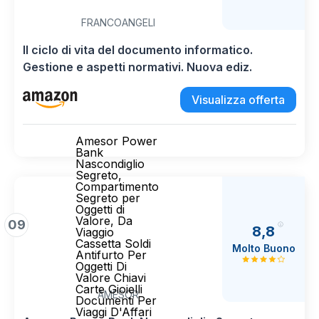
FRANCOANGELI
Il ciclo di vita del documento informatico.
Gestione e aspetti normativi. Nuova ediz.
Visualizza offerta
Amesor Power
Bank
Nascondiglio
Segreto,
Compartimento
Segreto per
Oggetti di
Valore, Da
09
8,8
Viaggio
Cassetta Soldi
Molto Buono
Antifurto Per
Oggetti Di
Valore Chiavi
Carte Gioielli
AMESOR
Documenti Per
Viaggi D'Affari