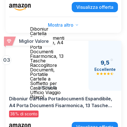
Ufficio e Casa per Gestione Documenti e Posta
Visualizza offerta
Mostra altro
Diboniur
Cartella
Portadocumenti
Miglior Valore
Espandibile, A4
Porta
Documenti
Fisarmonica, 13
03
Tasche
9,5
Raccoglitore
Eccellente
Documenti,
Portatile
Cartelle a
Soffietto per
Casa Scuola
DIBONIUR
Ufficio Viaggio
(Nero)
Diboniur Cartella Portadocumenti Espandibile,
A4 Porta Documenti Fisarmonica, 13 Tasche
Raccoglitore Documenti, Portatile Cartelle a
38% di sconto
Soffietto per Casa Scuola Ufficio Viaggio (Nero)