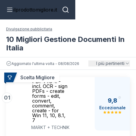
ilprodottomigliore.it
Divulgazione pubblicitaria
10 Migliori Gestione Documenti In
Italia
I più pertinenti
Aggiornato l'ultima volta - 08/08/2026
Scelta Migliore
PDF Pro 4 -
incl. OCR - sign
PDFs - create
forms - edit,
01
9,8
convert,
comment,
Eccezionale
create - for
Win 11, 10, 8.1,
7
MARKT + TECHNIK