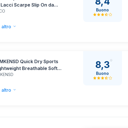
8,4
Lacci Scarpe Slip On da
Buono
ICO
 Camminare Comode
stica Morbida Sneakers
ranti Leggere Antiscivolo
 altro
rs Diabetici Pianta Larga
rie Outdoor Sport
MKENSD Quick Dry Sports
8,3
ghtweight Breathable Soft
Buono
MKENSD
or Run cap Blue
 altro