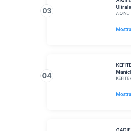
AiQInu
Ultral
03
AIQINU
Multif
Escurs
viaggi
Mostra
Arram
Ciclis
KEFITE
Manic
04
KEFITE
UPF 50
Legger
Surf, 
Mostra
Abbigl
GADIE