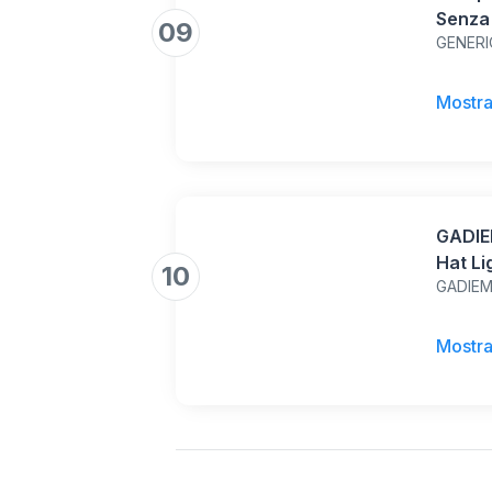
Senza 
09
GENER
Corsa
Ginna
Traspi
Mostra
Sneake
Sanita
GADIE
Hat Li
10
GADIE
Outdo
Mostra