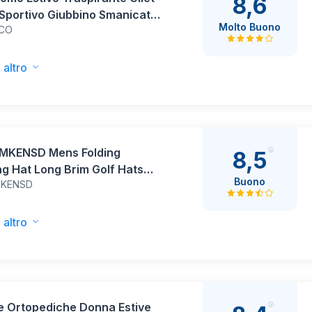
8,6
Sportivo Giubbino Smanicato
Molto Buono
ICO
nte Leggero Cargo Giacca
Maniche Multitasche Estivo
cato Outdoor Giubbino da
 altro
ng Lavoro Pescagilet con
e
MKENSD Mens Folding
8,5
g Hat Long Brim Golf Hats
Buono
MKENSD
 Dry Baseball Caps
ctured Breathable Light UPF
ling cap for Outdoor Sport
 altro
 Workout Gym Tennis Travel
ue
e Ortopediche Donna Estive