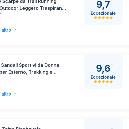
y Scarpe da Trail Running
9,7
Outdoor Leggero Traspirante
Eccezionale
Y
e da Passeggio Moda
olore Trekking Fitness
ng Sneakers（Blu 42）
 altro
 Sandali Sportivi da Donna
9,6
er Esterno, Trekking e
Eccezionale
T
 Libero, Sandalo Comode,
ivolo, Leggere e Regolabili,
 Scarpe per Escursionismo,
 altro
ia e Attività Outdoor, Nero,