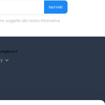
Iscriviti
ono soggette alla nostra Informativa
migliore.it
ly