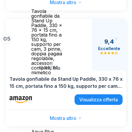
Mostra altro
Tavola
gonfiabile da
Stand Up
Paddle, 330 x
76 x 15 cm,
portata fino a
05
150 kg,
9,4
supporto per
Eccellente
cam, 3 pinne,
doppia pagaia
regolabile,
accessori
completi, blu
DURAERO
mimetico
Tavola gonfiabile da Stand Up Paddle, 330 x 76 x
15 cm, portata fino a 150 kg, supporto per cam,
3 pinne, doppia pagaia regolabile, accessori
Visualizza offerta
completi, blu mimetico
Mostra altro
Aqua Plus