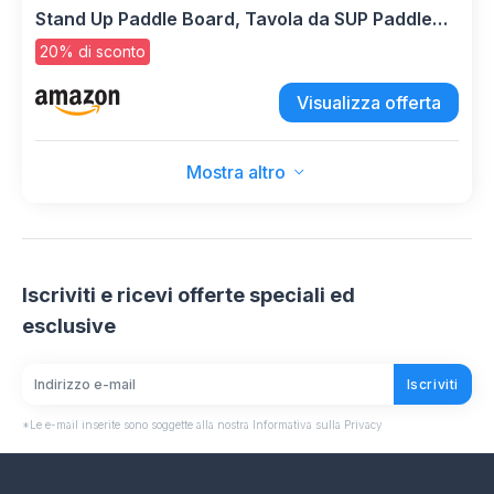
Stand Up Paddle Board, Tavola da SUP Paddle
Board con Accessori, Tavola Gonfiabile 2 Posti
20% di sconto
(Light Pink)
Visualizza offerta
Mostra altro
Iscriviti e ricevi offerte speciali ed
esclusive
Iscriviti
*Le e-mail inserite sono soggette alla nostra Informativa sulla Privacy