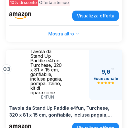
Extra Largo per 2 Persone, Portata 200kg,
10% di sconto
Offerta a tempo
Canoa Gonfiabile 2 Posti Stabile e Antiscivolo
per Mare e Surf
Visualizza offerta
Mostra altro
Tavola da
Stand Up
Paddle e4fun,
Turchese, 320
03
x 81 x 15 cm,
9,6
gonfiabile,
Eccezionale
inclusa pagaia,
pompa, zaino,
kit di
riparazione
E4FUN
Tavola da Stand Up Paddle e4fun, Turchese,
320 x 81 x 15 cm, gonfiabile, inclusa pagaia,
pompa, zaino, kit di riparazione