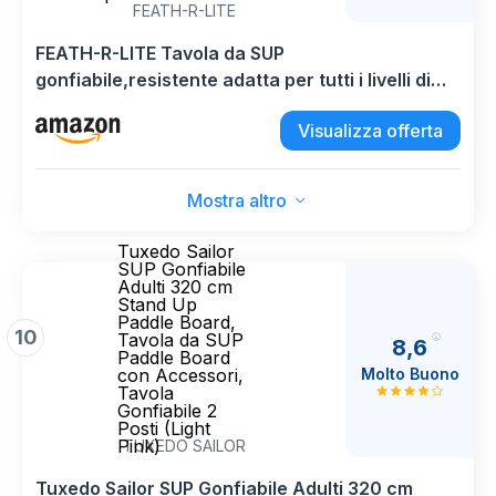
FEATH-R-LITE
FEATH-R-LITE Tavola da SUP
gonfiabile,resistente adatta per tutti i livelli di
abilità, kit completo di pagaia
Visualizza offerta
regolabile,pompa,zaino da
viaggio,cordino,borsa impermeabile
Mostra altro
Tuxedo Sailor
SUP Gonfiabile
Adulti 320 cm
Stand Up
Paddle Board,
10
Tavola da SUP
8,6
Paddle Board
Molto Buono
con Accessori,
Tavola
Gonfiabile 2
Posti (Light
Pink)
TUXEDO SAILOR
Tuxedo Sailor SUP Gonfiabile Adulti 320 cm