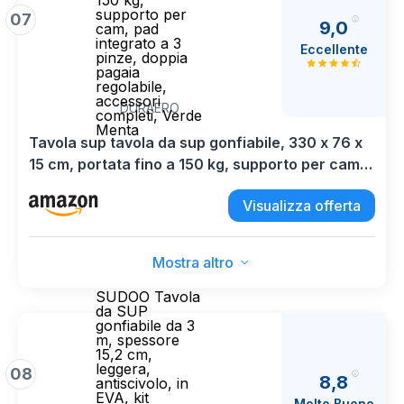
150 kg,
supporto per
07
9,0
cam, pad
integrato a 3
Eccellente
pinze, doppia
pagaia
regolabile,
accessori
DURAERO
completi, Verde
Menta
Tavola sup tavola da sup gonfiabile, 330 x 76 x
15 cm, portata fino a 150 kg, supporto per cam,
pad integrato a 3 pinze, doppia pagaia
Visualizza offerta
regolabile, accessori completi, Verde Menta
Mostra altro
SUDOO Tavola
da SUP
gonfiabile da 3
m, spessore
15,2 cm,
leggera,
08
8,8
antiscivolo, in
EVA, kit
Molto Buono