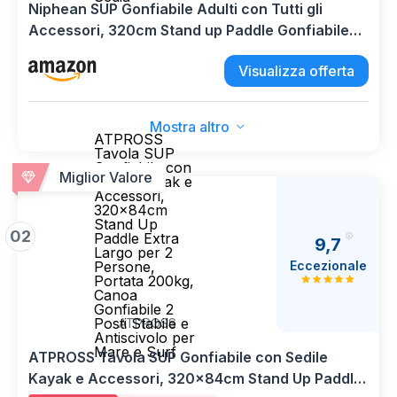
Niphean SUP Gonfiabile Adulti con Tutti gli
Accessori, 320cm Stand up Paddle Gonfiabile
per Tutti i Livelli, Paddle Board con Capacità di
Visualizza offerta
200kg per 2 Persone, Tavola da SUP Gonfiabile
con Sedia
Mostra altro
ATPROSS
Tavola SUP
Gonfiabile con
Miglior Valore
Sedile Kayak e
Accessori,
320x84cm
Stand Up
02
Paddle Extra
9,7
Largo per 2
Eccezionale
Persone,
Portata 200kg,
Canoa
Gonfiabile 2
Posti Stabile e
ATPROSS
Antiscivolo per
Mare e Surf
ATPROSS Tavola SUP Gonfiabile con Sedile
Kayak e Accessori, 320x84cm Stand Up Paddle