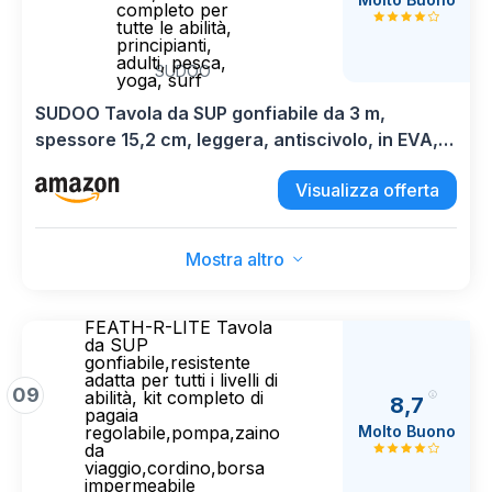
completo per
tutte le abilità,
principianti,
adulti, pesca,
SUDOO
yoga, surf
SUDOO Tavola da SUP gonfiabile da 3 m,
spessore 15,2 cm, leggera, antiscivolo, in EVA,
kit completo per tutte le abilità, principianti,
Visualizza offerta
adulti, pesca, yoga, surf
Mostra altro
FEATH-R-LITE Tavola
da SUP
gonfiabile,resistente
adatta per tutti i livelli di
09
abilità, kit completo di
8,7
pagaia
Molto Buono
regolabile,pompa,zaino
da
viaggio,cordino,borsa
impermeabile