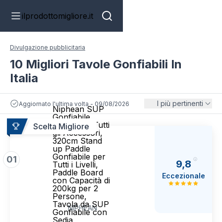
ilprodottomigliore.it
Divulgazione pubblicitaria
10 Migliori Tavole Gonfiabili In
Italia
I più pertinenti
Aggiornato l'ultima volta - 09/08/2026
Niphean SUP
Gonfiabile
Adulti con Tutti
Scelta Migliore
gli Accessori,
320cm Stand
up Paddle
Gonfiabile per
01
9,8
Tutti i Livelli,
Paddle Board
Eccezionale
con Capacità di
200kg per 2
Persone,
Tavola da SUP
NIPHEAN
Gonfiabile con
Sedia