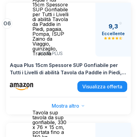
15cm Spessore
SUP Gonfiabile
per Tutti i Livelli
di abilità Tavola
06
da Paddle in
9,3
Piedi, pagaia,
Eccellente
Pompa, ISUP
Zaino da
Viaggio,
guinzaglio,
Tracolla
AQUA PLUS
Aqua Plus 15cm Spessore SUP Gonfiabile per
Tutti i Livelli di abilità Tavola da Paddle in Piedi,
pagaia, Pompa, ISUP Zaino da Viaggio,
Visualizza offerta
guinzaglio, Tracolla
Mostra altro
Tavola sup
tavola da sup
gonfiabile, 330
x 76 x 15 cm,
portata fino a