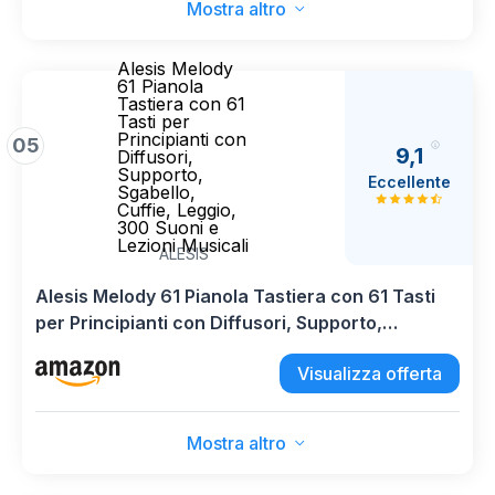
Mostra altro
Alesis Melody
61 Pianola
Tastiera con 61
Tasti per
Principianti con
05
9,1
Diffusori,
Supporto,
Eccellente
Sgabello,
Cuffie, Leggio,
300 Suoni e
Lezioni Musicali
ALESIS
Alesis Melody 61 Pianola Tastiera con 61 Tasti
per Principianti con Diffusori, Supporto,
Sgabello, Cuffie, Leggio, 300 Suoni e Lezioni
Visualizza offerta
Musicali
Mostra altro