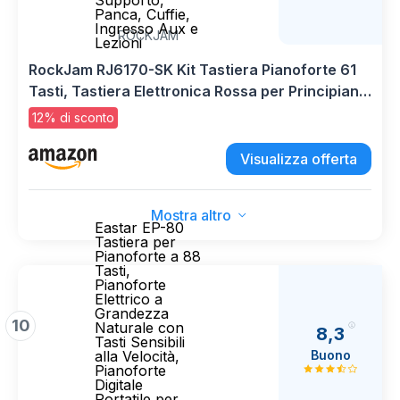
Supporto,
Panca, Cuffie,
Ingresso Aux e
ROCKJAM
Lezioni
RockJam RJ6170-SK Kit Tastiera Pianoforte 61
Tasti, Tastiera Elettronica Rossa per Principianti
con Pitch Bend, Supporto, Panca, Cuffie,
12% di sconto
Ingresso Aux e Lezioni
Visualizza offerta
Mostra altro
Eastar EP-80
Tastiera per
Pianoforte a 88
Tasti,
Pianoforte
Elettrico a
Grandezza
10
Naturale con
8,3
Tasti Sensibili
Buono
alla Velocità,
Pianoforte
Digitale
Portatile per