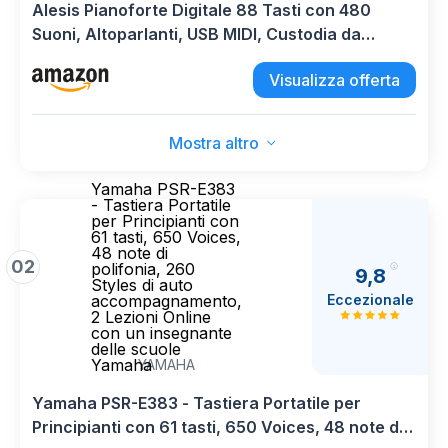
Alesis Pianoforte Digitale 88 Tasti con 480
Suoni, Altoparlanti, USB MIDI, Custodia da
Trasporto, Cuffie, Pedale e Lezioni per
Visualizza offerta
Principianti
Mostra altro
Yamaha PSR-E383
- Tastiera Portatile
per Principianti con
61 tasti, 650 Voices,
48 note di
02
polifonia, 260
9,8
Styles di auto
Eccezionale
accompagnamento,
2 Lezioni Online
con un insegnante
delle scuole
Yamaha
YAMAHA
Yamaha PSR-E383 - Tastiera Portatile per
Principianti con 61 tasti, 650 Voices, 48 note di