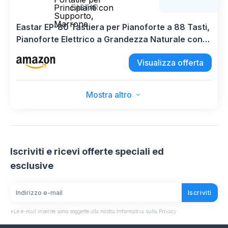
Principianti con
EASTAR
Supporto,
Marrone
Eastar EP-80 Tastiera per Pianoforte a 88 Tasti,
Pianoforte Elettrico a Grandezza Naturale con
Tasti Sensibili alla Velocità, Pianoforte Digitale
Visualizza offerta
Portatile per Principianti con Supporto, Marrone
Mostra altro
Iscriviti e ricevi offerte speciali ed
esclusive
Iscriviti
*Le e-mail inserite sono soggette alla nostra Informativa sulla Privacy