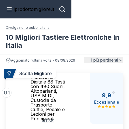
ilprodottomigliore.it
Divulgazione pubblicitaria
10 Migliori Tastiere Elettroniche In
Italia
I più pertinenti
Aggiornato l'ultima volta - 08/08/2026
Alesis
Scelta Migliore
Pianoforte
Digitale 88 Tasti
con 480 Suoni,
Altoparlanti,
01
9,9
USB MIDI,
Custodia da
Eccezionale
Trasporto,
Cuffie, Pedale e
Lezioni per
Principianti
ALESIS