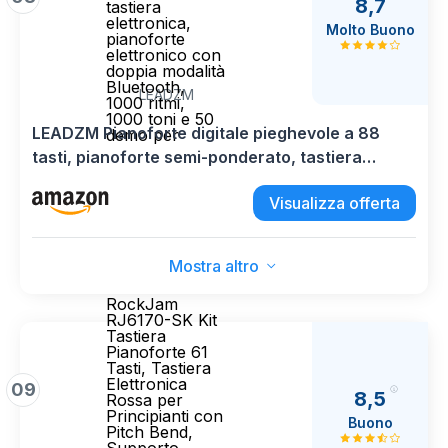
8,7
tastiera
elettronica,
Molto Buono
pianoforte
elettronico con
doppia modalità
Bluetooth,
LEADZM
1000 ritmi,
1000 toni e 50
LEADZM Pianoforte digitale pieghevole a 88
demo per
tasti, pianoforte semi-ponderato, tastiera
elettronica, pianoforte elettronico con doppia
Visualizza offerta
modalità Bluetooth, 1000 ritmi, 1000 toni e 50
demo per
Mostra altro
RockJam
RJ6170-SK Kit
Tastiera
Pianoforte 61
Tasti, Tastiera
Elettronica
09
8,5
Rossa per
Principianti con
Buono
Pitch Bend,