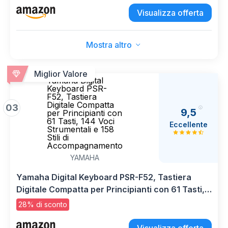
polifonia, 260 Styles di auto accompagnamento,
Visualizza offerta
2 Lezioni Online con un insegnante delle scuole
Yamaha
Mostra altro
Miglior Valore
Yamaha Digital
Keyboard PSR-
F52, Tastiera
Digitale Compatta
03
9,5
per Principianti con
61 Tasti, 144 Voci
Eccellente
Strumentali e 158
Stili di
Accompagnamento
YAMAHA
Yamaha Digital Keyboard PSR-F52, Tastiera
Digitale Compatta per Principianti con 61 Tasti,
144 Voci Strumentali e 158 Stili di
28% di sconto
Accompagnamento