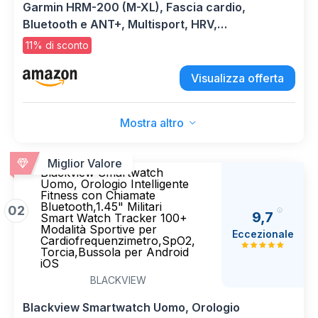
Garmin HRM-200 (M-XL), Fascia cardio,
Bluetooth e ANT+, Multisport, HRV,
Impermeabile 3 ATM, Lavabile in lavatrice,
11% di sconto
Autonomia fino a 1 anno
Visualizza offerta
Mostra altro
Miglior Valore
Blackview Smartwatch
Uomo, Orologio Intelligente
Fitness con Chiamate
Bluetooth,1.45" Militari
02
9,7
Smart Watch Tracker 100+
Modalità Sportive per
Eccezionale
Cardiofrequenzimetro,SpO2,
Torcia,Bussola per Android
iOS
BLACKVIEW
Blackview Smartwatch Uomo, Orologio