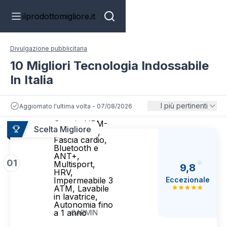
ilprodottomigliore.it
Divulgazione pubblicitaria
10 Migliori Tecnologia Indossabile
In Italia
I più pertinenti
Aggiornato l'ultima volta - 07/08/2026
Garmin HRM-
Scelta Migliore
200 (M-XL),
Fascia cardio,
Bluetooth e
ANT+,
01
Multisport,
9,8
HRV,
Eccezionale
Impermeabile 3
ATM, Lavabile
in lavatrice,
Autonomia fino
a 1 anno
GARMIN