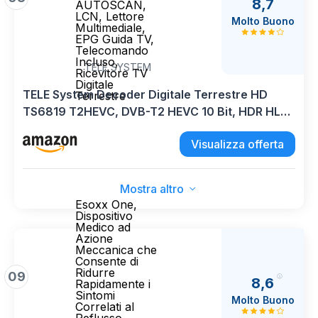
8,7
AUTOSCAN,
LCN, Lettore
Molto Buono
Multimediale,
EPG Guida TV,
Telecomando
Incluso,
TELE SYSTEM
Ricevitore TV
Digitale
TELE System Decoder Digitale Terrestre HD
Terrestre
TS6819 T2HEVC, DVB-T2 HEVC 10 Bit, HDR HLG,
AUTOSCAN, LCN, Lettore Multimediale, EPG
Visualizza offerta
Guida TV, Telecomando Incluso, Ricevitore TV
Digitale Terrestre
Mostra altro
Esoxx One,
Dispositivo
Medico ad
Azione
Meccanica che
Consente di
Ridurre
09
8,6
Rapidamente i
Sintomi
Molto Buono
Correlati al