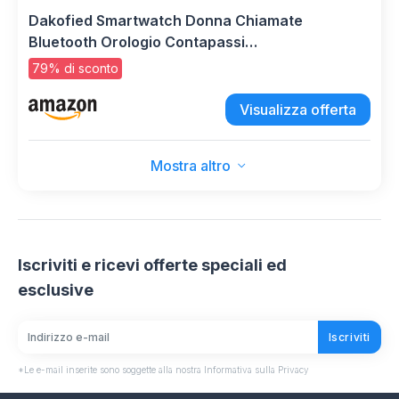
Dakofied Smartwatch Donna Chiamate
Bluetooth Orologio Contapassi
Cardiofrequenzimetro da Polso Saturimetro
79% di sconto
Orologio Fitness Smart Watch Notifice
WhatsApp Impermeabile IP68 per Android iOS
Visualizza offerta
Rosa
Mostra altro
Iscriviti e ricevi offerte speciali ed
esclusive
Iscriviti
*Le e-mail inserite sono soggette alla nostra Informativa sulla Privacy