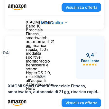
ricaricabile (blu)
Visualizza offerta
XIAOMI Smart
Mostra altro
Band 10
Bracciale
Fitness,
smartwatch,
autonomia di 21
gg, ricarica
rapida, 150+
04
modalità
9,4
sportive,
Eccellente
monitoraggio
benessere e
sonno,
HyperOS 2.0,
resistenza
XIAOMI
all'acqua 5
ATM, Bussola,
XIAOMI Smart Band 10 Bracciale Fitness,
Nero
smartwatch, autonomia di 21 gg, ricarica rapida,
150+ modalità sportive, monitoraggio benessere
Visualizza offerta
e sonno, HyperOS 2.0, resistenza all'acqua 5