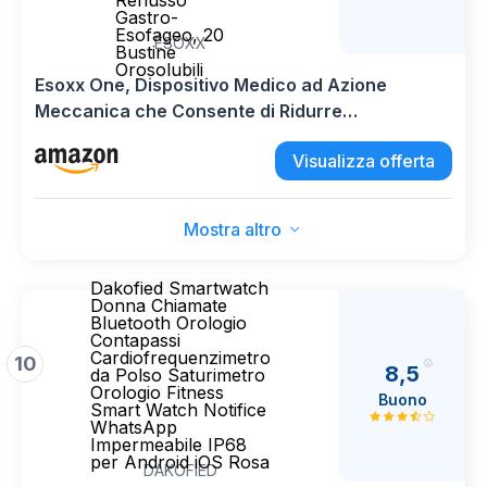
Reflusso
Gastro-
Esofageo, 20
ESOXX
Bustine
Orosolubili
Esoxx One, Dispositivo Medico ad Azione
Meccanica che Consente di Ridurre
Rapidamente i Sintomi Correlati al Reflusso
Visualizza offerta
Gastro-Esofageo, 20 Bustine Orosolubili
Mostra altro
Dakofied Smartwatch
Donna Chiamate
Bluetooth Orologio
Contapassi
Cardiofrequenzimetro
10
8,5
da Polso Saturimetro
Orologio Fitness
Buono
Smart Watch Notifice
WhatsApp
Impermeabile IP68
per Android iOS Rosa
DAKOFIED