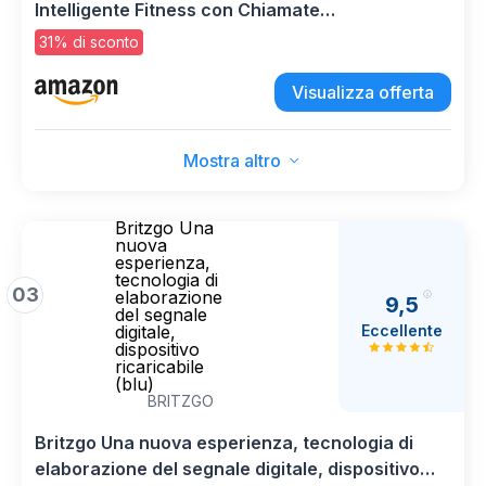
Intelligente Fitness con Chiamate
Bluetooth,1.45" Militari Smart Watch Tracker
31% di sconto
100+ Modalità Sportive per
Cardiofrequenzimetro,SpO2, Torcia,Bussola per
Visualizza offerta
Android iOS
Mostra altro
Britzgo Una
nuova
esperienza,
tecnologia di
03
elaborazione
9,5
del segnale
Eccellente
digitale,
dispositivo
ricaricabile
(blu)
BRITZGO
Britzgo Una nuova esperienza, tecnologia di
elaborazione del segnale digitale, dispositivo