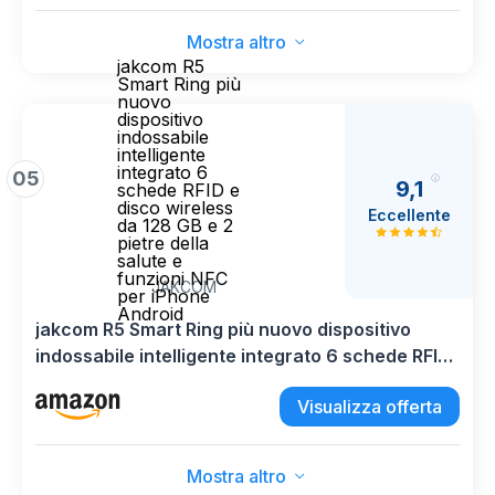
ATM, Bussola, Nero
Mostra altro
jakcom R5
Smart Ring più
nuovo
dispositivo
indossabile
intelligente
integrato 6
05
9,1
schede RFID e
disco wireless
Eccellente
da 128 GB e 2
pietre della
salute e
funzioni NFC
JAKCOM
per iPhone
Android
jakcom R5 Smart Ring più nuovo dispositivo
indossabile intelligente integrato 6 schede RFID
e disco wireless da 128 GB e 2 pietre della salute
Visualizza offerta
e funzioni NFC per iPhone Android
Mostra altro