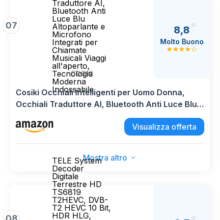
Traduttore AI,
Bluetooth Anti
Luce Blu
07
Altoparlante e
8,8
Microfono
Molto Buono
Integrati per
Chiamate
Musicali Viaggi
all'aperto,
Tecnologia
COSIKI
Moderna
Indossabile
Cosiki Occhiali Intelligenti per Uomo Donna,
Occhiali Traduttore AI, Bluetooth Anti Luce Blu
Altoparlante e Microfono Integrati per Chiamate
Visualizza offerta
Musicali Viaggi all'aperto, Tecnologia Moderna
Indossabile
Mostra altro
TELE System
Decoder
Digitale
Terrestre HD
TS6819
T2HEVC, DVB-
T2 HEVC 10 Bit,
HDR HLG,
08