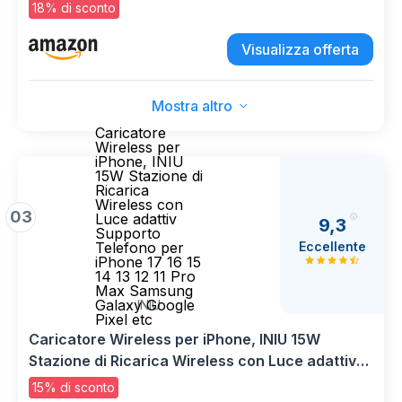
Apple Wireless Charger Rapida per iPhone
18% di sconto
17/16/15/14/13/12 (Nero)
Visualizza offerta
Mostra altro
Caricatore
Wireless per
iPhone, INIU
15W Stazione di
Ricarica
Wireless con
03
Luce adattiv
9,3
Supporto
Eccellente
Telefono per
iPhone 17 16 15
14 13 12 11 Pro
Max Samsung
Galaxy Google
INIU
Pixel etc
Caricatore Wireless per iPhone, INIU 15W
Stazione di Ricarica Wireless con Luce adattiv
Supporto Telefono per iPhone 17 16 15 14 13 12 11
15% di sconto