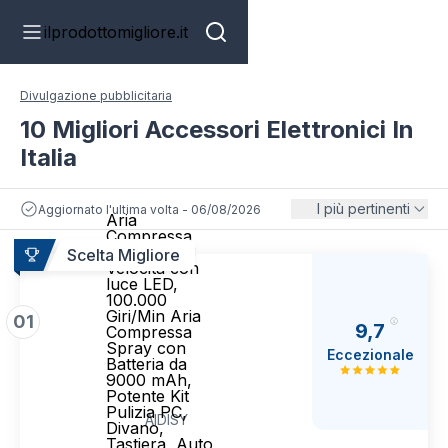
ilprodottomigliore.it
Divulgazione pubblicitaria
10 Migliori Accessori Elettronici In
Italia
I più pertinenti
Aggiornato l'ultima volta - 06/08/2026
Aria
Compressa
Elettrico a 3
Scelta Migliore
Velocità con
luce LED,
100.000
Giri/Min Aria
01
9,7
Compressa
Spray con
Eccezionale
Batteria da
9000 mAh,
Potente Kit
Pulizia PC,
AIDISY
Divano,
Tastiera, Auto