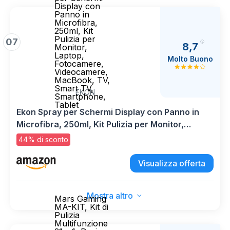
Display con
Panno in
Microfibra,
250ml, Kit
Pulizia per
07
8,7
Monitor,
Laptop,
Molto Buono
Fotocamere,
Videocamere,
MacBook, TV,
Smart TV,
EKON
Smartphone,
Tablet
Ekon Spray per Schermi Display con Panno in
Microfibra, 250ml, Kit Pulizia per Monitor,
Laptop, Fotocamere, Videocamere, MacBook,
44% di sconto
TV, Smart TV, Smartphone, Tablet
Visualizza offerta
Mostra altro
Mars Gaming
MA-KIT, Kit di
Pulizia
Multifunzione