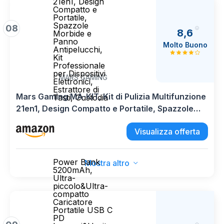
21en1, Design
Compatto e
Portatile,
Spazzole
08
8,6
Morbide e
Panno
Molto Buono
Antipelucchi,
Kit
Professionale
per Dispositivi
MARS GAMING
Elettronici,
Estrattore di
Mars Gaming MA-KIT, Kit di Pulizia Multifunzione
Tasti, Custodia
21en1, Design Compatto e Portatile, Spazzole
Morbide e Panno Antipelucchi, Kit Professionale
Visualizza offerta
per Dispositivi Elettronici, Estrattore di Tasti,
Custodia
Power Bank
Mostra altro
5200mAh,
Ultra-
piccolo&Ultra-
compatto
Caricatore
Portatile USB C
PD