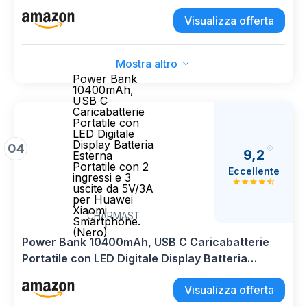
Pro Max Samsung Galaxy Google Pixel etc
Visualizza offerta
Mostra altro
Power Bank
10400mAh,
USB C
Caricabatterie
Portatile con
LED Digitale
Display Batteria
04
9,2
Esterna
Portatile con 2
Eccellente
ingressi e 3
uscite da 5V/3A
per Huawei
Xiaomi
CHARMAST
Smartphone.
(Nero)
Power Bank 10400mAh, USB C Caricabatterie
Portatile con LED Digitale Display Batteria
Esterna Portatile con 2 ingressi e 3 uscite da
Visualizza offerta
5V/3A per Huawei Xiaomi Smartphone.(Nero)