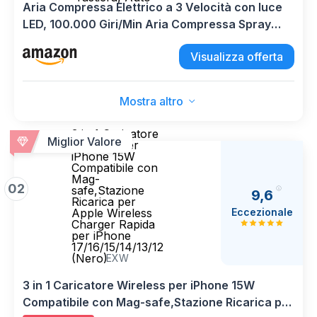
Aria Compressa Elettrico a 3 Velocità con luce
LED, 100.000 Giri/Min Aria Compressa Spray
con Batteria da 9000 mAh, Potente Kit Pulizia
Visualizza offerta
PC, Divano, Tastiera, Auto
Mostra altro
3 in 1 Caricatore
Miglior Valore
Wireless per
iPhone 15W
Compatibile con
Mag-
02
safe,Stazione
9,6
Ricarica per
Eccezionale
Apple Wireless
Charger Rapida
per iPhone
17/16/15/14/13/12
(Nero)
EXW
3 in 1 Caricatore Wireless per iPhone 15W
Compatibile con Mag-safe,Stazione Ricarica per