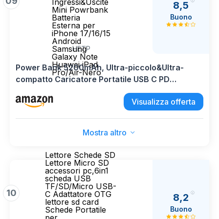
09
Ingressi&Uscite
8,5
Mini Powrbank
Buono
Batteria
Esterna per
iPhone 17/16/15
Android
Samsung
HETP
Galaxy Note
Huawei iPad
Power Bank 5200mAh, Ultra-piccolo&Ultra-
Pro/Air-Nero
compatto Caricatore Portatile USB C PD
Ingressi&Uscite Mini Powrbank Batteria Esterna
Visualizza offerta
per iPhone 17/16/15 Android Samsung Galaxy
Note Huawei iPad Pro/Air-Nero
Mostra altro
Lettore Schede SD
Lettore Micro SD
accessori pc,6in1
scheda USB
TF/SD/Micro USB-
10
C Adattatore OTG
8,2
lettore sd card
Buono
Schede Portatile
per