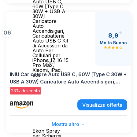
Auto USB C,
60W [Type C
30W + USB A
30W]
Caricatore
Auto
Accendisigari,
06
8,9
Caricabatterie
Auto USB C Kit
Molto Buono
di Accessori da
Auto Per
Cellulari per
iPhone 17 16 15
INIU
Pro Max,
Xiaomi, iPad,
INIU Caricatore Auto USB C, 60W [Type C 30W +
ecc
USB A 30W] Caricatore Auto Accendisigari,
Caricabatterie Auto USB C Kit di Accessori da
23% di sconto
Auto Per Cellulari per iPhone 17 16 15 Pro Max,
Xiaomi, iPad, ecc
Visualizza offerta
Mostra altro
Ekon Spray
per Schermi