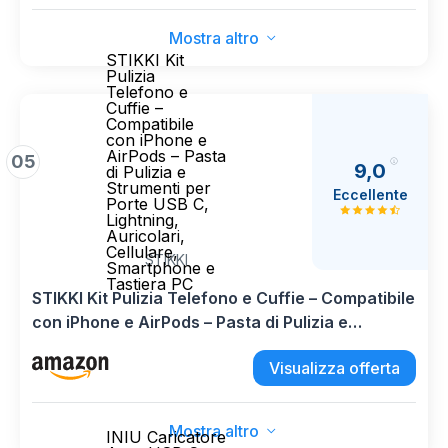
Mostra altro
STIKKI Kit
Pulizia
Telefono e
Cuffie –
Compatibile
con iPhone e
AirPods – Pasta
05
9,0
di Pulizia e
Strumenti per
Eccellente
Porte USB C,
Lightning,
Auricolari,
Cellulare,
STIKKI
Smartphone e
Tastiera PC
STIKKI Kit Pulizia Telefono e Cuffie – Compatibile
con iPhone e AirPods – Pasta di Pulizia e
Strumenti per Porte USB C, Lightning, Auricolari,
Visualizza offerta
Cellulare, Smartphone e Tastiera PC
Mostra altro
INIU Caricatore