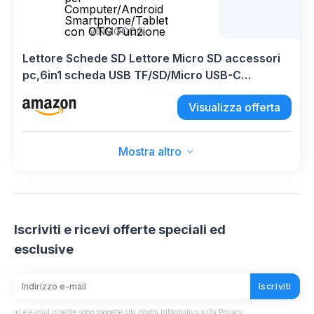
Computer/Android
Smartphone/Tablet
con OTG Funzione
VINMOOOG
Lettore Schede SD Lettore Micro SD accessori
pc,6in1 scheda USB TF/SD/Micro USB-C
Adattatore OTG lettore sd card Schede Portatile
Visualizza offerta
per Computer/Android Smartphone/Tablet con
OTG Funzione
Mostra altro
Iscriviti e ricevi offerte speciali ed
esclusive
Iscriviti
*Le e-mail inserite sono soggette alla nostra Informativa sulla Privacy