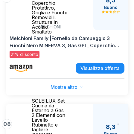
8,5
Coperchio
Buono
Protettivo,
Griglia e Fuochi
Removibili,
Struttura in
Acciaio
MELCHIONI
Smaltato
Melchioni Family |Fornello da Campeggio 3
Fuochi Nero MINERVA 3, Gas GPL, Coperchio
Protettivo, Griglia e Fuochi Removibili, Struttura
21% di sconto
in Acciaio Smaltato
Visualizza offerta
Mostra altro
SOLEILUX Set
Cucina da
Esterno a Gas
2 Elementi con
Lavello
08
Rubinetto e
8,3
tagliere
Buono