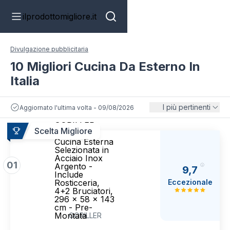
ilprodottomigliore.it
Divulgazione pubblicitaria
10 Migliori Cucina Da Esterno In
Italia
I più pertinenti
Aggiornato l'ultima volta - 09/08/2026
GORILLER
Scelta Migliore
Grillmaster
Cucina Esterna
Selezionata in
Acciaio Inox
01
Argento -
9,7
Include
Eccezionale
Rosticceria,
4+2 Bruciatori,
296 x 58 x 143
cm - Pre-
Montata
GORILLER