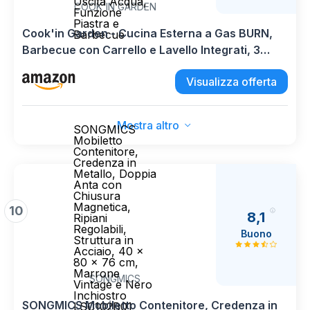
Uscita Acqua,
COOK'IN GARDEN
Funzione
Piastra e
Cook'in Garden - Cucina Esterna a Gas BURN,
Barbecue
Barbecue con Carrello e Lavello Integrati, 3
Bruciatori, Spazio di Archiviazione Aggiuntivo,
Visualizza offerta
Rubinetto con Uscita Acqua, Funzione Piastra e
Barbecue
Mostra altro
SONGMICS
Mobiletto
Contenitore,
Credenza in
Metallo, Doppia
Anta con
Chiusura
Magnetica,
10
8,1
Ripiani
Regolabili,
Buono
Struttura in
Acciaio, 40 x
80 x 76 cm,
Marrone
SONGMICS
Vintage e Nero
Inchiostro
SONGMICS Mobiletto Contenitore, Credenza in
LSC102B01