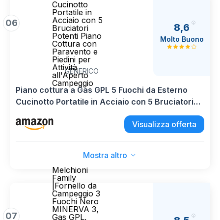
Cucinotto
Portatile in
Acciaio con 5
06
8,6
Bruciatori
Potenti Piano
Molto Buono
Cottura con
Paravento e
Piedini per
Attività
GENERICO
all'Aperto
Campeggio
Piano cottura a Gas GPL 5 Fuochi da Esterno
Cucinotto Portatile in Acciaio con 5 Bruciatori
Potenti Piano Cottura con Paravento e Piedini
Visualizza offerta
per Attività all'Aperto Campeggio
Mostra altro
Melchioni
Family
|Fornello da
Campeggio 3
Fuochi Nero
MINERVA 3,
07
Gas GPL,