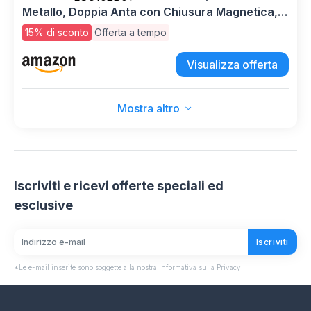
Metallo, Doppia Anta con Chiusura Magnetica,
Ripiani Regolabili, Struttura in Acciaio, 40 x 80 x
15% di sconto
Offerta a tempo
76 cm, Marrone Vintage e Nero Inchiostro
LSC102B01
Visualizza offerta
Mostra altro
Iscriviti e ricevi offerte speciali ed
esclusive
Iscriviti
*Le e-mail inserite sono soggette alla nostra Informativa sulla Privacy