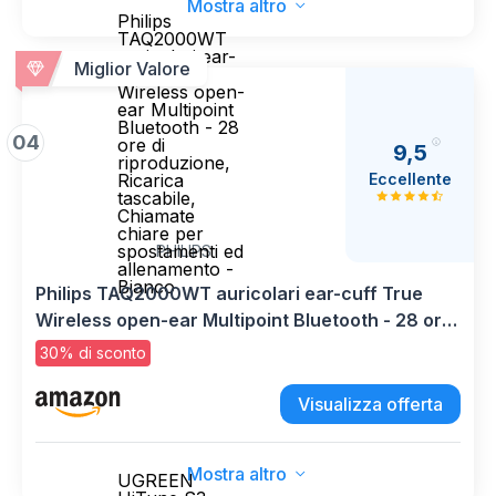
Mostra altro
Philips
TAQ2000WT
auricolari ear-
Miglior Valore
cuff True
Wireless open-
ear Multipoint
Bluetooth - 28
04
ore di
9,5
riproduzione,
Eccellente
Ricarica
tascabile,
Chiamate
chiare per
spostamenti ed
PHILIPS
allenamento -
Bianco
Philips TAQ2000WT auricolari ear-cuff True
Wireless open-ear Multipoint Bluetooth - 28 ore
di riproduzione, Ricarica tascabile, Chiamate
30% di sconto
chiare per spostamenti ed allenamento - Bianco
Visualizza offerta
Mostra altro
UGREEN