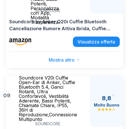
Potenti,
Personalizza
SOUNDCORE
con App,
Modalità
Soundcore by Anker Q20i Cuffie Bluetooth
Trasparenza
Cancellazione Rumore Attiva Ibrida, Cuffie
Bluetooth Wireless Over Ear, 40 Ore ANC, Hi-
Visualizza offerta
Res Audio, Bassi Potenti, Personalizza con App,
Modalità Trasparenza
Mostra altro
Soundcore V20i Cuffie
Open-Ear di Anker, Cuffie
Bluetooth 5.4, Ganci
Rotanti, Ultra
09
Confortevoli, Vestibilità
8,8
Aderente, Bassi Potenti,
Molto Buono
Chiamate Chiare, IP55,
36H di
Riproduzione,Connessione
Multipunto
SOUNDCORE