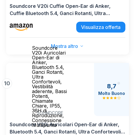
Soundcore V20i Cuffie Open-Ear di Anker,
Cuffie Bluetooth 5.4, Ganci Rotanti, Ultra
Confortevoli, Vestibilità Aderente, Bassi Potenti,
Visualizza offerta
Chiamate Chiare, IP55, 36H di
Riproduzione,Connessione Multipunto
Mostra altro
Soundcore
V20i Auricolari
Open-Ear di
Anker,
Bluetooth 5.4,
Ganci Rotanti,
Ultra
Confortevoli,
10
8,7
Vestibilità
aderente, Bassi
Molto Buono
Potenti,
Chiamate
Chiare, IP55,
36H di
SOUNDCORE
Riproduzione,
Connessione
Soundcore V20i Auricolari Open-Ear di Anker,
Multipunto
Bluetooth 5.4, Ganci Rotanti, Ultra Confortevoli,