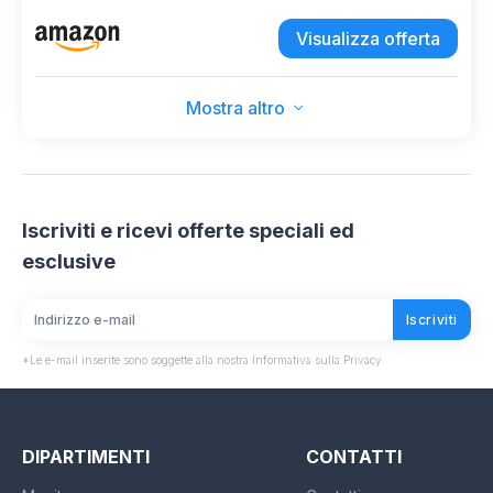
Vestibilità aderente, Bassi Potenti, Chiamate
Visualizza offerta
Chiare, IP55, 36H di Riproduzione, Connessione
Multipunto
Mostra altro
Iscriviti e ricevi offerte speciali ed
esclusive
Iscriviti
*Le e-mail inserite sono soggette alla nostra Informativa sulla Privacy
DIPARTIMENTI
CONTATTI