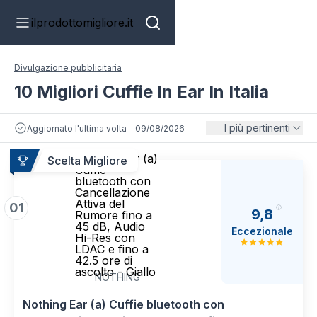
ilprodottomigliore.it
Divulgazione pubblicitaria
10 Migliori Cuffie In Ear In Italia
I più pertinenti
Aggiornato l'ultima volta - 09/08/2026
Nothing Ear (a)
Scelta Migliore
Cuffie
bluetooth con
Cancellazione
Attiva del
01
9,8
Rumore fino a
45 dB, Audio
Eccezionale
Hi-Res con
LDAC e fino a
42.5 ore di
ascolto - Giallo
NOTHING
Nothing Ear (a) Cuffie bluetooth con