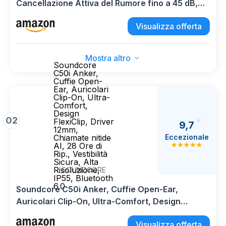
Cancellazione Attiva del Rumore fino a 45 dB,
Audio Hi-Res con LDAC e fino a 42.5 ore di
Visualizza offerta
ascolto - Giallo
Mostra altro
Soundcore
C50i Anker,
Cuffie Open-
Ear, Auricolari
Clip-On, Ultra-
Comfort,
Design
02
FlexiClip, Driver
9,7
12mm,
Eccezionale
Chiamate nitide
AI, 28 Ore di
Rip., Vestibilità
Sicura, Alta
Risoluzione,
SOUNDCORE
IP55, Bluetooth
6.0
Soundcore C50i Anker, Cuffie Open-Ear,
Auricolari Clip-On, Ultra-Comfort, Design
FlexiClip, Driver 12mm, Chiamate nitide AI, 28
Visualizza offerta
Ore di Rip., Vestibilità Sicura, Alta Risoluzione,