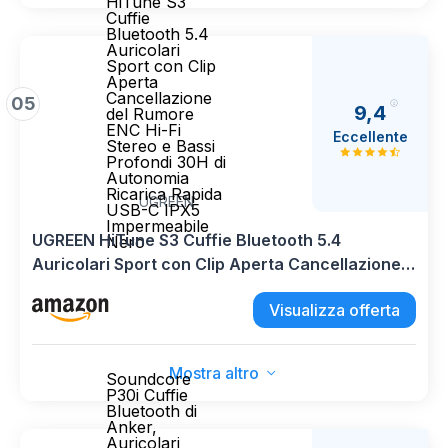
HiTune S3
Cuffie
Bluetooth 5.4
Auricolari
Sport con Clip
Aperta
Cancellazione
05
9,4
del Rumore
ENC Hi-Fi
Eccellente
Stereo e Bassi
Profondi 30H di
Autonomia
Ricarica Rapida
UGREEN
USB-C IPX5
Impermeabile
UGREEN HiTune S3 Cuffie Bluetooth 5.4
Nero
Auricolari Sport con Clip Aperta Cancellazione
del Rumore ENC Hi-Fi Stereo e Bassi Profondi
Visualizza offerta
30H di Autonomia Ricarica Rapida USB-C IPX5
Impermeabile Nero
Mostra altro
Soundcore
P30i Cuffie
Bluetooth di
Anker,
Auricolari