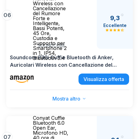
Wireless con
Cancellazione
del Rumore
06
9,3
Forte e
Intelligente,
Eccellente
Bassi Potenti,
45 Ore,
Custodia e
Supporto per
SOUNDCORE
Smartphone 2
in 1, IP54,
Soundcore P30i Cuffie Bluetooth di Anker,
Bluetooth 5.4
Auricolari Wireless con Cancellazione del
Rumore Forte e Intelligente, Bassi Potenti, 45
Visualizza offerta
Ore, Custodia e Supporto per Smartphone 2 in 1,
IP54, Bluetooth 5.4
Mostra altro
Conyat Cuffie
Bluetooth 6.0
Open Ear,
Microfono HD,
07
40 ore di