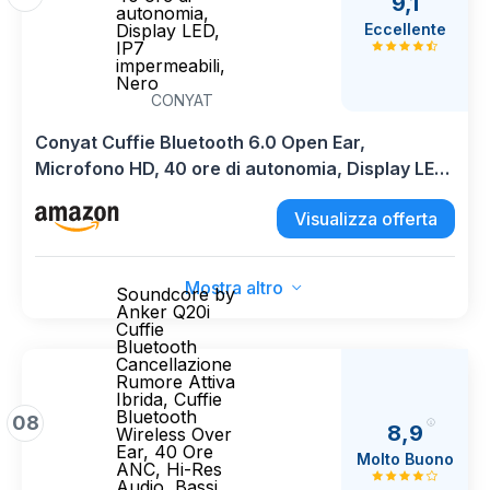
9,1
autonomia,
Eccellente
Display LED,
IP7
impermeabili,
Nero
CONYAT
Conyat Cuffie Bluetooth 6.0 Open Ear,
Microfono HD, 40 ore di autonomia, Display LED,
IP7 impermeabili, Nero
Visualizza offerta
Mostra altro
Soundcore by
Anker Q20i
Cuffie
Bluetooth
Cancellazione
Rumore Attiva
Ibrida, Cuffie
Bluetooth
08
8,9
Wireless Over
Ear, 40 Ore
Molto Buono
ANC, Hi-Res
Audio, Bassi