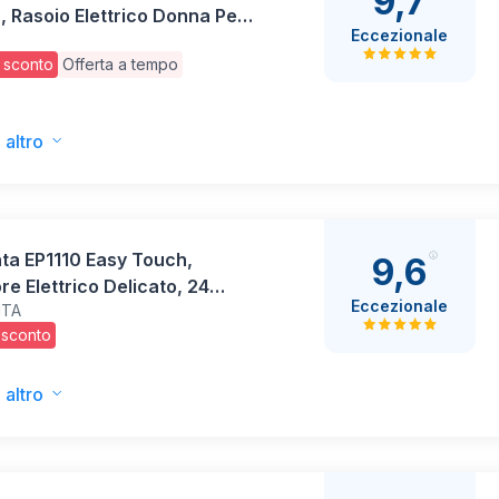
9,7
 Rasoio Elettrico Donna Per
Eccezionale
ilazione Semplice, Wet & Dry,
 sconto
Offerta a tempo
Liscia a Lungo, Con Testina
soio e Cappuccio Rifinitore,
 altro
ta EP1110 Easy Touch,
9,6
ore Elettrico Delicato, 24
Eccezionale
TA
te, 2 Velocità, Rosa
 sconto
 altro