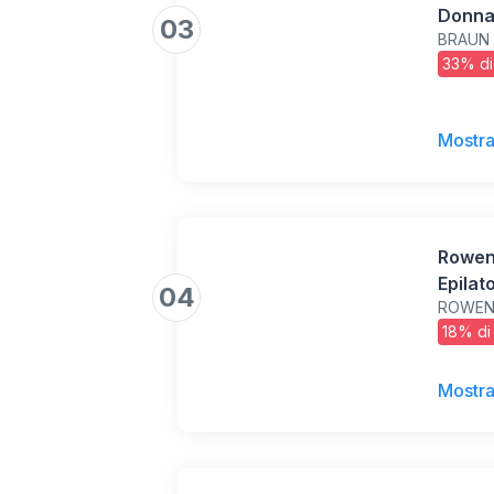
Donna,
03
BRAUN
Una Ep
33% di
Pelle 
Per Ra
5-041
Mostra
Rowen
Epilat
04
ROWEN
Pinzet
18% di
Mostra