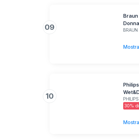
Braun 
Donna 
09
BRAUN
Pelle 
Testin
Cappuc
Mostra
Phili
Wet&D
10
PHILIPS
30% di
Mostra