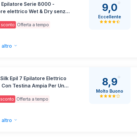
s Epilatore Serie 8000 -
9,0
ore elettrico Wet & Dry senza
Eccellente
per gambe e corpo, con
 sconto
Offerta a tempo
de, 5 accessori, autonomia
minuti, modello BRE709/00
 altro
Silk Epil 7 Epilatore Elettrico
8,9
 Con Testina Ampia Per Una
Molto Buono
 Rimozione Dei Peli, Wet&Dry,
 sconto
Offerta a tempo
Liscia, Include Testina
te, Cappuccio Regolatore E
tore Bikini, 7-241,Argento
 altro