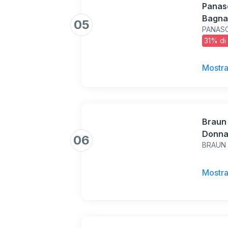
Panas
Bagnat
05
PANAS
con 60
31% di
Pivota
Veloci
Funzi
Mostra
Braun 
Donna 
06
BRAUN
Donna,
Pelle 
Testin
Mostra
Regola