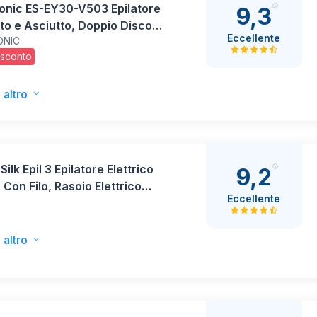
onic ES-EY30-V503 Epilatore
9,3
o e Asciutto, Doppio Disco
Eccellente
ONIC
 Pinzette, Testina Flessibile
 sconto
nte a 90°, 3 Impostazioni di
tà e Luce LED, 30 Minuti di
onamento, Cordless
 altro
Silk Epil 3 Epilatore Elettrico
9,2
Con Filo, Rasoio Elettrico
Eccellente
 Rimozione Facile Dei Peli,
Liscia A Lungo, Include
a Rasoio E Pettine
 altro
tore, 3-031, Rosa