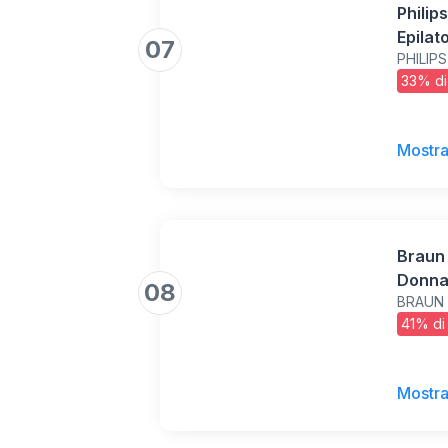
Philip
Epilat
07
PHILIPS
fili, 
33% di
ProGui
di 60 
Mostra
Braun 
Donna
08
BRAUN
Facile
41% di
Pelle 
Raden
Rifini
Mostra