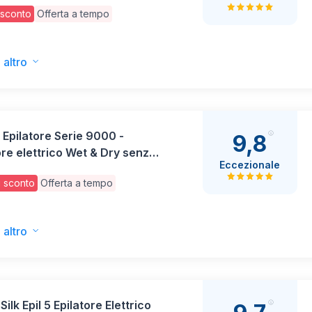
a Flessibile per una
 sconto
Offerta a tempo
ione Semplice, Wet & Dry,
Liscia a Lungo, con Testina
asoio Donna e Cappuccio
 altro
ore
s Epilatore Serie 9000 -
9,8
ore elettrico Wet & Dry senza
Eccezionale
er corpo, viso e zona bikini,
 sconto
Offerta a tempo
oGuide, 9 accessori,
mia di 60 minuti, modello
9/00
 altro
Silk Epil 5 Epilatore Elettrico