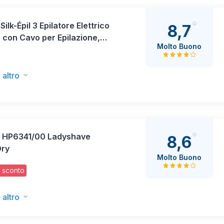
Silk-Épil 3 Epilatore Elettrico
8,7
con Cavo per Epilazione,
Molto Buono
Liscia per Settimane, con
a per Rasoio Donna e
cio Rifinitore, 3-031, Rosa
 altro
ps HP6341/00 Ladyshave
8,6
ry
Molto Buono
 sconto
 altro