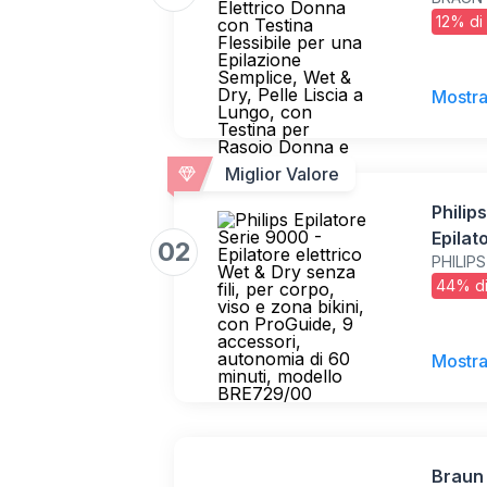
Testin
12% di
Epilaz
Pelle 
per R
Mostra
Rifinit
Miglior Valore
Philip
Epilat
02
PHILIPS
fili, p
44% di
con Pr
autono
BRE72
Mostra
Braun 