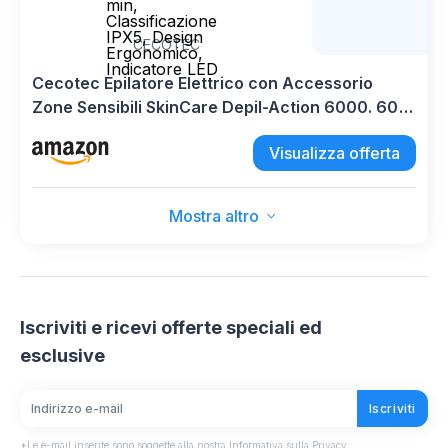
min,
Classificazione
IPX5, Design
CECOTEC
Ergonomico,
Indicatore LED
Cecotec Epilatore Elettrico con Accessorio
Zone Sensibili SkinCare Depil-Action 6000. 60
Lamine, Luce LED, Autonomia 60 min,
Visualizza offerta
Classificazione IPX5, Design Ergonomico,
Indicatore LED
Mostra altro
Iscriviti e ricevi offerte speciali ed
esclusive
Iscriviti
*Le e-mail inserite sono soggette alla nostra Informativa sulla Privacy