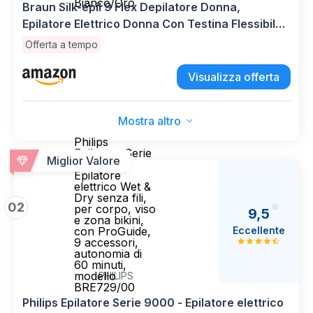
Bianco/Oro
Braun Silk-épil 9 Flex Depilatore Donna,
Epilatore Elettrico Donna Con Testina Flessibile
360°, Wet & Dry, Con Rasoio Donna, Cappuccio
Offerta a tempo
Rifinitore e Accessorio Massaggiante, 9-071 3D,
Bianco/Oro
Visualizza offerta
Mostra altro
Philips
Epilatore Serie
Miglior Valore
9000 -
Epilatore
elettrico Wet &
Dry senza fili,
02
per corpo, viso
9,5
e zona bikini,
Eccellente
con ProGuide,
9 accessori,
autonomia di
60 minuti,
modello
PHILIPS
BRE729/00
Philips Epilatore Serie 9000 - Epilatore elettrico