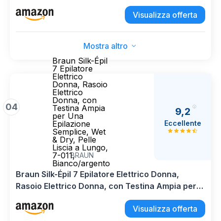
Visualizza offerta
Mostra altro
Braun Silk-Épil
7 Epilatore
Elettrico
Donna, Rasoio
Elettrico
Donna, con
04
Testina Ampia
9,2
per Una
Eccellente
Epilazione
Semplice, Wet
& Dry, Pelle
Liscia a Lungo,
7-011,
BRAUN
Bianco/argento
Braun Silk-Épil 7 Epilatore Elettrico Donna,
Rasoio Elettrico Donna, con Testina Ampia per
Una Epilazione Semplice, Wet & Dry, Pelle Liscia
Visualizza offerta
a Lungo, 7-011, Bianco/argento