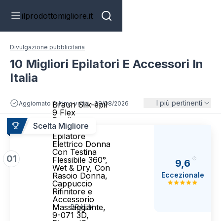
ilprodottomigliore.it
Divulgazione pubblicitaria
10 Migliori Epilatori E Accessori In
Italia
I più pertinenti
Aggiornato l'ultima volta - 08/08/2026
Braun Silk-épil
9 Flex
Depilatore
Scelta Migliore
Donna,
Epilatore
Elettrico Donna
Con Testina
01
Flessibile 360°,
9,6
Wet & Dry, Con
Eccezionale
Rasoio Donna,
Cappuccio
Rifinitore e
Accessorio
Massaggiante,
BRAUN
9-071 3D,