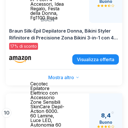
Buono
Accessori, Idea
Regalo, Festa
della Donna,
Fg1100 Rosa
BRAUN
Braun Silk-Épil Depilatore Donna, Bikini Styler
Rifinitore di Precisione Zona Bikini 3-in-1 con 4
Accessori, Idea Regalo, Festa della Donna,
17% di sconto
Fg1100 Rosa
Visualizza offerta
Mostra altro
Cecotec
Epilatore
Elettrico con
Accessorio
Zone Sensibili
SkinCare Depil-
Action 6000.
10
8,4
60 Lamine,
Luce LED,
Buono
Autonomia 60