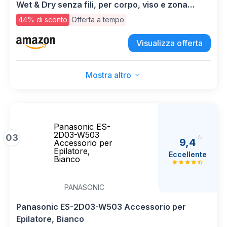
Wet & Dry senza fili, per corpo, viso e zona
bikini, con ProGuide, 9 accessori, autonomia di
44% di sconto
Offerta a tempo
60 minuti, modello BRE729/00
Visualizza offerta
Mostra altro
Panasonic ES-
2D03-W503
03
9,4
Accessorio per
Epilatore,
Eccellente
Bianco
PANASONIC
Panasonic ES-2D03-W503 Accessorio per
Epilatore, Bianco