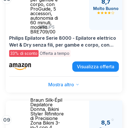
8,7
corpo, con
Molto Buono
ProGuide, 5
accessori,
autonomia di
60 minuti,
modello
PHILIPS
BRE709/00
Philips Epilatore Serie 8000 - Epilatore elettrico
Wet & Dry senza fili, per gambe e corpo, con
ProGuide, 5 accessori, autonomia di 60 minuti,
33% di sconto
Offerta a tempo
modello BRE709/00
Visualizza offerta
Mostra altro
Braun Silk-Épil
Depilatore
Donna, Bikini
Styler Rifinitore
di Precisione
09
8,5
Zona Bikini 3-
in-1 con 4