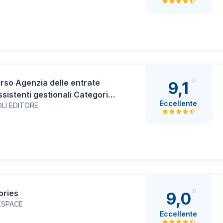
99): Manuale completo con
 SMART, teoria chiara, quiz
ntati, podcast e area
ata online
so Agenzia delle entrate
9,1
sistenti gestionali Categorie
Eccellente
LI EDITORE
te - Prova selettiva unica
a. Teoria e Test per la
razione al concorso
ories
9,0
ESPACE
Eccellente