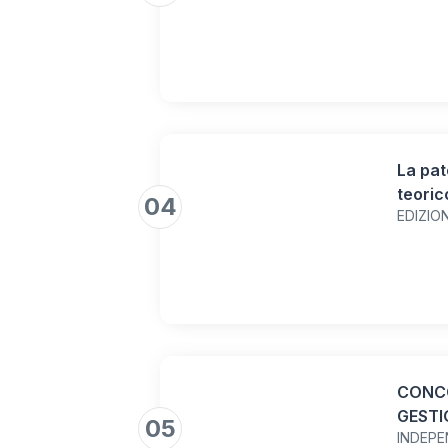
prepa
La pat
teoric
04
EDIZIO
Catego
sottoc
CONCO
GESTI
05
INDEPE
ENTRAT