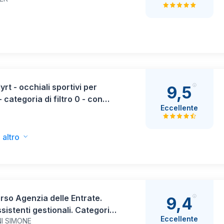
yrt - occhiali sportivi per
9,5
- categoria di filtro 0 - con
Eccellente
ramento del contrasto - black
ransparent - one size
 altro
so Agenzia delle Entrate.
9,4
sistenti gestionali. Categorie
Eccellente
NI SIMONE
te. Manuale per la