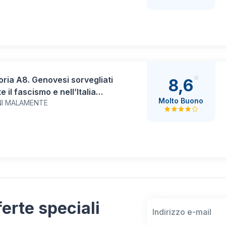
le Rapido la superare
e | Quiz Commentati, Tabelle
asso e Simulatore Online
ria A8. Genovesi sorvegliati
8,6
e il fascismo e nell’Italia
Molto Buono
NI MALAMENTE
blicana
fferte speciali