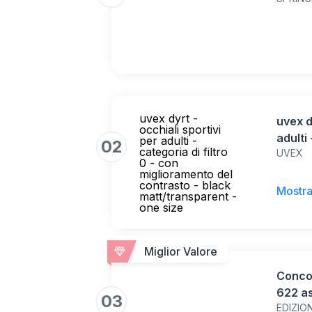
uvex dyrt -
uvex d
occhiali sportivi
adulti 
per adulti -
02
categoria di filtro
UVEX
miglio
0 - con
matt/t
miglioramento del
contrasto - black
Mostra
matt/transparent -
one size
Miglior Valore
Concor
622 as
03
EDIZIO
protet