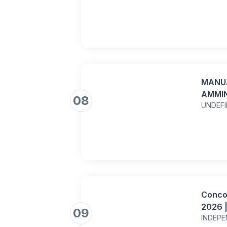
MANU
AMMIN
08
UNDEF
CATEG
aggior
esempi
Scritto
Pubbli
Concor
2026 |
09
INDEPE
(Categ