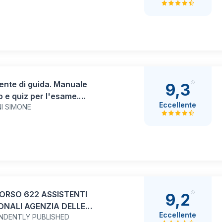
razione
ente di guida. Manuale
9,3
o e quiz per l'esame.
Eccellente
NI SIMONE
rie A e B e relative
ategorie
RSO 622 ASSISTENTI
9,2
ONALI AGENZIA DELLE
Eccellente
NDENTLY PUBLISHED
E – Categorie Protette (L.