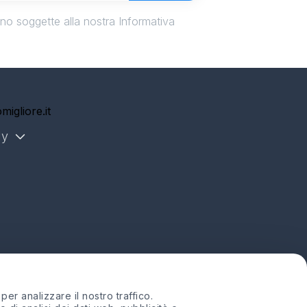
ono soggette alla nostra Informativa
migliore.it
ly
er analizzare il nostro traffico.