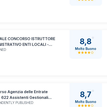
ALE CONCORSO ISTRUTTORE
8,8
ISTRATIVO ENTI LOCALI -
Molto Buono
INED
ORIA C: Guida completa
nata con teoria chiara,
 pratici e quiz spiegati.
 ... Maria Ida Tenuta (Diritto
co)
so Agenzia delle Entrate
8,7
 622 Assistenti Gestionali
Molto Buono
NDENTLY PUBLISHED
orie Protette L. 68/1999):