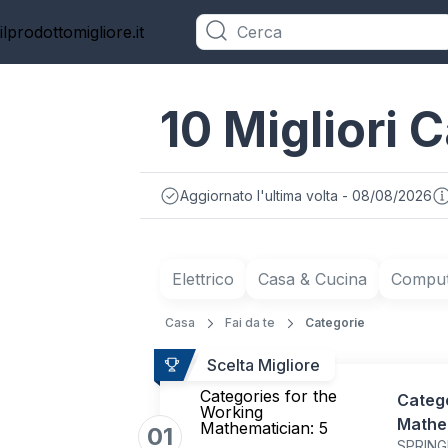
ilprodottomigliore.it
Categorie
10 Migliori C
Aggiornato l'ultima volta - 08/08/2026
Elettrico
Casa & Cucina
Compute
Casa
Fai da te
Categorie
Scelta Migliore
Categories for the
Catego
Working
Mathe
Mathematician: 5
01
SPRING