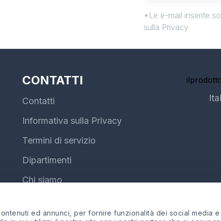
*Le e-mail inserite s
sulla Privacy
CONTATTI
ilprodotto
Ita
Contatti
Informativa sulla Privacy
Termini di servizio
Dipartimenti
Chi siamo
ntenuti ed annunci, per fornire funzionalità dei social media e p