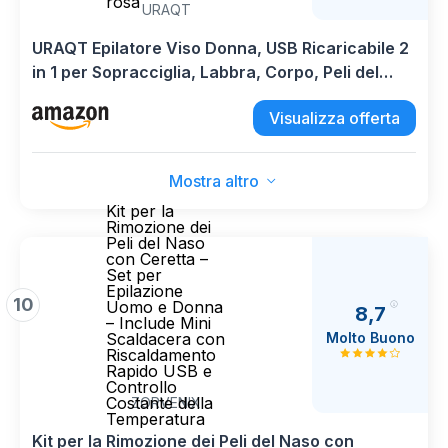
rosa
URAQT
URAQT Epilatore Viso Donna, USB Ricaricabile 2
in 1 per Sopracciglia, Labbra, Corpo, Peli del
viso, Naso, Orecchie, Oro rosa
Visualizza offerta
Mostra altro
Kit per la
Rimozione dei
Peli del Naso
con Ceretta –
Set per
Epilazione
10
Uomo e Donna
8,7
– Include Mini
Molto Buono
Scaldacera con
Riscaldamento
Rapido USB e
Controllo
Costante della
ZORVENIX
Temperatura
Kit per la Rimozione dei Peli del Naso con