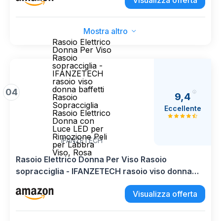
Visualizza offerta
Mostra altro
Rasoio Elettrico
Donna Per Viso
Rasoio
sopracciglia -
IFANZETECH
rasoio viso
donna baffetti
04
9,4
Rasoio
Sopracciglia
Eccellente
Rasoio Elettrico
Donna con
Luce LED per
Rimozione Peli
IFANZETECH
per Labbra
Viso, Rosa
Rasoio Elettrico Donna Per Viso Rasoio
sopracciglia - IFANZETECH rasoio viso donna
baffetti Rasoio Sopracciglia Rasoio Elettrico
Visualizza offerta
Donna con Luce LED per Rimozione Peli per
Labbra Viso, Rosa