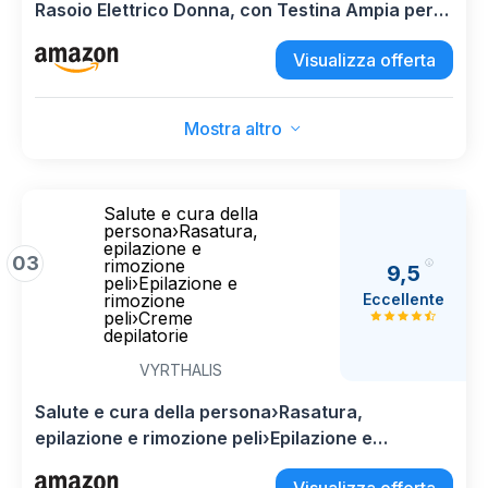
Rasoio Elettrico Donna, con Testina Ampia per
Una Epilazione Semplice, Wet & Dry, Pelle Liscia
Visualizza offerta
a Lungo, 7-011, Bianco/argento
Mostra altro
Salute e cura della
persona›Rasatura,
epilazione e
03
rimozione
9,5
peli›Epilazione e
Eccellente
rimozione
peli›Creme
depilatorie
VYRTHALIS
Salute e cura della persona›Rasatura,
epilazione e rimozione peli›Epilazione e
rimozione peli›Creme depilatorie