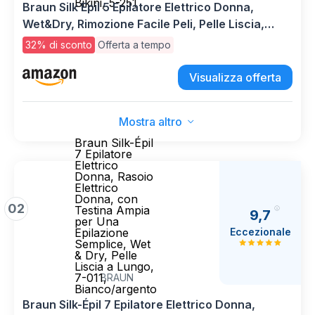
Bikini, 5-251
Braun Silk Epil 5 Epilatore Elettrico Donna,
Wet&Dry, Rimozione Facile Peli, Pelle Liscia,
Include Testina Radente, Cappuccio Regolatore,
32% di sconto
Offerta a tempo
Cappuccio Prime Epilazioni E Rifinitore Bikini, 5-
251
Visualizza offerta
Mostra altro
Braun Silk-Épil
7 Epilatore
Elettrico
Donna, Rasoio
Elettrico
Donna, con
02
Testina Ampia
9,7
per Una
Eccezionale
Epilazione
Semplice, Wet
& Dry, Pelle
Liscia a Lungo,
7-011,
BRAUN
Bianco/argento
Braun Silk-Épil 7 Epilatore Elettrico Donna,