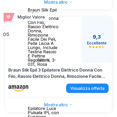
Mostra altro
Braun Silk Epil
3 Epilatore
Miglior Valore
Elettrico Donna
Con Filo,
Rasoio Elettrico
Donna,
05
Rimozione
9,3
Facile Dei Peli,
Eccellente
Pelle Liscia A
Lungo, Include
Testina Rasoio
E Pettine
Regolatore, 3-
BRAUN
031, Rosa
Braun Silk Epil 3 Epilatore Elettrico Donna Con
Filo, Rasoio Elettrico Donna, Rimozione Facile
Dei Peli, Pelle Liscia A Lungo, Include Testina
Visualizza offerta
Rasoio E Pettine Regolatore, 3-031, Rosa
Mostra altro
Epilatore Luce
Pulsata IPL con
Funzione