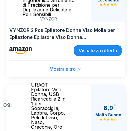
Ergonomico,Strumento
di Precisione per
Depilazione Delicata e
Pelli Sensibili
VYNZOR
VYNZOR 2 Pcs Epilatore Donna Viso Molla per
Epilazione Epilatore Viso Donna
Professiona,Rimozione Peli Facciali con Design
Visualizza offerta
Ergonomico,Strumento di Precisione per
Depilazione Delicata e Pelli Sensibili
Mostra altro
URAQT
Epilatore Viso
Donna, USB
Ricaricabile 2 in
1 per
09
8,9
Sopracciglia,
Labbra, Corpo,
Molto Buono
Peli del viso,
Naso,
Orecchie, Oro