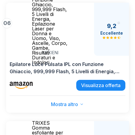
Ghiaccio,
999,999 Flash,
5 Livelli di
Energia,
06
Epilazione
9,2
Laser per
Eccellente
Donna e
Uomo, Viso,
Ascelle, Corpo,
Gambe,
Risultati
XIEXIENI
Duraturi e
Indolori
Epilatore Luce Pulsata IPL con Funzione
Ghiaccio, 999,999 Flash, 5 Livelli di Energia,
Epilazione Laser per Donna e Uomo, Viso,
Visualizza offerta
Ascelle, Corpo, Gambe, Risultati Duraturi e
Indolori
Mostra altro
TRIXES
Gomma
esfoliante per