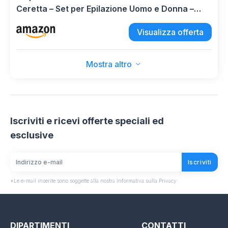
Ceretta – Set per Epilazione Uomo e Donna –
Include Mini Scaldacera con Riscaldamento
Visualizza offerta
Rapido USB e Controllo Costante della
Temperatura
Mostra altro
Iscriviti e ricevi offerte speciali ed
esclusive
Iscriviti
*Le e-mail inserite sono soggette alla nostra Informativa sulla Privacy
DIPARTIMENTI
CONTATTI