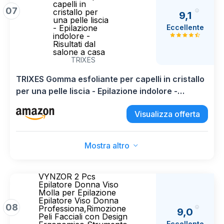
capelli in
07
cristallo per
9,1
una pelle liscia
Eccellente
- Epilazione
indolore -
Risultati dal
salone a casa
TRIXES
TRIXES Gomma esfoliante per capelli in cristallo
per una pelle liscia - Epilazione indolore -
Risultati dal salone a casa
Visualizza offerta
Mostra altro
VYNZOR 2 Pcs
Epilatore Donna Viso
Molla per Epilazione
Epilatore Viso Donna
08
Professiona,Rimozione
9,0
Peli Facciali con Design
Eccellente