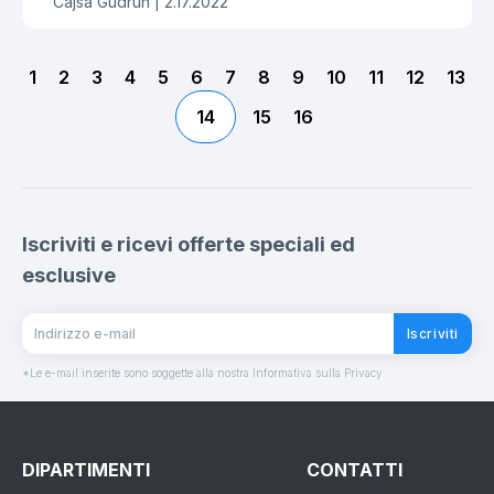
Cajsa Gudrun |
2.17.2022
1
2
3
4
5
6
7
8
9
10
11
12
13
14
15
16
Iscriviti e ricevi offerte speciali ed
esclusive
Iscriviti
*Le e-mail inserite sono soggette alla nostra Informativa sulla Privacy
DIPARTIMENTI
CONTATTI